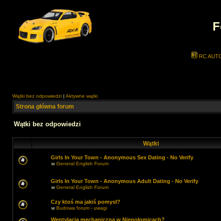
F
RC AUT
Wątki bez odpowiedzi
|
Aktywne wątki
Strona główna forum
Wątki bez odpowiedzi
Wątki
Girls In Your Town - Anonymous Sex Dating - No Verify
w
General English Forum
Girls In Your Town - Anonymous Adult Dating - No Verify
w
General English Forum
Czy ktoś ma jakiś pomysł?
w
Budowa forum - uwagi
Wentylacja mechaniczna w Niepołomicach?