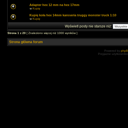
Adapter hex 12 mm na hex 17mm
w
Kupię
Kupię koła hex 14mm karoseria truggy monster truck 1:10
w
Kupię
Wyświetl posty nie starsze niż:
Strona
1
z
20
[ Znaleziono więcej niż 1000 wyników ]
Strona główna forum
Powered by
php
Przyjazne użytkowniko