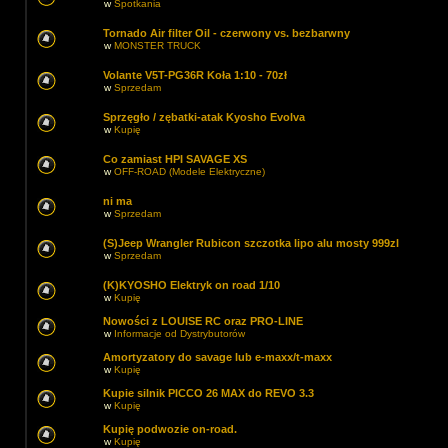
w
Spotkania
Tornado Air filter Oil - czerwony vs. bezbarwny
w
MONSTER TRUCK
Volante V5T-PG36R Koła 1:10 - 70zł
w
Sprzedam
Sprzęgło / zębatki-atak Kyosho Evolva
w
Kupię
Co zamiast HPI SAVAGE XS
w
OFF-ROAD (Modele Elektryczne)
ni ma
w
Sprzedam
(S)Jeep Wrangler Rubicon szczotka lipo alu mosty 999zl
w
Sprzedam
(K)KYOSHO Elektryk on road 1/10
w
Kupię
Nowości z LOUISE RC oraz PRO-LINE
w
Informacje od Dystrybutorów
Amortyzatory do savage lub e-maxx/t-maxx
w
Kupię
Kupie silnik PICCO 26 MAX do REVO 3.3
w
Kupię
Kupię podwozie on-road.
w
Kupię