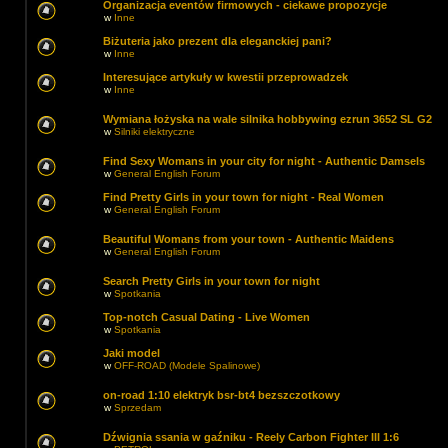
Organizacja eventów firmowych - ciekawe propozycje
w
Inne
Biżuteria jako prezent dla eleganckiej pani?
w
Inne
Interesujące artykuły w kwestii przeprowadzek
w
Inne
Wymiana łożyska na wale silnika hobbywing ezrun 3652 SL G2
w
Silniki elektryczne
Find Sexy Womans in your city for night - Authentic Damsels
w
General English Forum
Find Pretty Girls in your town for night - Real Women
w
General English Forum
Beautiful Womans from your town - Authentic Maidens
w
General English Forum
Search Pretty Girls in your town for night
w
Spotkania
Top-notch Сasual Dating - Live Women
w
Spotkania
Jaki model
w
OFF-ROAD (Modele Spalinowe)
on-road 1:10 elektryk bsr-bt4 bezszczotkowy
w
Sprzedam
Dźwignia ssania w gaźniku - Reely Carbon Fighter III 1:6