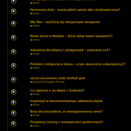
w
Inne
Hurtownia Attic - macie jakieś opinie albo doświadczenia?
w
Inne
Miu Miu – wyróżnij się nietypowym designem
w
Inne
Nowe drzwi w Bielsku – który sklep warto sprawdzić?
w
Inne
Szkolenia dla lekarzy i pielęgniarek – polecacie coś?
w
Inne
Problem z wilgocią w domu – czym skutecznie zabezpieczyć?
w
Inne
secret encounters with verified girls
w
General English Forum
Co sądzicie o tej ekipie z Krakowa?
w
Inne
Inspiracje w kwestiiciekawego układania płytek
w
Inne
Buty dla wszystkich, w niewygórowanej cenie?
w
Inne
Przydatny trening z umiejętności społecznych?
w
Inne