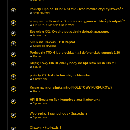
w
PETROL
Pakiety Lipo od 10 lat w szafie - reanimować czy utylizować?
w
Akumulatorki
sciorpion xxl kyosho. Stan nieznany,pomoże ktoś jak odpalić?
w
ON-ROAD (Modele Spalinowe)
Scorpion XXL Kyosho,potrzebuję dobrać aparaturę,
w
Aparatury
Silnik do Traxxas F150 Raptor
w
Silniki elektryczne
Podwozie TRX 4 lub przekładnia i dyferencjały summit 1/10
w
Kupię
Kupię nowy lub używany body do hpi nitro Rush lub MT
w
Kupię
pakiety 2S , koła, ładowarki, elektronika
w
Sprzedam
Kupie radiator silnika nitro FIOLETOWY/PURPUROWY
w
Kupię
HPI E firestorm flux komplet z acu i ładowarka
w
Sprzedam
Wyprzedaż 2 samochody - Sprzedane
w
Sprzedam
Olsztyn - kto jeździ?