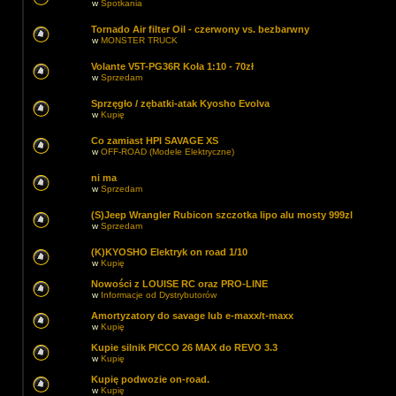
w
Spotkania
Tornado Air filter Oil - czerwony vs. bezbarwny
w
MONSTER TRUCK
Volante V5T-PG36R Koła 1:10 - 70zł
w
Sprzedam
Sprzęgło / zębatki-atak Kyosho Evolva
w
Kupię
Co zamiast HPI SAVAGE XS
w
OFF-ROAD (Modele Elektryczne)
ni ma
w
Sprzedam
(S)Jeep Wrangler Rubicon szczotka lipo alu mosty 999zl
w
Sprzedam
(K)KYOSHO Elektryk on road 1/10
w
Kupię
Nowości z LOUISE RC oraz PRO-LINE
w
Informacje od Dystrybutorów
Amortyzatory do savage lub e-maxx/t-maxx
w
Kupię
Kupie silnik PICCO 26 MAX do REVO 3.3
w
Kupię
Kupię podwozie on-road.
w
Kupię