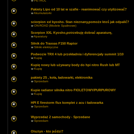
w
PETROL
Pakiety Lipo od 10 lat w szafie - reanimować czy utylizować?
w
Akumulatorki
sciorpion xxl kyosho. Stan nieznany,pomoże ktoś jak odpalić?
w
ON-ROAD (Modele Spalinowe)
Scorpion XXL Kyosho,potrzebuję dobrać aparaturę,
w
Aparatury
Silnik do Traxxas F150 Raptor
w
Silniki elektryczne
Podwozie TRX 4 lub przekładnia i dyferencjały summit 1/10
w
Kupię
Kupię nowy lub używany body do hpi nitro Rush lub MT
w
Kupię
pakiety 2S , koła, ładowarki, elektronika
w
Sprzedam
Kupie radiator silnika nitro FIOLETOWY/PURPUROWY
w
Kupię
HPI E firestorm flux komplet z acu i ładowarka
w
Sprzedam
Wyprzedaż 2 samochody - Sprzedane
w
Sprzedam
Olsztyn - kto jeździ?