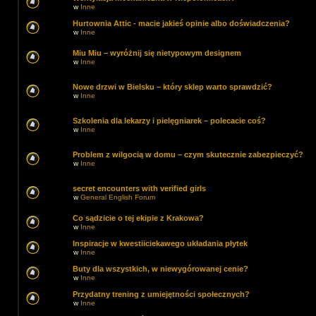
w
Inne
Hurtownia Attic - macie jakieś opinie albo doświadczenia?
w
Inne
Miu Miu – wyróżnij się nietypowym designem
w
Inne
Nowe drzwi w Bielsku – który sklep warto sprawdzić?
w
Inne
Szkolenia dla lekarzy i pielęgniarek – polecacie coś?
w
Inne
Problem z wilgocią w domu – czym skutecznie zabezpieczyć?
w
Inne
secret encounters with verified girls
w
General English Forum
Co sądzicie o tej ekipie z Krakowa?
w
Inne
Inspiracje w kwestiiciekawego układania płytek
w
Inne
Buty dla wszystkich, w niewygórowanej cenie?
w
Inne
Przydatny trening z umiejętności społecznych?
w
Inne