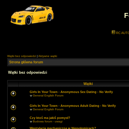
F
RC AUT
Wątki bez odpowiedzi
|
Aktywne wątki
Strona główna forum
Wątki bez odpowiedzi
Wątki
Girls In Your Town - Anonymous Sex Dating - No Verify
w
General English Forum
Girls In Your Town - Anonymous Adult Dating - No Verify
w
General English Forum
Czy ktoś ma jakiś pomysł?
w
Budowa forum - uwagi
Wentylacja mechaniczna w Niepołomicach?