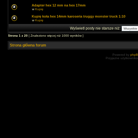
Adapter hex 12 mm na hex 17mm
w
Kupię
Kupię koła hex 14mm karoseria truggy monster truck 1:10
w
Kupię
Wyświetl posty nie starsze niż:
Strona
1
z
20
[ Znaleziono więcej niż 1000 wyników ]
Strona główna forum
Powered by
php
Przyjazne użytkowniko