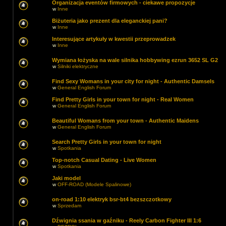
Organizacja eventów firmowych - ciekawe propozycje
w
Inne
Biżuteria jako prezent dla eleganckiej pani?
w
Inne
Interesujące artykuły w kwestii przeprowadzek
w
Inne
Wymiana łożyska na wale silnika hobbywing ezrun 3652 SL G2
w
Silniki elektryczne
Find Sexy Womans in your city for night - Authentic Damsels
w
General English Forum
Find Pretty Girls in your town for night - Real Women
w
General English Forum
Beautiful Womans from your town - Authentic Maidens
w
General English Forum
Search Pretty Girls in your town for night
w
Spotkania
Top-notch Сasual Dating - Live Women
w
Spotkania
Jaki model
w
OFF-ROAD (Modele Spalinowe)
on-road 1:10 elektryk bsr-bt4 bezszczotkowy
w
Sprzedam
Dźwignia ssania w gaźniku - Reely Carbon Fighter III 1:6