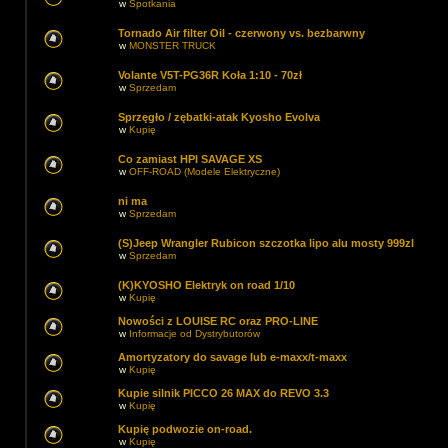
w
Spotkania
Tornado Air filter Oil - czerwony vs. bezbarwny
w
MONSTER TRUCK
Volante V5T-PG36R Koła 1:10 - 70zł
w
Sprzedam
Sprzęgło / zębatki-atak Kyosho Evolva
w
Kupię
Co zamiast HPI SAVAGE XS
w
OFF-ROAD (Modele Elektryczne)
ni ma
w
Sprzedam
(S)Jeep Wrangler Rubicon szczotka lipo alu mosty 999zl
w
Sprzedam
(K)KYOSHO Elektryk on road 1/10
w
Kupię
Nowości z LOUISE RC oraz PRO-LINE
w
Informacje od Dystrybutorów
Amortyzatory do savage lub e-maxx/t-maxx
w
Kupię
Kupie silnik PICCO 26 MAX do REVO 3.3
w
Kupię
Kupię podwozie on-road.
w
Kupię