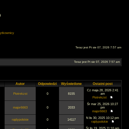
O
ytkownicy
Teraz jest Pt sie 07, 2026 7:57 am
Teraz jest Pt sie 07, 2026 7:57 am
Autor
Odpowiedzi
Wyświetlone
Ostatni post
Cz maja 28, 2026 2:41
Piotrekzst
0
8155
am
Piotrekzst
Śr mar 25, 2026 10:27
major6663
0
2033
pm
major6663
N lis 30, 2025 10:12 pm
rajdypolskie
0
14117
rajdypolskie
Śr lis 19, 2025 11:10 am