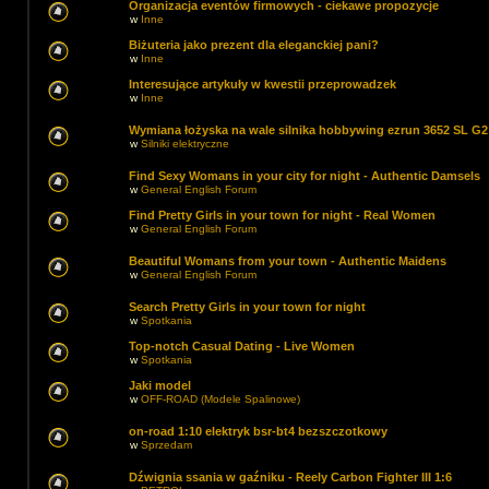
Organizacja eventów firmowych - ciekawe propozycje
w
Inne
Biżuteria jako prezent dla eleganckiej pani?
w
Inne
Interesujące artykuły w kwestii przeprowadzek
w
Inne
Wymiana łożyska na wale silnika hobbywing ezrun 3652 SL G2
w
Silniki elektryczne
Find Sexy Womans in your city for night - Authentic Damsels
w
General English Forum
Find Pretty Girls in your town for night - Real Women
w
General English Forum
Beautiful Womans from your town - Authentic Maidens
w
General English Forum
Search Pretty Girls in your town for night
w
Spotkania
Top-notch Сasual Dating - Live Women
w
Spotkania
Jaki model
w
OFF-ROAD (Modele Spalinowe)
on-road 1:10 elektryk bsr-bt4 bezszczotkowy
w
Sprzedam
Dźwignia ssania w gaźniku - Reely Carbon Fighter III 1:6