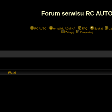
Forum serwisu RC AUT
RC AUTO
e-mail do ADMINA
FAQ
Szukaj
Uż
Zaloguj
Zarejestruj
Wątki