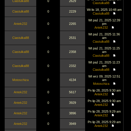
Ciastulka88
0
2629
Ciastulka88
Wt lis 18, 2025 10:48 am
Ciastulka88
0
2229
Ciastulka88
Wt paź 21, 2025 12:39
Antek232
0
2265
pm
Antek232
Wt paź 21, 2025 11:36
Ciastulka88
0
2531
am
Ciastulka88
Wt paź 21, 2025 11:25
Ciastulka88
0
2358
am
Ciastulka88
Wt paź 21, 2025 11:23
Ciastulka88
0
2332
am
Ciastulka88
Wt wrz 09, 2025 12:51
Motoschiza
0
4134
am
Motoschiza
Pn lip 28, 2025 9:30 am
Antek232
0
5617
Antek232
Pn lip 28, 2025 9:30 am
Antek232
0
3929
Antek232
Pn lip 28, 2025 9:29 am
Antek232
0
3896
Antek232
Pn lip 28, 2025 9:29 am
Antek232
0
3949
Antek232