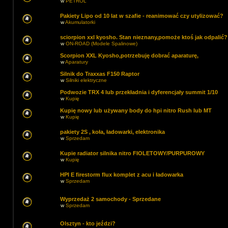
w
PETROL
Pakiety Lipo od 10 lat w szafie - reanimować czy utylizować?
w
Akumulatorki
sciorpion xxl kyosho. Stan nieznany,pomoże ktoś jak odpalić?
w
ON-ROAD (Modele Spalinowe)
Scorpion XXL Kyosho,potrzebuję dobrać aparaturę,
w
Aparatury
Silnik do Traxxas F150 Raptor
w
Silniki elektryczne
Podwozie TRX 4 lub przekładnia i dyferencjały summit 1/10
w
Kupię
Kupię nowy lub używany body do hpi nitro Rush lub MT
w
Kupię
pakiety 2S , koła, ładowarki, elektronika
w
Sprzedam
Kupie radiator silnika nitro FIOLETOWY/PURPUROWY
w
Kupię
HPI E firestorm flux komplet z acu i ładowarka
w
Sprzedam
Wyprzedaż 2 samochody - Sprzedane
w
Sprzedam
Olsztyn - kto jeździ?