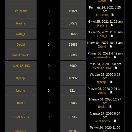
takse
Pn maja 24, 2021 3:25
kstarski
0
19824
pm
kstarski
N kwi 25, 2021 11:22 am
Radi_ii
0
37577
Radi_ii
N kwi 25, 2021 11:18 am
Radi_ii
0
31643
Radi_ii
N kwi 04, 2021 10:21 am
Devid
0
23683
Devid
Pt mar 05, 2021 4:42 pm
kamilmialek
0
8609
kamilmialek
Pt lip 24, 2020 3:50 pm
dyzio121193
0
8969
dyzio121193
Wt cze 16, 2020 3:28
fliperpl
0
10932
pm
fliperpl
Pt cze 05, 2020 9:24 am
Lechu
0
9214
Lechu
N maja 31, 2020 12:27
fiksiu
0
9903
pm
fiksiu
N maja 17, 2020 8:04
COoLoSER
0
8735
pm
COoLoSER
Pt kwi 24, 2020 11:09
endrjus
0
21189
am