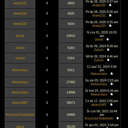
Pn lip 28, 2025 9:27 am
Antek232
0
3893
Antek232
Pn lip 28, 2025 9:26 am
Antek232
0
4025
Antek232
Pn lip 28, 2025 9:25 am
Antek232
0
4034
Antek232
N cze 01, 2025 10:29
Devid
0
20812
am
Devid
So lis 09, 2024 8:39 am
Zybcio
0
5183
Zybcio
Wt lis 05, 2024 4:46 am
Zybcio
0
5264
Zybcio
Cz paź 31, 2024 4:06
Motoschiza
0
5412
pm
Motoschiza
So sie 03, 2024 2:23 am
Motoschiza
0
27382
Motoschiza
Śr kwi 24, 2024 6:26 am
Motoschiza
0
14896
Motoschiza
Cz lis 17, 2022 2:00 pm
alvaro1987
0
39071
alvaro1987
Śr cze 08, 2022 10:44
Krzysztof Kolasiński
0
18966
am
Krzysztof Kolasiński
Śr gru 01, 2021 3:18 pm
takse
0
30139