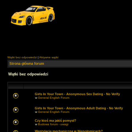
Wątki bez odpowiedzi
|
Aktywne wątki
Strona główna forum
Wątki bez odpowiedzi
Girls In Your Town - Anonymous Sex Dating - No Verify
w
General English Forum
Girls In Your Town - Anonymous Adult Dating - No Verify
w
General English Forum
Czy ktoś ma jakiś pomysł?
w
Budowa forum - uwagi
Wentylacja mechaniczna w Niepołomicach?