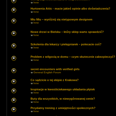
w
Inne
Hurtownia Attic - macie jakieś opinie albo doświadczenia?
w
Inne
Miu Miu – wyróżnij się nietypowym designem
w
Inne
Nowe drzwi w Bielsku – który sklep warto sprawdzić?
w
Inne
Szkolenia dla lekarzy i pielęgniarek – polecacie coś?
w
Inne
Problem z wilgocią w domu – czym skutecznie zabezpieczyć?
w
Inne
secret encounters with verified girls
w
General English Forum
Co sądzicie o tej ekipie z Krakowa?
w
Inne
Inspiracje w kwestiiciekawego układania płytek
w
Inne
Buty dla wszystkich, w niewygórowanej cenie?
w
Inne
Przydatny trening z umiejętności społecznych?
w
Inne