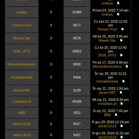
endrjus
Pt kwi 24, 2020 7:14 am
endrjus
0
31986
endrjus
Cz kwi 23, 2020 12:50
Tomasz Fryc
0
8677
pm
Tomasz Fryc
Wt lut 25, 2020 3:45 pm
Sławek Siw.
0
8578
Sławek Siw.
Cz lut 20, 2020 12:40
DON_VITO
0
29951
pm
DON_VITO
Pn lut 17, 2020 9:06 pm
Michał Abramowicz
0
8890
Michał Abramowicz
Śr sty 29, 2020 11:01
michaldenisiuk
0
8466
pm
michaldenisiuk
Śr sty 22, 2020 1:58 pm
alvaro1987
0
9139
alvaro1987
Wt sty 21, 2020 6:36 pm
rchobbies.pl
0
45288
rchobbies.pl
N sty 12, 2020 7:43 pm
fifi08
0
8311
fifi08
N gru 29, 2019 12:19 pm
darek13123
0
8527
darek13123
N gru 29, 2019 11:31 am
darek13123
0
9451
darek13123