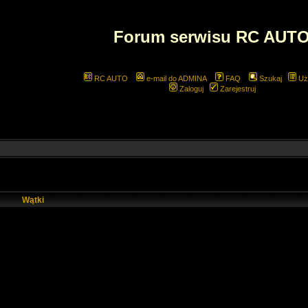
Forum serwisu RC AUT
RC AUTO
e-mail do ADMINA
FAQ
Szukaj
Uż
Zaloguj
Zarejestruj
Wątki