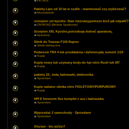
w
PETROL
Pakiety Lipo od 10 lat w szafie - reanimować czy utylizować?
w
Akumulatorki
sciorpion xxl kyosho. Stan nieznany,pomoże ktoś jak odpalić?
w
ON-ROAD (Modele Spalinowe)
Scorpion XXL Kyosho,potrzebuję dobrać aparaturę,
w
Aparatury
Silnik do Traxxas F150 Raptor
w
Silniki elektryczne
Podwozie TRX 4 lub przekładnia i dyferencjały summit 1/10
w
Kupię
Kupię nowy lub używany body do hpi nitro Rush lub MT
w
Kupię
pakiety 2S , koła, ładowarki, elektronika
w
Sprzedam
Kupie radiator silnika nitro FIOLETOWY/PURPUROWY
w
Kupię
HPI E firestorm flux komplet z acu i ładowarka
w
Sprzedam
Wyprzedaż 2 samochody - Sprzedane
w
Sprzedam
Olsztyn - kto jeździ?