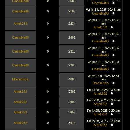
Ciastulka88
0
2589
Ciastulka88
Wt lis 18, 2025 10:48 am
Ciastulka88
0
2197
Ciastulka88
Wt paź 21, 2025 12:39
Antek232
0
2234
pm
Antek232
Wt paź 21, 2025 11:36
Ciastulka88
0
2492
am
Ciastulka88
Wt paź 21, 2025 11:25
Ciastulka88
0
2318
am
Ciastulka88
Wt paź 21, 2025 11:23
Ciastulka88
0
2295
am
Ciastulka88
Wt wrz 09, 2025 12:51
Motoschiza
0
4085
am
Motoschiza
Pn lip 28, 2025 9:30 am
Antek232
0
5582
Antek232
Pn lip 28, 2025 9:30 am
Antek232
0
3900
Antek232
Pn lip 28, 2025 9:29 am
Antek232
0
3857
Antek232
Pn lip 28, 2025 9:29 am
Antek232
0
3914
Antek232