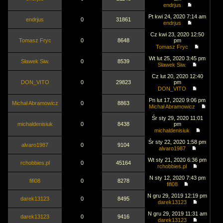
endrjus
Pt kwi 24, 2020 7:14 am
endrjus
0
31861
endrjus
Cz kwi 23, 2020 12:50
Tomasz Fryc
0
8648
pm
Tomasz Fryc
Wt lut 25, 2020 3:45 pm
Sławek Siw.
0
8539
Sławek Siw.
Cz lut 20, 2020 12:40
DON_VITO
0
29823
pm
DON_VITO
Pn lut 17, 2020 9:06 pm
Michał Abramowicz
0
8863
Michał Abramowicz
Śr sty 29, 2020 11:01
michaldenisiuk
0
8438
pm
michaldenisiuk
Śr sty 22, 2020 1:58 pm
alvaro1987
0
9104
alvaro1987
Wt sty 21, 2020 6:36 pm
rchobbies.pl
0
45164
rchobbies.pl
N sty 12, 2020 7:43 pm
fifi08
0
8278
fifi08
N gru 29, 2019 12:19 pm
darek13123
0
8495
darek13123
N gru 29, 2019 11:31 am
darek13123
0
9416
darek13123