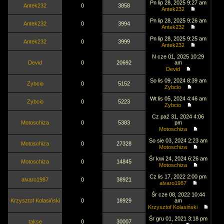
Pn lip 28, 2025 9:27 am
Antek232
0
3858
Antek232
Pn lip 28, 2025 9:26 am
Antek232
0
3994
Antek232
Pn lip 28, 2025 9:25 am
Antek232
0
3999
Antek232
N cze 01, 2025 10:29
Devid
0
20692
am
Devid
So lis 09, 2024 8:39 am
Zybcio
0
5152
Zybcio
Wt lis 05, 2024 4:46 am
Zybcio
0
5223
Zybcio
Cz paź 31, 2024 4:06
Motoschiza
0
5383
pm
Motoschiza
So sie 03, 2024 2:23 am
Motoschiza
0
27328
Motoschiza
Śr kwi 24, 2024 6:26 am
Motoschiza
0
14845
Motoschiza
Cz lis 17, 2022 2:00 pm
alvaro1987
0
38921
alvaro1987
Śr cze 08, 2022 10:44
Krzysztof Kolasiński
0
18929
am
Krzysztof Kolasiński
Śr gru 01, 2021 3:18 pm
takse
0
30007