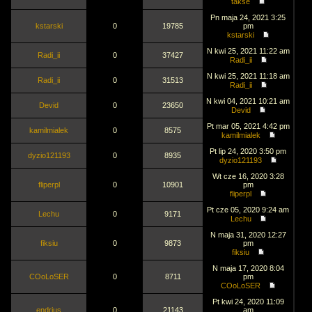
takse
Pn maja 24, 2021 3:25
kstarski
0
19785
pm
kstarski
N kwi 25, 2021 11:22 am
Radi_ii
0
37427
Radi_ii
N kwi 25, 2021 11:18 am
Radi_ii
0
31513
Radi_ii
N kwi 04, 2021 10:21 am
Devid
0
23650
Devid
Pt mar 05, 2021 4:42 pm
kamilmialek
0
8575
kamilmialek
Pt lip 24, 2020 3:50 pm
dyzio121193
0
8935
dyzio121193
Wt cze 16, 2020 3:28
fliperpl
0
10901
pm
fliperpl
Pt cze 05, 2020 9:24 am
Lechu
0
9171
Lechu
N maja 31, 2020 12:27
fiksiu
0
9873
pm
fiksiu
N maja 17, 2020 8:04
COoLoSER
0
8711
pm
COoLoSER
Pt kwi 24, 2020 11:09
endrjus
0
21143
am