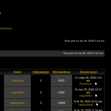
O
ytkownicy
Teraz jest Cz sie 06, 2026 3:14 am
Teraz jest Cz sie 06, 2026 3:14 am
Autor
Odpowiedzi
Wyświetlone
Ostatni post
Cz maja 28, 2026 2:41
Piotrekzst
0
8025
am
Piotrekzst
Śr mar 25, 2026 10:27
major6663
0
2009
pm
major6663
N lis 30, 2025 10:12 pm
rajdypolskie
0
13968
rajdypolskie
Śr lis 19, 2025 11:10 am