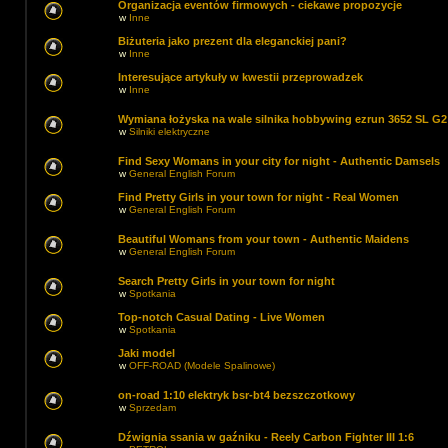
Organizacja eventów firmowych - ciekawe propozycje
w
Inne
Biżuteria jako prezent dla eleganckiej pani?
w
Inne
Interesujące artykuły w kwestii przeprowadzek
w
Inne
Wymiana łożyska na wale silnika hobbywing ezrun 3652 SL G2
w
Silniki elektryczne
Find Sexy Womans in your city for night - Authentic Damsels
w
General English Forum
Find Pretty Girls in your town for night - Real Women
w
General English Forum
Beautiful Womans from your town - Authentic Maidens
w
General English Forum
Search Pretty Girls in your town for night
w
Spotkania
Top-notch Сasual Dating - Live Women
w
Spotkania
Jaki model
w
OFF-ROAD (Modele Spalinowe)
on-road 1:10 elektryk bsr-bt4 bezszczotkowy
w
Sprzedam
Dźwignia ssania w gaźniku - Reely Carbon Fighter III 1:6