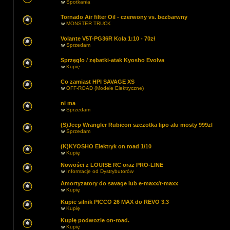
w
Spotkania
Tornado Air filter Oil - czerwony vs. bezbarwny
w
MONSTER TRUCK
Volante V5T-PG36R Koła 1:10 - 70zł
w
Sprzedam
Sprzęgło / zębatki-atak Kyosho Evolva
w
Kupię
Co zamiast HPI SAVAGE XS
w
OFF-ROAD (Modele Elektryczne)
ni ma
w
Sprzedam
(S)Jeep Wrangler Rubicon szczotka lipo alu mosty 999zl
w
Sprzedam
(K)KYOSHO Elektryk on road 1/10
w
Kupię
Nowości z LOUISE RC oraz PRO-LINE
w
Informacje od Dystrybutorów
Amortyzatory do savage lub e-maxx/t-maxx
w
Kupię
Kupie silnik PICCO 26 MAX do REVO 3.3
w
Kupię
Kupię podwozie on-road.
w
Kupię