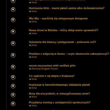
w
Inne
Hurtownia Attic - macie jakieś opinie albo doświadczenia?
w
Inne
Miu Miu – wyróżnij się nietypowym designem
w
Inne
Nowe drzwi w Bielsku – który sklep warto sprawdzić?
w
Inne
Szkolenia dla lekarzy i pielęgniarek – polecacie coś?
w
Inne
Problem z wilgocią w domu – czym skutecznie zabezpieczyć?
w
Inne
secret encounters with verified girls
w
General English Forum
Co sądzicie o tej ekipie z Krakowa?
w
Inne
Inspiracje w kwestiiciekawego układania płytek
w
Inne
Buty dla wszystkich, w niewygórowanej cenie?
w
Inne
Przydatny trening z umiejętności społecznych?
w
Inne