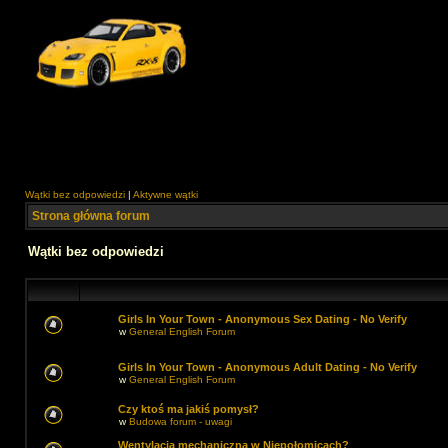
Wątki bez odpowiedzi
|
Aktywne wątki
Strona główna forum
Wątki bez odpowiedzi
Girls In Your Town - Anonymous Sex Dating - No Verify
w
General English Forum
Girls In Your Town - Anonymous Adult Dating - No Verify
w
General English Forum
Czy ktoś ma jakiś pomysł?
w
Budowa forum - uwagi
Wentylacja mechaniczna w Niepołomicach?