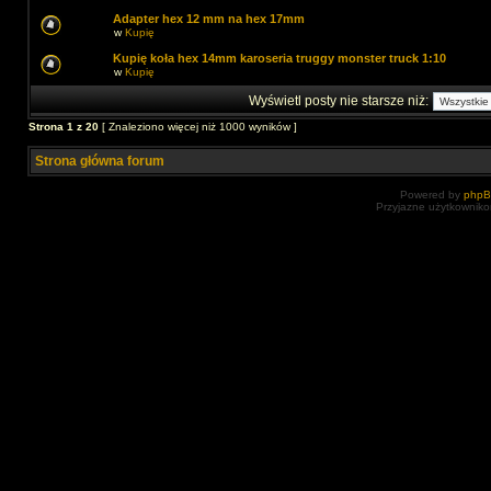
Adapter hex 12 mm na hex 17mm
w
Kupię
Kupię koła hex 14mm karoseria truggy monster truck 1:10
w
Kupię
Wyświetl posty nie starsze niż:
Strona
1
z
20
[ Znaleziono więcej niż 1000 wyników ]
Strona główna forum
Powered by
php
Przyjazne użytkowniko