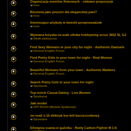
Organizacja eventów firmowych - ciekawe propozycje
w
Inne
Biżuteria jako prezent dla eleganckiej pani?
w
Inne
Interesujące artykuły w kwestii przeprowadzek
w
Inne
Wymiana łożyska na wale silnika hobbywing ezrun 3652 SL G2
w
Silniki elektryczne
Find Sexy Womans in your city for night - Authentic Damsels
w
General English Forum
Find Pretty Girls in your town for night - Real Women
w
General English Forum
Beautiful Womans from your town - Authentic Maidens
w
General English Forum
Search Pretty Girls in your town for night
w
Spotkania
Top-notch Сasual Dating - Live Women
w
Spotkania
Jaki model
w
OFF-ROAD (Modele Spalinowe)
on-road 1:10 elektryk bsr-bt4 bezszczotkowy
w
Sprzedam
Dźwignia ssania w gaźniku - Reely Carbon Fighter III 1:6