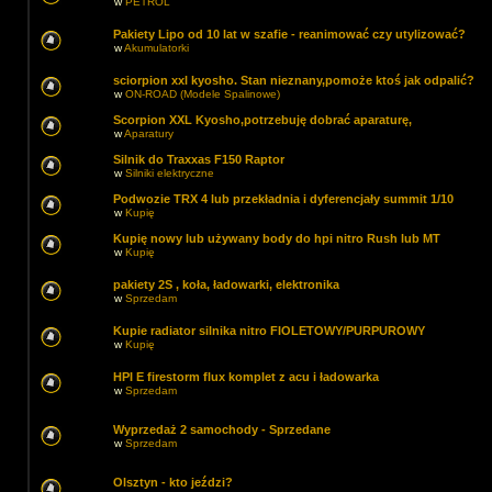
w
PETROL
Pakiety Lipo od 10 lat w szafie - reanimować czy utylizować?
w
Akumulatorki
sciorpion xxl kyosho. Stan nieznany,pomoże ktoś jak odpalić?
w
ON-ROAD (Modele Spalinowe)
Scorpion XXL Kyosho,potrzebuję dobrać aparaturę,
w
Aparatury
Silnik do Traxxas F150 Raptor
w
Silniki elektryczne
Podwozie TRX 4 lub przekładnia i dyferencjały summit 1/10
w
Kupię
Kupię nowy lub używany body do hpi nitro Rush lub MT
w
Kupię
pakiety 2S , koła, ładowarki, elektronika
w
Sprzedam
Kupie radiator silnika nitro FIOLETOWY/PURPUROWY
w
Kupię
HPI E firestorm flux komplet z acu i ładowarka
w
Sprzedam
Wyprzedaż 2 samochody - Sprzedane
w
Sprzedam
Olsztyn - kto jeździ?