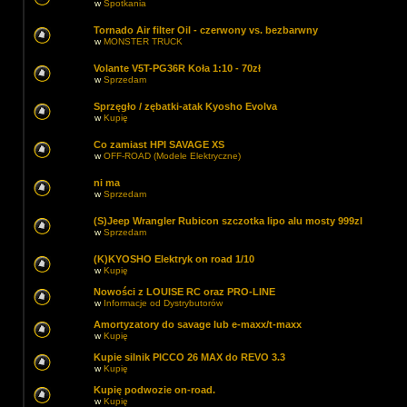
w
Spotkania
Tornado Air filter Oil - czerwony vs. bezbarwny
w
MONSTER TRUCK
Volante V5T-PG36R Koła 1:10 - 70zł
w
Sprzedam
Sprzęgło / zębatki-atak Kyosho Evolva
w
Kupię
Co zamiast HPI SAVAGE XS
w
OFF-ROAD (Modele Elektryczne)
ni ma
w
Sprzedam
(S)Jeep Wrangler Rubicon szczotka lipo alu mosty 999zl
w
Sprzedam
(K)KYOSHO Elektryk on road 1/10
w
Kupię
Nowości z LOUISE RC oraz PRO-LINE
w
Informacje od Dystrybutorów
Amortyzatory do savage lub e-maxx/t-maxx
w
Kupię
Kupie silnik PICCO 26 MAX do REVO 3.3
w
Kupię
Kupię podwozie on-road.
w
Kupię