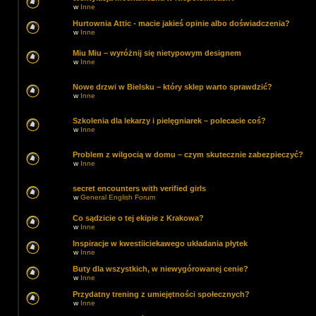
w
Inne
Hurtownia Attic - macie jakieś opinie albo doświadczenia?
w
Inne
Miu Miu – wyróżnij się nietypowym designem
w
Inne
Nowe drzwi w Bielsku – który sklep warto sprawdzić?
w
Inne
Szkolenia dla lekarzy i pielęgniarek – polecacie coś?
w
Inne
Problem z wilgocią w domu – czym skutecznie zabezpieczyć?
w
Inne
secret encounters with verified girls
w
General English Forum
Co sądzicie o tej ekipie z Krakowa?
w
Inne
Inspiracje w kwestiiciekawego układania płytek
w
Inne
Buty dla wszystkich, w niewygórowanej cenie?
w
Inne
Przydatny trening z umiejętności społecznych?
w
Inne