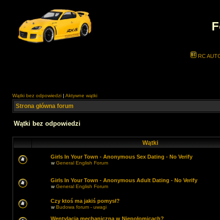
F
RC AUT
Wątki bez odpowiedzi
|
Aktywne wątki
Strona główna forum
Wątki bez odpowiedzi
Wątki
Girls In Your Town - Anonymous Sex Dating - No Verify
w
General English Forum
Girls In Your Town - Anonymous Adult Dating - No Verify
w
General English Forum
Czy ktoś ma jakiś pomysł?
w
Budowa forum - uwagi
Wentylacja mechaniczna w Niepołomicach?