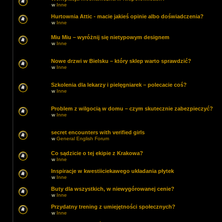
w
Inne
Hurtownia Attic - macie jakieś opinie albo doświadczenia?
w
Inne
Miu Miu – wyróżnij się nietypowym designem
w
Inne
Nowe drzwi w Bielsku – który sklep warto sprawdzić?
w
Inne
Szkolenia dla lekarzy i pielęgniarek – polecacie coś?
w
Inne
Problem z wilgocią w domu – czym skutecznie zabezpieczyć?
w
Inne
secret encounters with verified girls
w
General English Forum
Co sądzicie o tej ekipie z Krakowa?
w
Inne
Inspiracje w kwestiiciekawego układania płytek
w
Inne
Buty dla wszystkich, w niewygórowanej cenie?
w
Inne
Przydatny trening z umiejętności społecznych?
w
Inne