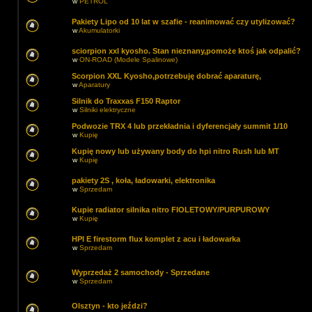
w
PETROL
Pakiety Lipo od 10 lat w szafie - reanimować czy utylizować?
w
Akumulatorki
sciorpion xxl kyosho. Stan nieznany,pomoże ktoś jak odpalić?
w
ON-ROAD (Modele Spalinowe)
Scorpion XXL Kyosho,potrzebuję dobrać aparaturę,
w
Aparatury
Silnik do Traxxas F150 Raptor
w
Silniki elektryczne
Podwozie TRX 4 lub przekładnia i dyferencjały summit 1/10
w
Kupię
Kupię nowy lub używany body do hpi nitro Rush lub MT
w
Kupię
pakiety 2S , koła, ładowarki, elektronika
w
Sprzedam
Kupie radiator silnika nitro FIOLETOWY/PURPUROWY
w
Kupię
HPI E firestorm flux komplet z acu i ładowarka
w
Sprzedam
Wyprzedaż 2 samochody - Sprzedane
w
Sprzedam
Olsztyn - kto jeździ?