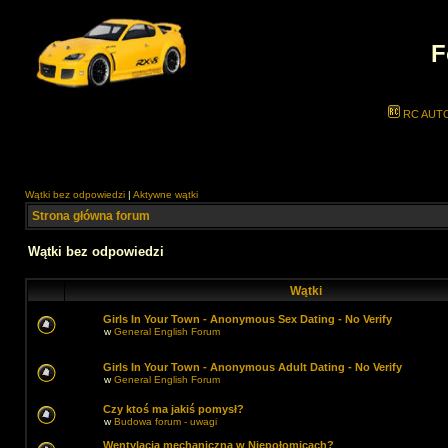
F
RC AUT
Wątki bez odpowiedzi
|
Aktywne wątki
Strona główna forum
Wątki bez odpowiedzi
Wątki
Girls In Your Town - Anonymous Sex Dating - No Verify
w
General English Forum
Girls In Your Town - Anonymous Adult Dating - No Verify
w
General English Forum
Czy ktoś ma jakiś pomysł?
w
Budowa forum - uwagi
Wentylacja mechaniczna w Niepołomicach?