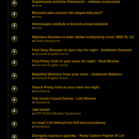
Organizacja eventów firmowych - ciekawe propozycje
w
Inne
Biżuteria jako prezent dla eleganckiej pani?
w
Inne
Interesujące artykuły w kwestii przeprowadzek
w
Inne
Wymiana łożyska na wale silnika hobbywing ezrun 3652 SL G2
w
Silniki elektryczne
Find Sexy Womans in your city for night - Authentic Damsels
w
General English Forum
Find Pretty Girls in your town for night - Real Women
w
General English Forum
Beautiful Womans from your town - Authentic Maidens
w
General English Forum
Search Pretty Girls in your town for night
w
Spotkania
Top-notch Сasual Dating - Live Women
w
Spotkania
Jaki model
w
OFF-ROAD (Modele Spalinowe)
on-road 1:10 elektryk bsr-bt4 bezszczotkowy
w
Sprzedam
Dźwignia ssania w gaźniku - Reely Carbon Fighter III 1:6