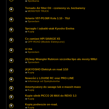
w
Spotkania
Tornado Air filter Oil - czerwony vs. bezbarwny
w
MONSTER TRUCK
Volante V5T-PG36R Koła 1:10 - 70zł
w
Sprzedam
Sprzęgło / zębatki-atak Kyosho Evolva
w
Kupię
Co zamiast HPI SAVAGE XS
w
OFF-ROAD (Modele Elektryczne)
ni ma
w
Sprzedam
(S)Jeep Wrangler Rubicon szczotka lipo alu mosty 999zl
w
Sprzedam
(K)KYOSHO Elektryk on road 1/10
w
Kupię
Nowości z LOUISE RC oraz PRO-LINE
w
Informacje od Dystrybutorów
Amortyzatory do savage lub e-maxx/t-maxx
w
Kupię
Kupie silnik PICCO 26 MAX do REVO 3.3
w
Kupię
Kupię podwozie on-road.
w
Kupię