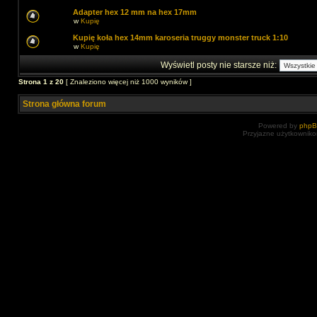
Adapter hex 12 mm na hex 17mm
w
Kupię
Kupię koła hex 14mm karoseria truggy monster truck 1:10
w
Kupię
Wyświetl posty nie starsze niż:
Strona
1
z
20
[ Znaleziono więcej niż 1000 wyników ]
Strona główna forum
Powered by
php
Przyjazne użytkowniko