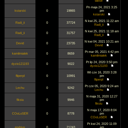
takse
Pn maja 24, 2021 3:25
kstarski
0
19865
pm
kstarski
N kwi 25, 2021 11:22 am
Radi_ii
0
37724
Radi_ii
N kwi 25, 2021 11:18 am
Radi_ii
0
31757
Radi_ii
N kwi 04, 2021 10:21 am
Devid
0
23735
Devid
Pt mar 05, 2021 4:42 pm
kamilmialek
0
8659
kamilmialek
Pt lip 24, 2020 3:50 pm
dyzio121193
0
9022
dyzio121193
Wt cze 16, 2020 3:28
fliperpl
0
10991
pm
fliperpl
Pt cze 05, 2020 9:24 am
Lechu
0
9242
Lechu
N maja 31, 2020 12:27
fiksiu
0
9946
pm
fiksiu
N maja 17, 2020 8:04
COoLoSER
0
8778
pm
COoLoSER
Pt kwi 24, 2020 11:09
endrjus
0
21243
am