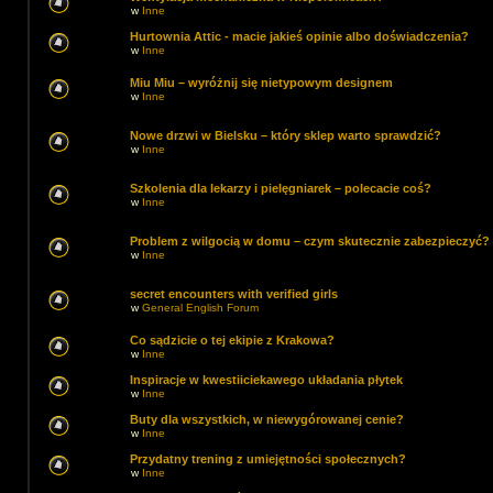
w
Inne
Hurtownia Attic - macie jakieś opinie albo doświadczenia?
w
Inne
Miu Miu – wyróżnij się nietypowym designem
w
Inne
Nowe drzwi w Bielsku – który sklep warto sprawdzić?
w
Inne
Szkolenia dla lekarzy i pielęgniarek – polecacie coś?
w
Inne
Problem z wilgocią w domu – czym skutecznie zabezpieczyć?
w
Inne
secret encounters with verified girls
w
General English Forum
Co sądzicie o tej ekipie z Krakowa?
w
Inne
Inspiracje w kwestiiciekawego układania płytek
w
Inne
Buty dla wszystkich, w niewygórowanej cenie?
w
Inne
Przydatny trening z umiejętności społecznych?
w
Inne