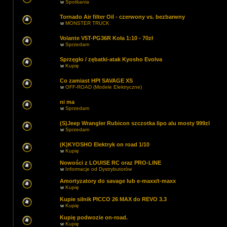
w
Spotkania
Tornado Air filter Oil - czerwony vs. bezbarwny
w
MONSTER TRUCK
Volante V5T-PG36R Koła 1:10 - 70zł
w
Sprzedam
Sprzęgło / zębatki-atak Kyosho Evolva
w
Kupię
Co zamiast HPI SAVAGE XS
w
OFF-ROAD (Modele Elektryczne)
ni ma
w
Sprzedam
(S)Jeep Wrangler Rubicon szczotka lipo alu mosty 999zl
w
Sprzedam
(K)KYOSHO Elektryk on road 1/10
w
Kupię
Nowości z LOUISE RC oraz PRO-LINE
w
Informacje od Dystrybutorów
Amortyzatory do savage lub e-maxx/t-maxx
w
Kupię
Kupie silnik PICCO 26 MAX do REVO 3.3
w
Kupię
Kupię podwozie on-road.
w
Kupię