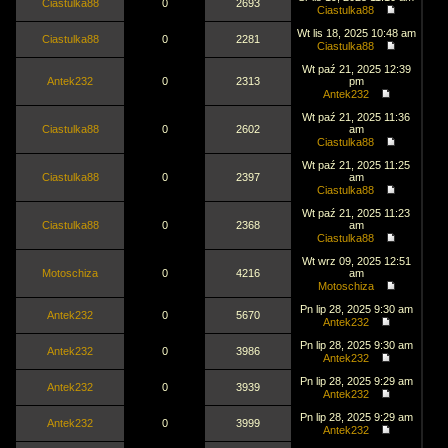
Ciastulka88
0
2693
Ciastulka88
Wt lis 18, 2025 10:48 am
Ciastulka88
0
2281
Ciastulka88
Wt paź 21, 2025 12:39
Antek232
0
2313
pm
Antek232
Wt paź 21, 2025 11:36
Ciastulka88
0
2602
am
Ciastulka88
Wt paź 21, 2025 11:25
Ciastulka88
0
2397
am
Ciastulka88
Wt paź 21, 2025 11:23
Ciastulka88
0
2368
am
Ciastulka88
Wt wrz 09, 2025 12:51
Motoschiza
0
4216
am
Motoschiza
Pn lip 28, 2025 9:30 am
Antek232
0
5670
Antek232
Pn lip 28, 2025 9:30 am
Antek232
0
3986
Antek232
Pn lip 28, 2025 9:29 am
Antek232
0
3939
Antek232
Pn lip 28, 2025 9:29 am
Antek232
0
3999
Antek232