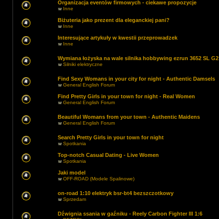
Organizacja eventów firmowych - ciekawe propozycje
w
Inne
Biżuteria jako prezent dla eleganckiej pani?
w
Inne
Interesujące artykuły w kwestii przeprowadzek
w
Inne
Wymiana łożyska na wale silnika hobbywing ezrun 3652 SL G2
w
Silniki elektryczne
Find Sexy Womans in your city for night - Authentic Damsels
w
General English Forum
Find Pretty Girls in your town for night - Real Women
w
General English Forum
Beautiful Womans from your town - Authentic Maidens
w
General English Forum
Search Pretty Girls in your town for night
w
Spotkania
Top-notch Сasual Dating - Live Women
w
Spotkania
Jaki model
w
OFF-ROAD (Modele Spalinowe)
on-road 1:10 elektryk bsr-bt4 bezszczotkowy
w
Sprzedam
Dźwignia ssania w gaźniku - Reely Carbon Fighter III 1:6