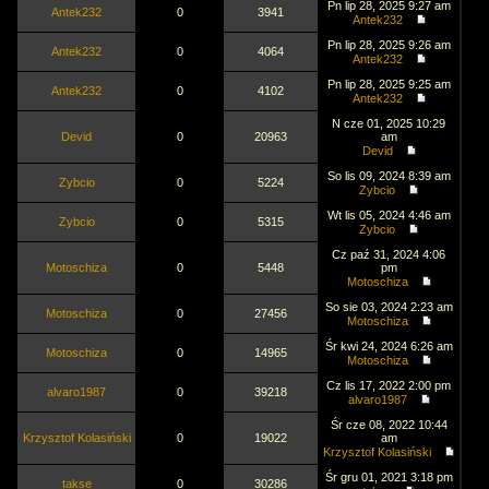
Pn lip 28, 2025 9:27 am
Antek232
0
3941
Antek232
Pn lip 28, 2025 9:26 am
Antek232
0
4064
Antek232
Pn lip 28, 2025 9:25 am
Antek232
0
4102
Antek232
N cze 01, 2025 10:29
Devid
0
20963
am
Devid
So lis 09, 2024 8:39 am
Zybcio
0
5224
Zybcio
Wt lis 05, 2024 4:46 am
Zybcio
0
5315
Zybcio
Cz paź 31, 2024 4:06
Motoschiza
0
5448
pm
Motoschiza
So sie 03, 2024 2:23 am
Motoschiza
0
27456
Motoschiza
Śr kwi 24, 2024 6:26 am
Motoschiza
0
14965
Motoschiza
Cz lis 17, 2022 2:00 pm
alvaro1987
0
39218
alvaro1987
Śr cze 08, 2022 10:44
Krzysztof Kolasiński
0
19022
am
Krzysztof Kolasiński
Śr gru 01, 2021 3:18 pm
takse
0
30286