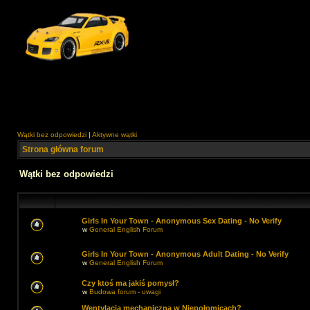
Wątki bez odpowiedzi
|
Aktywne wątki
Strona główna forum
Wątki bez odpowiedzi
Girls In Your Town - Anonymous Sex Dating - No Verify
w
General English Forum
Girls In Your Town - Anonymous Adult Dating - No Verify
w
General English Forum
Czy ktoś ma jakiś pomysł?
w
Budowa forum - uwagi
Wentylacja mechaniczna w Niepołomicach?