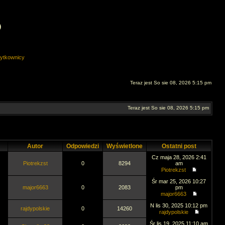
O
ytkownicy
Teraz jest So sie 08, 2026 5:15 pm
Teraz jest So sie 08, 2026 5:15 pm
Autor
Odpowiedzi
Wyświetlone
Ostatni post
Cz maja 28, 2026 2:41
Piotrekzst
0
8294
am
Piotrekzst
Śr mar 25, 2026 10:27
major6663
0
2083
pm
major6663
N lis 30, 2025 10:12 pm
rajdypolskie
0
14260
rajdypolskie
Śr lis 19, 2025 11:10 am