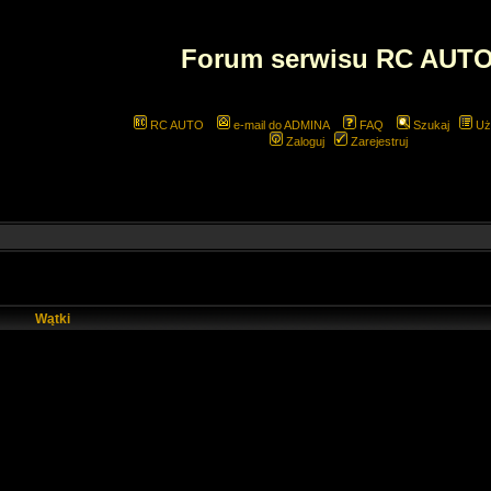
Forum serwisu RC AUT
RC AUTO
e-mail do ADMINA
FAQ
Szukaj
Uż
Zaloguj
Zarejestruj
Wątki