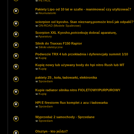
w
PETROL
Pakiety Lipo od 10 lat w szafie - reanimować czy utylizować?
w
Akumulatorki
sciorpion xxl kyosho. Stan nieznany,pomoże ktoś jak odpalić?
w
ON-ROAD (Modele Spalinowe)
Scorpion XXL Kyosho,potrzebuję dobrać aparaturę,
w
Aparatury
Silnik do Traxxas F150 Raptor
w
Silniki elektryczne
Podwozie TRX 4 lub przekładnia i dyferencjały summit 1/10
w
Kupię
Kupię nowy lub używany body do hpi nitro Rush lub MT
w
Kupię
pakiety 2S , koła, ładowarki, elektronika
w
Sprzedam
Kupie radiator silnika nitro FIOLETOWY/PURPUROWY
w
Kupię
HPI E firestorm flux komplet z acu i ładowarka
w
Sprzedam
Wyprzedaż 2 samochody - Sprzedane
w
Sprzedam
Olsztyn - kto jeździ?