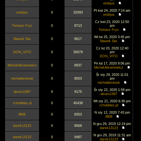
endrjus
Pt kwi 24, 2020 7:14 am
endrjus
0
32093
endrjus
Cz kwi 23, 2020 12:50
Tomasz Fryc
0
8713
pm
Tomasz Fryc
Wt lut 25, 2020 3:45 pm
Sławek Siw.
0
8617
Sławek Siw.
Cz lut 20, 2020 12:40
DON_VITO
0
30079
pm
DON_VITO
Pn lut 17, 2020 9:06 pm
Michał Abramowicz
0
8937
Michał Abramowicz
Śr sty 29, 2020 11:01
michaldenisiuk
0
8503
pm
michaldenisiuk
Śr sty 22, 2020 1:58 pm
alvaro1987
0
9175
alvaro1987
Wt sty 21, 2020 6:36 pm
rchobbies.pl
0
45438
rchobbies.pl
N sty 12, 2020 7:43 pm
fifi08
0
8353
fifi08
N gru 29, 2019 12:19 pm
darek13123
0
8568
darek13123
N gru 29, 2019 11:31 am
darek13123
0
9487
darek13123