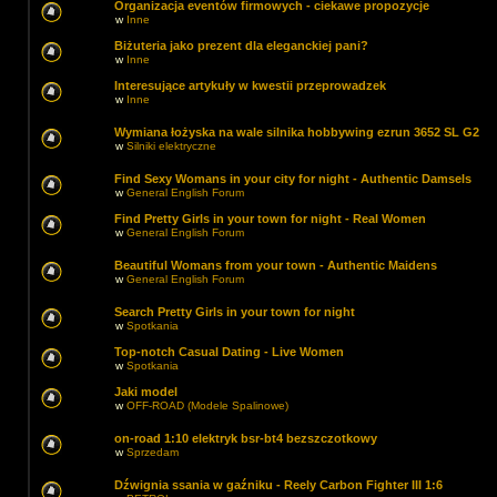
Organizacja eventów firmowych - ciekawe propozycje
w
Inne
Biżuteria jako prezent dla eleganckiej pani?
w
Inne
Interesujące artykuły w kwestii przeprowadzek
w
Inne
Wymiana łożyska na wale silnika hobbywing ezrun 3652 SL G2
w
Silniki elektryczne
Find Sexy Womans in your city for night - Authentic Damsels
w
General English Forum
Find Pretty Girls in your town for night - Real Women
w
General English Forum
Beautiful Womans from your town - Authentic Maidens
w
General English Forum
Search Pretty Girls in your town for night
w
Spotkania
Top-notch Сasual Dating - Live Women
w
Spotkania
Jaki model
w
OFF-ROAD (Modele Spalinowe)
on-road 1:10 elektryk bsr-bt4 bezszczotkowy
w
Sprzedam
Dźwignia ssania w gaźniku - Reely Carbon Fighter III 1:6