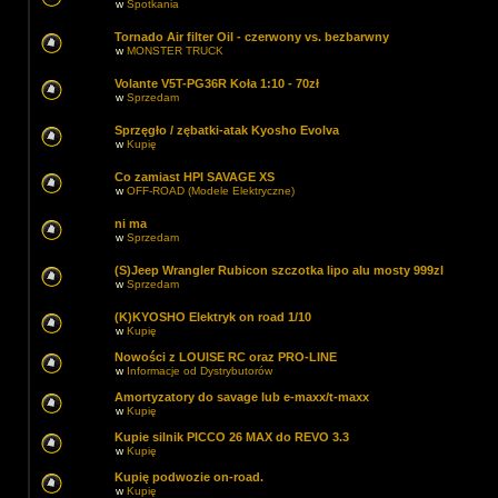
w
Spotkania
Tornado Air filter Oil - czerwony vs. bezbarwny
w
MONSTER TRUCK
Volante V5T-PG36R Koła 1:10 - 70zł
w
Sprzedam
Sprzęgło / zębatki-atak Kyosho Evolva
w
Kupię
Co zamiast HPI SAVAGE XS
w
OFF-ROAD (Modele Elektryczne)
ni ma
w
Sprzedam
(S)Jeep Wrangler Rubicon szczotka lipo alu mosty 999zl
w
Sprzedam
(K)KYOSHO Elektryk on road 1/10
w
Kupię
Nowości z LOUISE RC oraz PRO-LINE
w
Informacje od Dystrybutorów
Amortyzatory do savage lub e-maxx/t-maxx
w
Kupię
Kupie silnik PICCO 26 MAX do REVO 3.3
w
Kupię
Kupię podwozie on-road.
w
Kupię