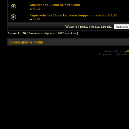
Adapter hex 12 mm na hex 17mm
w
Kupię
Kupię koła hex 14mm karoseria truggy monster truck 1:10
w
Kupię
Wyświetl posty nie starsze niż:
Strona
1
z
20
[ Znaleziono więcej niż 1000 wyników ]
Strona główna forum
Powered by
php
Przyjazne użytkowniko