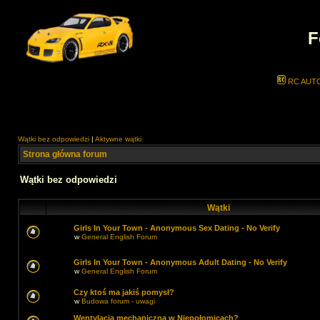
F
RC AUT
Wątki bez odpowiedzi
|
Aktywne wątki
Strona główna forum
Wątki bez odpowiedzi
Wątki
Girls In Your Town - Anonymous Sex Dating - No Verify
w
General English Forum
Girls In Your Town - Anonymous Adult Dating - No Verify
w
General English Forum
Czy ktoś ma jakiś pomysł?
w
Budowa forum - uwagi
Wentylacja mechaniczna w Niepołomicach?