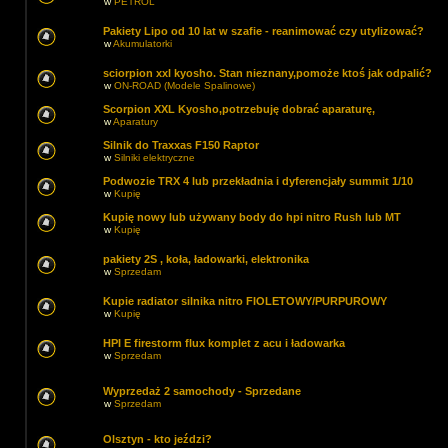
w
PETROL
Pakiety Lipo od 10 lat w szafie - reanimować czy utylizować?
w
Akumulatorki
sciorpion xxl kyosho. Stan nieznany,pomoże ktoś jak odpalić?
w
ON-ROAD (Modele Spalinowe)
Scorpion XXL Kyosho,potrzebuję dobrać aparaturę,
w
Aparatury
Silnik do Traxxas F150 Raptor
w
Silniki elektryczne
Podwozie TRX 4 lub przekładnia i dyferencjały summit 1/10
w
Kupię
Kupię nowy lub używany body do hpi nitro Rush lub MT
w
Kupię
pakiety 2S , koła, ładowarki, elektronika
w
Sprzedam
Kupie radiator silnika nitro FIOLETOWY/PURPUROWY
w
Kupię
HPI E firestorm flux komplet z acu i ładowarka
w
Sprzedam
Wyprzedaż 2 samochody - Sprzedane
w
Sprzedam
Olsztyn - kto jeździ?