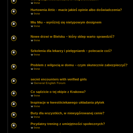
w
Inne
Hurtownia Attic - macie jakieś opinie albo doświadczenia?
w
Inne
Miu Miu – wyróżnij się nietypowym designem
w
Inne
Nowe drzwi w Bielsku – który sklep warto sprawdzić?
w
Inne
Szkolenia dla lekarzy i pielęgniarek – polecacie coś?
w
Inne
Problem z wilgocią w domu – czym skutecznie zabezpieczyć?
w
Inne
secret encounters with verified girls
w
General English Forum
Co sądzicie o tej ekipie z Krakowa?
w
Inne
Inspiracje w kwestiiciekawego układania płytek
w
Inne
Buty dla wszystkich, w niewygórowanej cenie?
w
Inne
Przydatny trening z umiejętności społecznych?
w
Inne