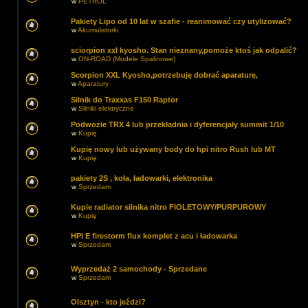
w
PETROL
Pakiety Lipo od 10 lat w szafie - reanimować czy utylizować?
w
Akumulatorki
sciorpion xxl kyosho. Stan nieznany,pomoże ktoś jak odpalić?
w
ON-ROAD (Modele Spalinowe)
Scorpion XXL Kyosho,potrzebuję dobrać aparaturę,
w
Aparatury
Silnik do Traxxas F150 Raptor
w
Silniki elektryczne
Podwozie TRX 4 lub przekładnia i dyferencjały summit 1/10
w
Kupię
Kupię nowy lub używany body do hpi nitro Rush lub MT
w
Kupię
pakiety 2S , koła, ładowarki, elektronika
w
Sprzedam
Kupie radiator silnika nitro FIOLETOWY/PURPUROWY
w
Kupię
HPI E firestorm flux komplet z acu i ładowarka
w
Sprzedam
Wyprzedaż 2 samochody - Sprzedane
w
Sprzedam
Olsztyn - kto jeździ?