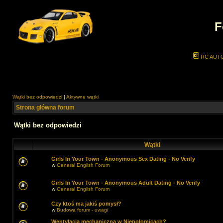
F
RC AUT
Wątki bez odpowiedzi
|
Aktywne wątki
Strona główna forum
Wątki bez odpowiedzi
Wątki
Girls In Your Town - Anonymous Sex Dating - No Verify
w
General English Forum
Girls In Your Town - Anonymous Adult Dating - No Verify
w
General English Forum
Czy ktoś ma jakiś pomysł?
w
Budowa forum - uwagi
Wentylacja mechaniczna w Niepołomicach?