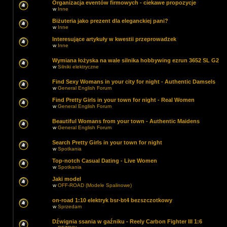
Organizacja eventów firmowych - ciekawe propozycje
w
Inne
Biżuteria jako prezent dla eleganckiej pani?
w
Inne
Interesujące artykuły w kwestii przeprowadzek
w
Inne
Wymiana łożyska na wale silnika hobbywing ezrun 3652 SL G2
w
Silniki elektryczne
Find Sexy Womans in your city for night - Authentic Damsels
w
General English Forum
Find Pretty Girls in your town for night - Real Women
w
General English Forum
Beautiful Womans from your town - Authentic Maidens
w
General English Forum
Search Pretty Girls in your town for night
w
Spotkania
Top-notch Сasual Dating - Live Women
w
Spotkania
Jaki model
w
OFF-ROAD (Modele Spalinowe)
on-road 1:10 elektryk bsr-bt4 bezszczotkowy
w
Sprzedam
Dźwignia ssania w gaźniku - Reely Carbon Fighter III 1:6