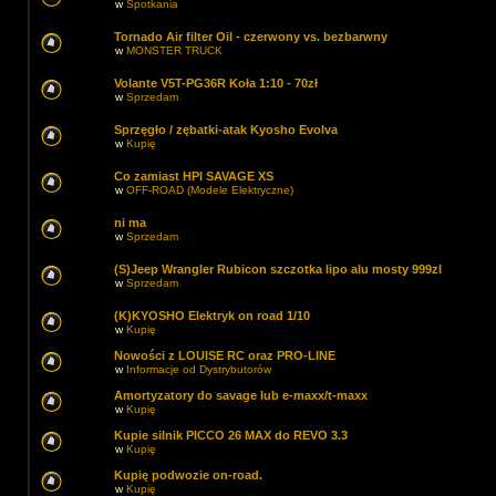
w
Spotkania
Tornado Air filter Oil - czerwony vs. bezbarwny
w
MONSTER TRUCK
Volante V5T-PG36R Koła 1:10 - 70zł
w
Sprzedam
Sprzęgło / zębatki-atak Kyosho Evolva
w
Kupię
Co zamiast HPI SAVAGE XS
w
OFF-ROAD (Modele Elektryczne)
ni ma
w
Sprzedam
(S)Jeep Wrangler Rubicon szczotka lipo alu mosty 999zl
w
Sprzedam
(K)KYOSHO Elektryk on road 1/10
w
Kupię
Nowości z LOUISE RC oraz PRO-LINE
w
Informacje od Dystrybutorów
Amortyzatory do savage lub e-maxx/t-maxx
w
Kupię
Kupie silnik PICCO 26 MAX do REVO 3.3
w
Kupię
Kupię podwozie on-road.
w
Kupię