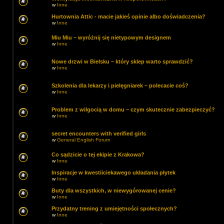
w
Inne
Hurtownia Attic - macie jakieś opinie albo doświadczenia?
w
Inne
Miu Miu – wyróżnij się nietypowym designem
w
Inne
Nowe drzwi w Bielsku – który sklep warto sprawdzić?
w
Inne
Szkolenia dla lekarzy i pielęgniarek – polecacie coś?
w
Inne
Problem z wilgocią w domu – czym skutecznie zabezpieczyć?
w
Inne
secret encounters with verified girls
w
General English Forum
Co sądzicie o tej ekipie z Krakowa?
w
Inne
Inspiracje w kwestiiciekawego układania płytek
w
Inne
Buty dla wszystkich, w niewygórowanej cenie?
w
Inne
Przydatny trening z umiejętności społecznych?
w
Inne