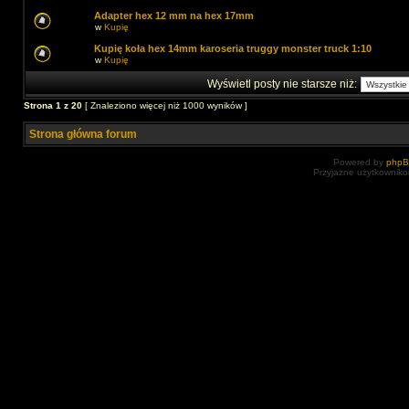
Adapter hex 12 mm na hex 17mm
w
Kupię
Kupię koła hex 14mm karoseria truggy monster truck 1:10
w
Kupię
Wyświetl posty nie starsze niż:
Strona
1
z
20
[ Znaleziono więcej niż 1000 wyników ]
Strona główna forum
Powered by
php
Przyjazne użytkowniko