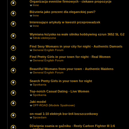
Organizacja eventów firmowych - ciekawe propozycje
w
Inne
Biżuteria jako prezent dla eleganckiej pani?
w
Inne
Interesujące artykuły w kwestii przeprowadzek
w
Inne
Wymiana łożyska na wale silnika hobbywing ezrun 3652 SL G2
w
Silniki elektryczne
Find Sexy Womans in your city for night - Authentic Damsels
w
General English Forum
Find Pretty Girls in your town for night - Real Women
w
General English Forum
Beautiful Womans from your town - Authentic Maidens
w
General English Forum
Search Pretty Girls in your town for night
w
Spotkania
Top-notch Сasual Dating - Live Women
w
Spotkania
Jaki model
w
OFF-ROAD (Modele Spalinowe)
on-road 1:10 elektryk bsr-bt4 bezszczotkowy
w
Sprzedam
Dźwignia ssania w gaźniku - Reely Carbon Fighter III 1:6