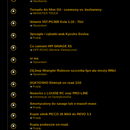
w
Spotkania
Tornado Air filter Oil - czerwony vs. bezbarwny
w
MONSTER TRUCK
Volante V5T-PG36R Koła 1:10 - 70zł
w
Sprzedam
Sprzęgło / zębatki-atak Kyosho Evolva
w
Kupię
Co zamiast HPI SAVAGE XS
w
OFF-ROAD (Modele Elektryczne)
ni ma
w
Sprzedam
(S)Jeep Wrangler Rubicon szczotka lipo alu mosty 999zl
w
Sprzedam
(K)KYOSHO Elektryk on road 1/10
w
Kupię
Nowości z LOUISE RC oraz PRO-LINE
w
Informacje od Dystrybutorów
Amortyzatory do savage lub e-maxx/t-maxx
w
Kupię
Kupie silnik PICCO 26 MAX do REVO 3.3
w
Kupię
Kupię podwozie on-road.
w
Kupię