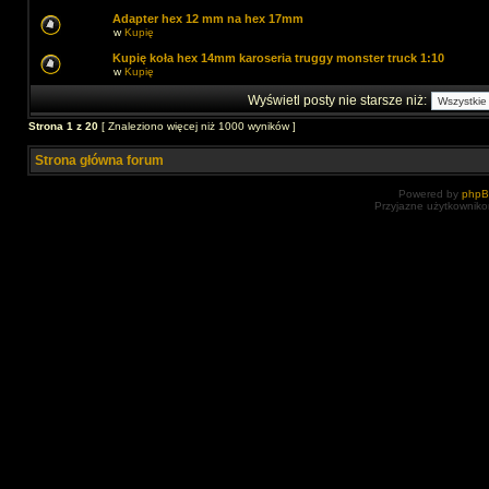
Adapter hex 12 mm na hex 17mm
w
Kupię
Kupię koła hex 14mm karoseria truggy monster truck 1:10
w
Kupię
Wyświetl posty nie starsze niż:
Strona
1
z
20
[ Znaleziono więcej niż 1000 wyników ]
Strona główna forum
Powered by
php
Przyjazne użytkowniko