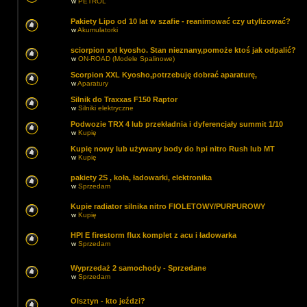
w
PETROL
Pakiety Lipo od 10 lat w szafie - reanimować czy utylizować?
w
Akumulatorki
sciorpion xxl kyosho. Stan nieznany,pomoże ktoś jak odpalić?
w
ON-ROAD (Modele Spalinowe)
Scorpion XXL Kyosho,potrzebuję dobrać aparaturę,
w
Aparatury
Silnik do Traxxas F150 Raptor
w
Silniki elektryczne
Podwozie TRX 4 lub przekładnia i dyferencjały summit 1/10
w
Kupię
Kupię nowy lub używany body do hpi nitro Rush lub MT
w
Kupię
pakiety 2S , koła, ładowarki, elektronika
w
Sprzedam
Kupie radiator silnika nitro FIOLETOWY/PURPUROWY
w
Kupię
HPI E firestorm flux komplet z acu i ładowarka
w
Sprzedam
Wyprzedaż 2 samochody - Sprzedane
w
Sprzedam
Olsztyn - kto jeździ?