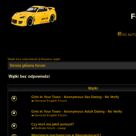
F
RC AUT
Wątki bez odpowiedzi
|
Aktywne wątki
Strona główna forum
Wątki bez odpowiedzi
Wątki
Girls In Your Town - Anonymous Sex Dating - No Verify
w
General English Forum
Girls In Your Town - Anonymous Adult Dating - No Verify
w
General English Forum
Czy ktoś ma jakiś pomysł?
w
Budowa forum - uwagi
Wentylacja mechaniczna w Niepołomicach?