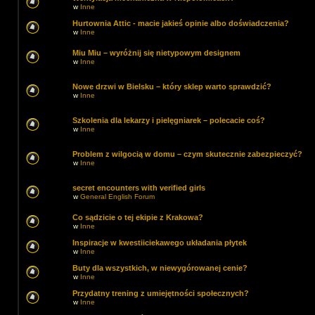
w
Inne
Hurtownia Attic - macie jakieś opinie albo doświadczenia?
w
Inne
Miu Miu – wyróżnij się nietypowym designem
w
Inne
Nowe drzwi w Bielsku – który sklep warto sprawdzić?
w
Inne
Szkolenia dla lekarzy i pielęgniarek – polecacie coś?
w
Inne
Problem z wilgocią w domu – czym skutecznie zabezpieczyć?
w
Inne
secret encounters with verified girls
w
General English Forum
Co sądzicie o tej ekipie z Krakowa?
w
Inne
Inspiracje w kwestiiciekawego układania płytek
w
Inne
Buty dla wszystkich, w niewygórowanej cenie?
w
Inne
Przydatny trening z umiejętności społecznych?
w
Inne