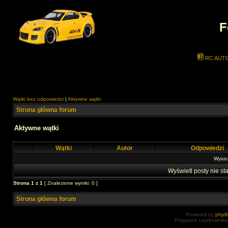
F
RC AUT
Wątki bez odpowiedzi
|
Aktywne wątki
Strona główna forum
Aktywne wątki
Wątki
Autor
Odpowiedzi
Wyszuk
Wyświetl posty nie sta
Strona
1
z
1
[ Znalezione wyniki: 0 ]
Strona główna forum
Powered by
php
Przyjazne użytkowniko