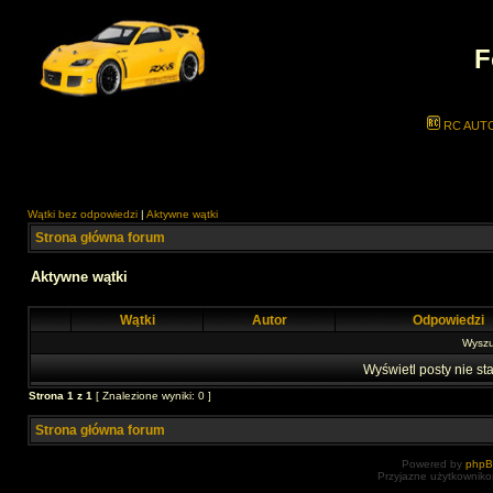
F
RC AUT
Wątki bez odpowiedzi
|
Aktywne wątki
Strona główna forum
Aktywne wątki
Wątki
Autor
Odpowiedzi
Wyszuk
Wyświetl posty nie sta
Strona
1
z
1
[ Znalezione wyniki: 0 ]
Strona główna forum
Powered by
php
Przyjazne użytkowniko