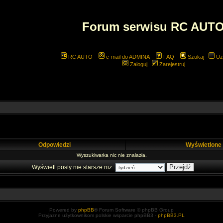
Forum serwisu RC AUT
RC AUTO
e-mail do ADMINA
FAQ
Szukaj
Uż
Zaloguj
Zarejestruj
Odpowiedzi
Wyświetlone
Wyszukiwarka nic nie znalazła.
Wyświetl posty nie starsze niż:
Powered by
phpBB
® Forum Software © phpBB Group
Przyjazne użytkownikom polskie wsparcie phpBB3 -
phpBB3.PL