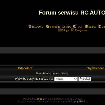
Forum serwisu RC AUT
RC AUTO
e-mail do ADMINA
FAQ
Szukaj
Uż
Zaloguj
Zarejestruj
Odpowiedzi
Wyświetlone
Wyszukiwarka nic nie znalazła.
Wyświetl posty nie starsze niż:
Powered by
phpBB
® Forum Software © phpBB Group
Przyjazne użytkownikom polskie wsparcie phpBB3 -
phpBB3.PL