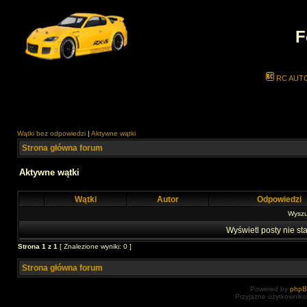
F
RC AUT
Wątki bez odpowiedzi
|
Aktywne wątki
Strona główna forum
Aktywne wątki
Wątki
Autor
Odpowiedzi
Wyszuk
Wyświetl posty nie sta
Strona
1
z
1
[ Znalezione wyniki: 0 ]
Strona główna forum
Powered by
php
Przyjazne użytkowniko