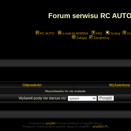
Forum serwisu RC AUT
RC AUTO
e-mail do ADMINA
FAQ
Szukaj
Uż
Zaloguj
Zarejestruj
Odpowiedzi
Wyświetlone
Wyszukiwarka nic nie znalazła.
Wyświetl posty nie starsze niż:
Powered by
phpBB
® Forum Software © phpBB Group
Przyjazne użytkownikom polskie wsparcie phpBB3 -
phpBB3.PL