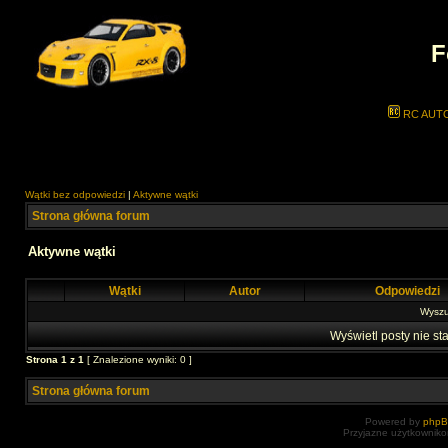
F
RC AUT
Wątki bez odpowiedzi
|
Aktywne wątki
Strona główna forum
Aktywne wątki
Wątki
Autor
Odpowiedzi
Wyszuk
Wyświetl posty nie sta
Strona
1
z
1
[ Znalezione wyniki: 0 ]
Strona główna forum
Powered by
php
Przyjazne użytkowniko