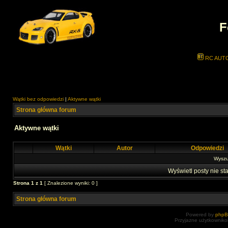
F
RC AUT
Wątki bez odpowiedzi
|
Aktywne wątki
Strona główna forum
Aktywne wątki
Wątki
Autor
Odpowiedzi
Wyszuk
Wyświetl posty nie sta
Strona
1
z
1
[ Znalezione wyniki: 0 ]
Strona główna forum
Powered by
php
Przyjazne użytkowniko