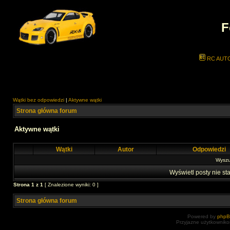
F
RC AUT
Wątki bez odpowiedzi
|
Aktywne wątki
Strona główna forum
Aktywne wątki
Wątki
Autor
Odpowiedzi
Wyszuk
Wyświetl posty nie sta
Strona
1
z
1
[ Znalezione wyniki: 0 ]
Strona główna forum
Powered by
php
Przyjazne użytkowniko