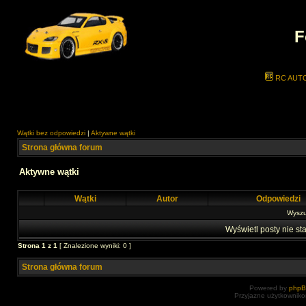
F
RC AUT
Wątki bez odpowiedzi
|
Aktywne wątki
Strona główna forum
Aktywne wątki
Wątki
Autor
Odpowiedzi
Wyszuk
Wyświetl posty nie sta
Strona
1
z
1
[ Znalezione wyniki: 0 ]
Strona główna forum
Powered by
php
Przyjazne użytkowniko