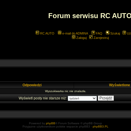
Forum serwisu RC AUT
RC AUTO
e-mail do ADMINA
FAQ
Szukaj
Uż
Zaloguj
Zarejestruj
Odpowiedzi
Wyświetlone
Wyszukiwarka nic nie znalazła.
Wyświetl posty nie starsze niż:
Powered by
phpBB
® Forum Software © phpBB Group
Przyjazne użytkownikom polskie wsparcie phpBB3 -
phpBB3.PL