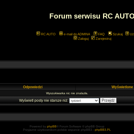
Forum serwisu RC AUT
RC AUTO
e-mail do ADMINA
FAQ
Szukaj
Uż
Zaloguj
Zarejestruj
Odpowiedzi
Wyświetlone
Wyszukiwarka nic nie znalazła.
Wyświetl posty nie starsze niż:
Powered by
phpBB
® Forum Software © phpBB Group
Przyjazne użytkownikom polskie wsparcie phpBB3 -
phpBB3.PL