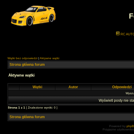
F
RC AUT
Wątki bez odpowiedzi
|
Aktywne wątki
Strona główna forum
Aktywne wątki
Wątki
Autor
Odpowiedzi
Wyszuk
Wyświetl posty nie sta
Strona
1
z
1
[ Znalezione wyniki: 0 ]
Strona główna forum
Powered by
php
Przyjazne użytkowniko