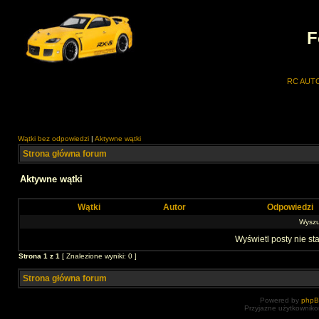
F
RC AUT
Wątki bez odpowiedzi
|
Aktywne wątki
Strona główna forum
Aktywne wątki
Wątki
Autor
Odpowiedzi
Wyszuk
Wyświetl posty nie sta
Strona
1
z
1
[ Znalezione wyniki: 0 ]
Strona główna forum
Powered by
php
Przyjazne użytkowniko