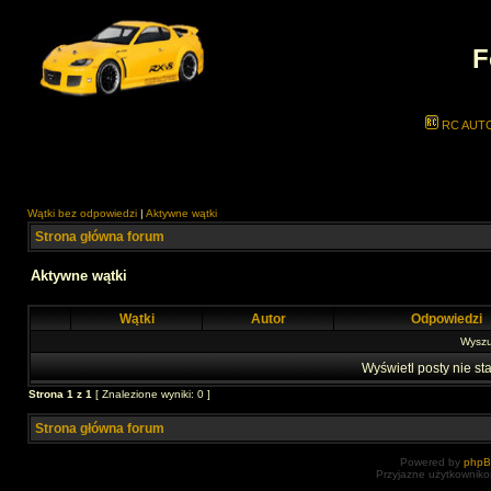
F
RC AUT
Wątki bez odpowiedzi
|
Aktywne wątki
Strona główna forum
Aktywne wątki
Wątki
Autor
Odpowiedzi
Wyszuk
Wyświetl posty nie sta
Strona
1
z
1
[ Znalezione wyniki: 0 ]
Strona główna forum
Powered by
php
Przyjazne użytkowniko