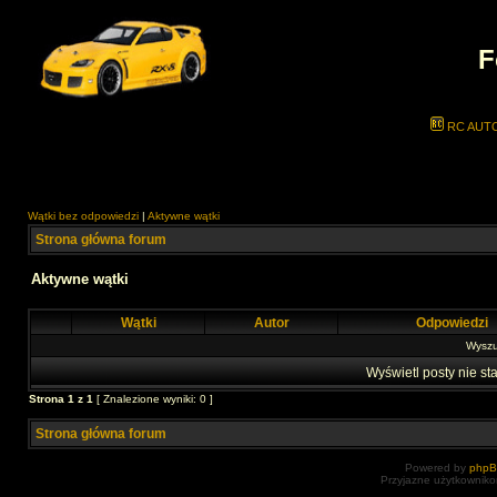
F
RC AUT
Wątki bez odpowiedzi
|
Aktywne wątki
Strona główna forum
Aktywne wątki
Wątki
Autor
Odpowiedzi
Wyszuk
Wyświetl posty nie sta
Strona
1
z
1
[ Znalezione wyniki: 0 ]
Strona główna forum
Powered by
php
Przyjazne użytkowniko