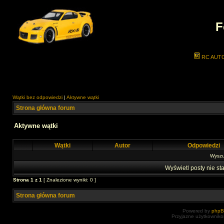
F
RC AUT
Wątki bez odpowiedzi
|
Aktywne wątki
Strona główna forum
Aktywne wątki
Wątki
Autor
Odpowiedzi
Wyszuk
Wyświetl posty nie sta
Strona
1
z
1
[ Znalezione wyniki: 0 ]
Strona główna forum
Powered by
php
Przyjazne użytkowniko