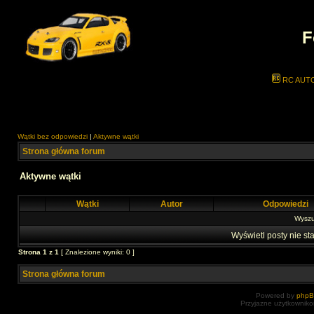
F
RC AUT
Wątki bez odpowiedzi
|
Aktywne wątki
Strona główna forum
Aktywne wątki
Wątki
Autor
Odpowiedzi
Wyszuk
Wyświetl posty nie sta
Strona
1
z
1
[ Znalezione wyniki: 0 ]
Strona główna forum
Powered by
php
Przyjazne użytkowniko