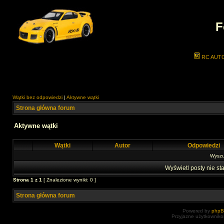
F
RC AUT
Wątki bez odpowiedzi
|
Aktywne wątki
Strona główna forum
Aktywne wątki
Wątki
Autor
Odpowiedzi
Wyszuk
Wyświetl posty nie sta
Strona
1
z
1
[ Znalezione wyniki: 0 ]
Strona główna forum
Powered by
php
Przyjazne użytkowniko