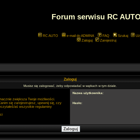
Forum serwisu RC AUT
RC AUTO
e-mail do ADMINA
FAQ
Szukaj
Uż
Zaloguj
Zarejestruj
Zaloguj
Musisz się zalogować, żeby odpowiadać w wątkach w tym dziale.
Nazwa użytkownika:
 znacznie zwiększa Twoje możliwości.
im się zarejestrujesz, upewnij się, czy
Hasło:
eczytałeś/aś wszystkie regulaminy
ci