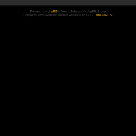
Powered by
phpBB
® Forum Software © phpBB Group
Przyjazne użytkownikom polskie wsparcie phpBB3 -
phpBB3.PL