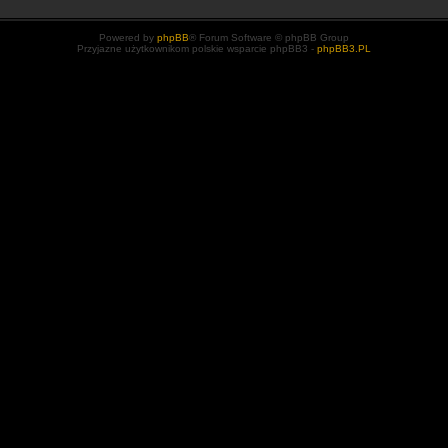
Powered by
phpBB
® Forum Software © phpBB Group
Przyjazne użytkownikom polskie wsparcie phpBB3 -
phpBB3.PL