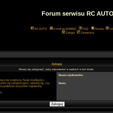
Forum serwisu RC AUT
RC AUTO
e-mail do ADMINA
FAQ
Szukaj
Uż
Zaloguj
Zarejestruj
Zaloguj
Musisz się zalogować, żeby odpowiadać w wątkach w tym dziale.
Nazwa użytkownika:
 znacznie zwiększa Twoje możliwości.
im się zarejestrujesz, upewnij się, czy
Hasło:
eczytałeś/aś wszystkie regulaminy
ci