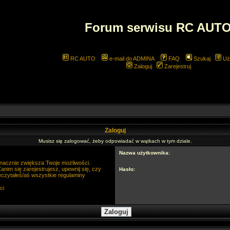
Forum serwisu RC AUT
RC AUTO
e-mail do ADMINA
FAQ
Szukaj
Uż
Zaloguj
Zarejestruj
Zaloguj
Musisz się zalogować, żeby odpowiadać w wątkach w tym dziale.
Nazwa użytkownika:
 znacznie zwiększa Twoje możliwości.
im się zarejestrujesz, upewnij się, czy
Hasło:
eczytałeś/aś wszystkie regulaminy
ci