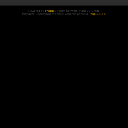
Powered by
phpBB
® Forum Software © phpBB Group
Przyjazne użytkownikom polskie wsparcie phpBB3 -
phpBB3.PL