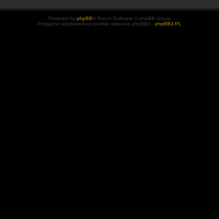
Powered by
phpBB
® Forum Software © phpBB Group
Przyjazne użytkownikom polskie wsparcie phpBB3 -
phpBB3.PL