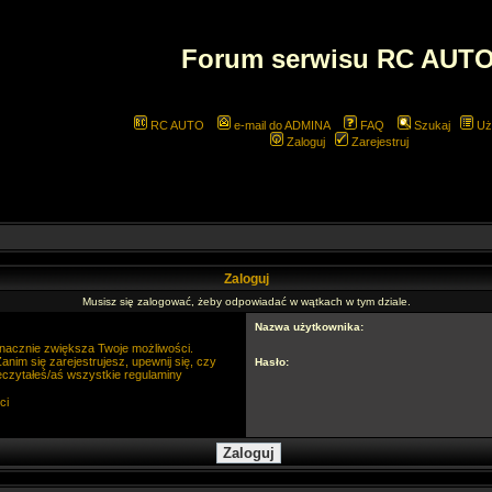
Forum serwisu RC AUT
RC AUTO
e-mail do ADMINA
FAQ
Szukaj
Uż
Zaloguj
Zarejestruj
Zaloguj
Musisz się zalogować, żeby odpowiadać w wątkach w tym dziale.
Nazwa użytkownika:
 znacznie zwiększa Twoje możliwości.
im się zarejestrujesz, upewnij się, czy
Hasło:
eczytałeś/aś wszystkie regulaminy
ci