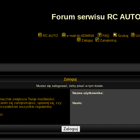
Forum serwisu RC AUT
RC AUTO
e-mail do ADMINA
FAQ
Szukaj
Uż
Zaloguj
Zarejestruj
Zaloguj
Musisz się zalogować, żeby pisać w tym dziale.
Nazwa użytkownika:
 znacznie zwiększa Twoje możliwości.
im się zarejestrujesz, upewnij się, czy
Hasło:
eczytałeś/aś wszystkie regulaminy
ci