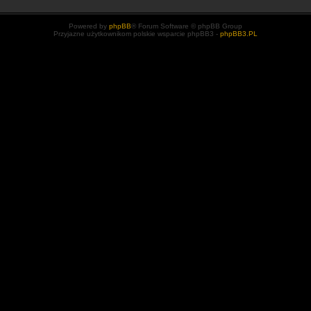
Powered by
phpBB
® Forum Software © phpBB Group
Przyjazne użytkownikom polskie wsparcie phpBB3 -
phpBB3.PL