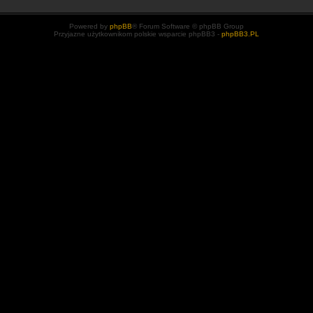
Powered by
phpBB
® Forum Software © phpBB Group
Przyjazne użytkownikom polskie wsparcie phpBB3 -
phpBB3.PL