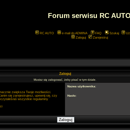
Forum serwisu RC AUT
RC AUTO
e-mail do ADMINA
FAQ
Szukaj
Uż
Zaloguj
Zarejestruj
Zaloguj
Musisz się zalogować, żeby pisać w tym dziale.
Nazwa użytkownika:
 znacznie zwiększa Twoje możliwości.
im się zarejestrujesz, upewnij się, czy
Hasło:
eczytałeś/aś wszystkie regulaminy
ci