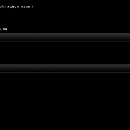
im, a więc o niczym :)
 itd)