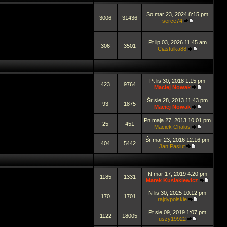
So mar 23, 2024 8:15 pm
3006
31436
serce74
Pt lip 03, 2026 11:45 am
306
3501
Ciastulka88
Pt lis 30, 2018 1:15 pm
423
9764
Maciej Nowak
Śr sie 28, 2013 11:43 pm
93
1875
Maciej Nowak
Pn maja 27, 2013 10:01 pm
25
451
Maciek Chałas
Śr mar 23, 2016 12:16 pm
404
5442
Jan Pasiut
N mar 17, 2019 4:20 pm
1185
1331
Marek Kusiakiewicz
N lis 30, 2025 10:12 pm
170
1701
rajdypolskie
Pt sie 09, 2019 1:07 pm
1122
18005
uszy19922