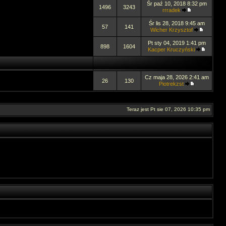
Śr paź 10, 2018 8:32 pm
1496
3243
rrradek
Śr lis 28, 2018 9:45 am
57
141
Wicher Krzysztof
Pt sty 04, 2019 1:41 pm
898
1604
Kacper Kruczyński
Cz maja 28, 2026 2:41 am
26
130
Piotrekzst
Teraz jest Pt sie 07, 2026 10:35 pm