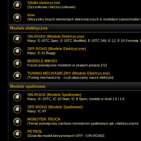
Silniki elektryczne
(Szczotkowe i bezszczotkowe)
Inne
(Wszystko innych elementach elektronicznych w modelach samochodów
Modele elektryczne
ON-ROAD (Modele Elektryczne)
Klasy: E-10TC Spec, E-10TC Modified, E-10TC 540, E-12, E-10 Formuła, 
OFF-ROAD (Modele Elektryczne)
Klasy: E-10 Buggy
MODELE MIKRO
Forum poświęcone modelom w skalach poniżej 1/12
TUNING MECHANICZNY (Modele Elektryczne)
(Tuning mechaniczny - czyli ulepszamy nasze elektryki)
Modele spalinowe
ON-ROAD (Modele Spalinowe)
Klasy: IC-10TC, IC-10 Start, IC-8 Sport, modele w skali 1:5 i 1:6
OFF-ROAD (Modele Spalinowe)
Klasy: IC-8T
MONSTER TRUCK
(Temat poświęcony zarówno monsterom spalinowym jak i elektrycznym)
PETROL
(Dział dla modeli benzynowych OFF- i ON-ROAD)