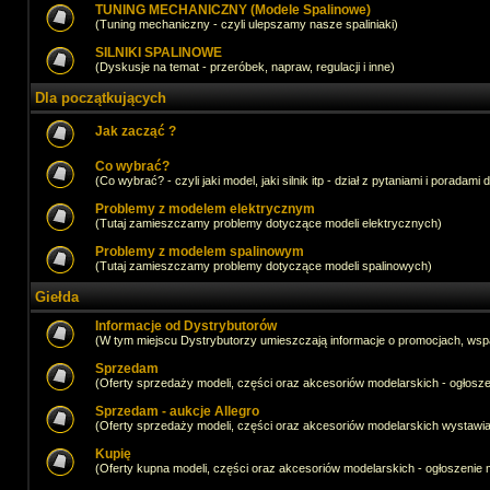
TUNING MECHANICZNY (Modele Spalinowe)
(Tuning mechaniczny - czyli ulepszamy nasze spaliniaki)
SILNIKI SPALINOWE
(Dyskusje na temat - przeróbek, napraw, regulacji i inne)
Dla początkujących
Jak zacząć ?
Co wybrać?
(Co wybrać? - czyli jaki model, jaki silnik itp - dział z pytaniami i poradami 
Problemy z modelem elektrycznym
(Tutaj zamieszczamy problemy dotyczące modeli elektrycznych)
Problemy z modelem spalinowym
(Tutaj zamieszczamy problemy dotyczące modeli spalinowych)
Giełda
Informacje od Dystrybutorów
(W tym miejscu Dystrybutorzy umieszczają informacje o promocjach, wsp
Sprzedam
(Oferty sprzedaży modeli, części oraz akcesoriów modelarskich - ogło
Sprzedam - aukcje Allegro
(Oferty sprzedaży modeli, części oraz akcesoriów modelarskich wystawi
Kupię
(Oferty kupna modeli, części oraz akcesoriów modelarskich - ogłoszeni