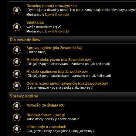
Dowolne tematy o wszystkim
(Dyskusja na dowolny temat. Nie poruszamy tutaj problemów dotyczącyc
Moderator:
Dawid Głowacki
Spotkania
czyli - umawiamy się ;-)
Moderator:
Dawid Głowacki
Dla zawodników
Sprawy ogólne (dla Zawodników)
(Różne takie)
Modele elektryczne (dla Zawodników)
(Dla jeżdżących elektrykami - zarówno on- jak i off-road)
Modele spalinowe (dla Zawodników)
(Dla jeżdżących spaliniakami - zarówno on- jak i off-road)
Ocena rozegranych zawodów (dla Zawodników)
(Jak w temacie - ocena całokształtu imprezy)
Sprawy ogólne
Nowości ze świata RC
Budowa forum - uwagi
Jakie działy należy jeszcze dodać?
Informacje o zawodach
(Co, gdzie i kiedy czyli gdzie i kiedy jeździmy)