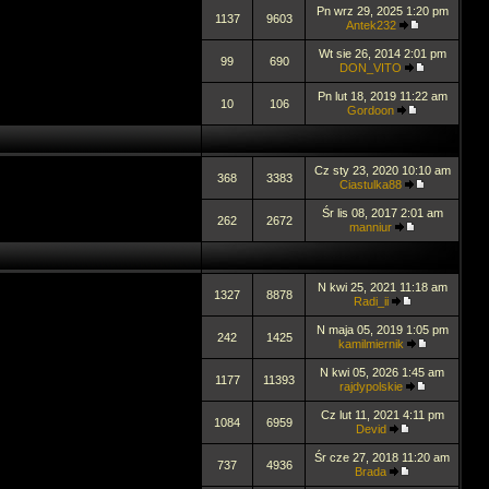
Pn wrz 29, 2025 1:20 pm
1137
9603
Antek232
Wt sie 26, 2014 2:01 pm
99
690
DON_VITO
Pn lut 18, 2019 11:22 am
10
106
Gordoon
Cz sty 23, 2020 10:10 am
368
3383
Ciastulka88
Śr lis 08, 2017 2:01 am
262
2672
manniur
N kwi 25, 2021 11:18 am
1327
8878
Radi_ii
N maja 05, 2019 1:05 pm
242
1425
kamilmiernik
N kwi 05, 2026 1:45 am
1177
11393
rajdypolskie
Cz lut 11, 2021 4:11 pm
1084
6959
Devid
Śr cze 27, 2018 11:20 am
737
4936
Brada