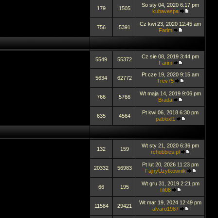
So sty 04, 2020 6:17 pm
179
1505
kubavespa
Cz kwi 23, 2020 12:45 am
756
5391
Farim
Cz sie 08, 2019 3:44 pm
5549
55372
Farim
Pt cze 19, 2020 9:15 am
5634
62772
Trev75
Wt maja 14, 2019 9:06 pm
766
5766
Brada
Pt kwi 06, 2018 6:30 pm
635
4564
pabloxl1
Wt sty 21, 2020 6:36 pm
132
159
rchobbies.pl
Pt lut 20, 2026 11:23 pm
20332
56983
FajnyUzytkownik
Wt gru 31, 2019 2:21 pm
66
195
fifi08
Wt mar 19, 2024 12:49 pm
11584
29421
alvaro1987