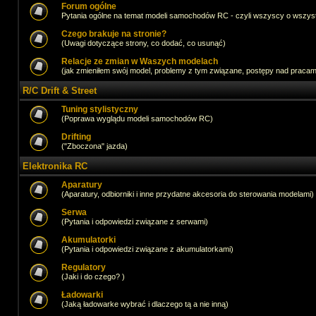
Forum ogólne
Pytania ogólne na temat modeli samochodów RC - czyli wszyscy o wszystk
Czego brakuje na stronie?
(Uwagi dotyczące strony, co dodać, co usunąć)
Relacje ze zmian w Waszych modelach
(jak zmieniłem swój model, problemy z tym związane, postępy nad pracami,
R/C Drift & Street
Tuning stylistyczny
(Poprawa wyglądu modeli samochodów RC)
Drifting
("Zboczona" jazda)
Elektronika RC
Aparatury
(Aparatury, odbiorniki i inne przydatne akcesoria do sterowania modelami)
Serwa
(Pytania i odpowiedzi związane z serwami)
Akumulatorki
(Pytania i odpowiedzi związane z akumulatorkami)
Regulatory
(Jaki i do czego? )
Ładowarki
(Jaką ładowarke wybrać i dlaczego tą a nie inną)