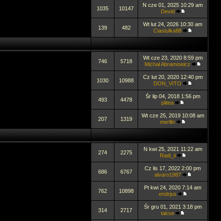
N cze 01, 2025 10:29 am
1035
10147
Devid
Wt lut 24, 2026 10:30 am
139
482
Ciastulka88
Wt cze 23, 2020 8:59 pm
746
5718
Michał Abramowicz
Cz lut 20, 2020 12:40 pm
1030
10988
DON_VITO
Śr lip 04, 2018 1:56 pm
493
4478
plitea
Wt cze 25, 2019 10:08 am
207
1319
merllin
N kwi 25, 2021 11:22 am
274
2275
Radi_ii
Cz lis 17, 2022 2:00 pm
686
6767
alvaro1987
Pt kwi 24, 2020 7:14 am
762
10898
endrjus
Śr gru 01, 2021 3:18 pm
314
2717
takse