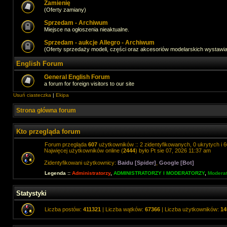
Zamienię
(Oferty zamiany)
Sprzedam - Archiwum
Miejsce na ogłoszenia nieaktualne.
Sprzedam - aukcje Allegro - Archiwum
(Oferty sprzedaży modeli, części oraz akcesoriów modelarskich wystawi
English Forum
General English Forum
a forum for foreign visitors to our site
Usuń ciasteczka
|
Ekipa
Strona główna forum
Kto przegląda forum
Forum przegląda
607
użytkowników :: 2 zidentyfikowanych, 0 ukrytych i 6
Najwięcej użytkowników online (
2444
) było Pt sie 07, 2026 11:37 am
Zidentyfikowani użytkownicy:
Baidu [Spider]
,
Google [Bot]
Legenda ::
Administratorzy
,
ADMINISTRATORZY I MODERATORZY
,
Moderat
Statystyki
Liczba postów:
411321
| Liczba wątków:
67366
| Liczba użytkowników:
14