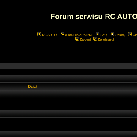
Forum serwisu RC AUT
RC AUTO
e-mail do ADMINA
FAQ
Szukaj
Uż
Zaloguj
Zarejestruj
Dział