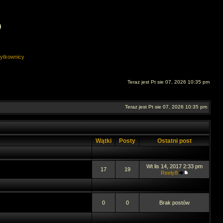
O
ytkownicy
Teraz jest Pt sie 07, 2026 10:35 pm
Teraz jest Pt sie 07, 2026 10:35 pm
Wątki
Posty
Ostatni post
Wt lis 14, 2017 2:33 pm
17
19
Reely8
0
0
Brak postów