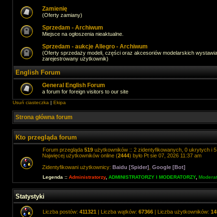
Zamienię
(Oferty zamiany)
Sprzedam - Archiwum
Miejsce na ogłoszenia nieaktualne.
Sprzedam - aukcje Allegro - Archiwum
(Oferty sprzedaży modeli, części oraz akcesoriów modelarskich wystawi
zarejestrowany użytkownik)
English Forum
General English Forum
a forum for foreign visitors to our site
Usuń ciasteczka
|
Ekipa
Strona główna forum
Kto przegląda forum
Forum przegląda
519
użytkowników :: 2 zidentyfikowanych, 0 ukrytych i 5
Najwięcej użytkowników online (
2444
) było Pt sie 07, 2026 11:37 am
Zidentyfikowani użytkownicy:
Baidu [Spider]
,
Google [Bot]
Legenda ::
Administratorzy
,
ADMINISTRATORZY I MODERATORZY
,
Moderat
Statystyki
Liczba postów:
411321
| Liczba wątków:
67366
| Liczba użytkowników:
14