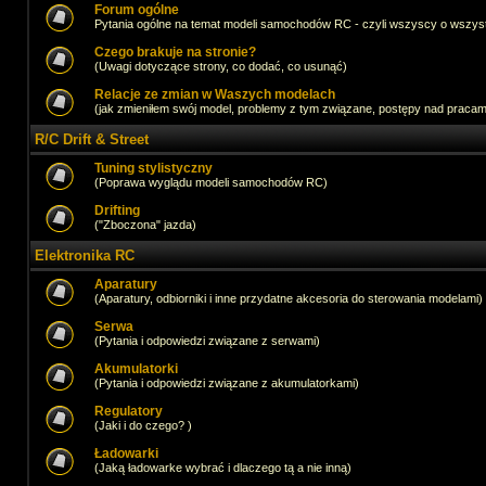
Forum ogólne
Pytania ogólne na temat modeli samochodów RC - czyli wszyscy o wszystk
Czego brakuje na stronie?
(Uwagi dotyczące strony, co dodać, co usunąć)
Relacje ze zmian w Waszych modelach
(jak zmieniłem swój model, problemy z tym związane, postępy nad pracami,
R/C Drift & Street
Tuning stylistyczny
(Poprawa wyglądu modeli samochodów RC)
Drifting
("Zboczona" jazda)
Elektronika RC
Aparatury
(Aparatury, odbiorniki i inne przydatne akcesoria do sterowania modelami)
Serwa
(Pytania i odpowiedzi związane z serwami)
Akumulatorki
(Pytania i odpowiedzi związane z akumulatorkami)
Regulatory
(Jaki i do czego? )
Ładowarki
(Jaką ładowarke wybrać i dlaczego tą a nie inną)