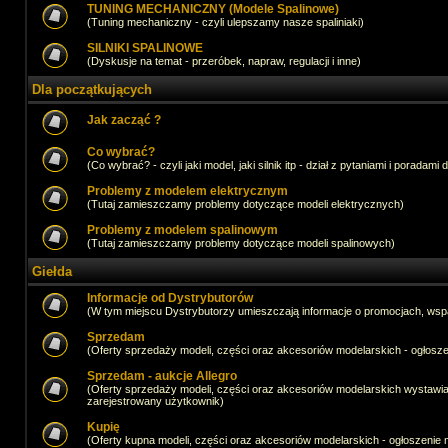
TUNING MECHANICZNY (Modele Spalinowe)
(Tuning mechaniczny - czyli ulepszamy nasze spaliniaki)
SILNIKI SPALINOWE
(Dyskusje na temat - przeróbek, napraw, regulacji i inne)
Dla początkujących
Jak zacząć ?
Co wybrać?
(Co wybrać? - czyli jaki model, jaki silnik itp - dział z pytaniami i poradami 
Problemy z modelem elektrycznym
(Tutaj zamieszczamy problemy dotyczące modeli elektrycznych)
Problemy z modelem spalinowym
(Tutaj zamieszczamy problemy dotyczące modeli spalinowych)
Giełda
Informacje od Dystrybutorów
(W tym miejscu Dystrybutorzy umieszczają informacje o promocjach, wsp
Sprzedam
(Oferty sprzedaży modeli, części oraz akcesoriów modelarskich - ogło
Sprzedam - aukcje Allegro
(Oferty sprzedaży modeli, części oraz akcesoriów modelarskich wystawi
zarejestrowany użytkownik)
Kupię
(Oferty kupna modeli, części oraz akcesoriów modelarskich - ogłoszeni