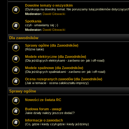
Dowolne tematy o wszystkim
(Dyskusja na dowolny temat. Nie poruszamy tutaj problemów dotyczącyc
Moderator:
Dawid Głowacki
Spotkania
czyli - umawiamy się ;-)
Moderator:
Dawid Głowacki
Dla zawodników
Sprawy ogólne (dla Zawodników)
(Różne takie)
Modele elektryczne (dla Zawodników)
(Dla jeżdżących elektrykami - zarówno on- jak i off-road)
Modele spalinowe (dla Zawodników)
(Dla jeżdżących spaliniakami - zarówno on- jak i off-road)
Ocena rozegranych zawodów (dla Zawodników)
(Jak w temacie - ocena całokształtu imprezy)
Sprawy ogólne
Nowości ze świata RC
Budowa forum - uwagi
Jakie działy należy jeszcze dodać?
Informacje o zawodach
(Co, gdzie i kiedy czyli gdzie i kiedy jeździmy)