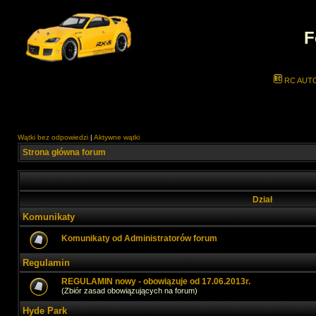
F
RC AUT
Wątki bez odpowiedzi
|
Aktywne wątki
Strona główna forum
Dział
Komunikaty
Komunikaty od Administratorów forum
Regulamin
REGULAMIN nowy - obowiązuje od 17.06.2013r.
(Zbiór zasad obowiązujących na forum)
Hyde Park