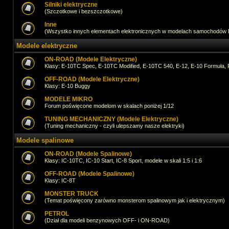
Silniki elektryczne
(Szczotkowe i bezszczotkowe)
Inne
(Wszystko innych elementach elektronicznych w modelach samochodów
Modele elektryczne
ON-ROAD (Modele Elektryczne)
Klasy: E-10TC Spec, E-10TC Modified, E-10TC 540, E-12, E-10 Formuła, 
OFF-ROAD (Modele Elektryczne)
Klasy: E-10 Buggy
MODELE MIKRO
Forum poświęcone modelom w skalach poniżej 1/12
TUNING MECHANICZNY (Modele Elektryczne)
(Tuning mechaniczny - czyli ulepszamy nasze elektryki)
Modele spalinowe
ON-ROAD (Modele Spalinowe)
Klasy: IC-10TC, IC-10 Start, IC-8 Sport, modele w skali 1:5 i 1:6
OFF-ROAD (Modele Spalinowe)
Klasy: IC-8T
MONSTER TRUCK
(Temat poświęcony zarówno monsterom spalinowym jak i elektrycznym)
PETROL
(Dział dla modeli benzynowych OFF- i ON-ROAD)