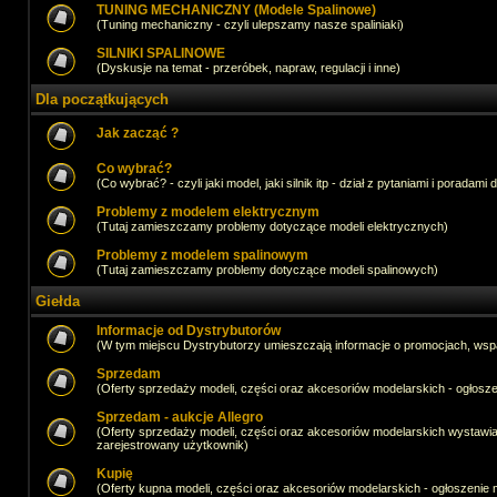
TUNING MECHANICZNY (Modele Spalinowe)
(Tuning mechaniczny - czyli ulepszamy nasze spaliniaki)
SILNIKI SPALINOWE
(Dyskusje na temat - przeróbek, napraw, regulacji i inne)
Dla początkujących
Jak zacząć ?
Co wybrać?
(Co wybrać? - czyli jaki model, jaki silnik itp - dział z pytaniami i poradami 
Problemy z modelem elektrycznym
(Tutaj zamieszczamy problemy dotyczące modeli elektrycznych)
Problemy z modelem spalinowym
(Tutaj zamieszczamy problemy dotyczące modeli spalinowych)
Giełda
Informacje od Dystrybutorów
(W tym miejscu Dystrybutorzy umieszczają informacje o promocjach, wsp
Sprzedam
(Oferty sprzedaży modeli, części oraz akcesoriów modelarskich - ogło
Sprzedam - aukcje Allegro
(Oferty sprzedaży modeli, części oraz akcesoriów modelarskich wystawi
zarejestrowany użytkownik)
Kupię
(Oferty kupna modeli, części oraz akcesoriów modelarskich - ogłoszeni