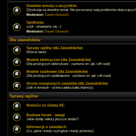
Dowolne tematy o wszystkim
(Dyskusja na dowolny temat. Nie poruszamy tutaj problemów dotyczącyc
Moderator:
Dawid Głowacki
Spotkania
czyli - umawiamy się ;-)
Moderator:
Dawid Głowacki
Dla zawodników
Sprawy ogólne (dla Zawodników)
(Różne takie)
Modele elektryczne (dla Zawodników)
(Dla jeżdżących elektrykami - zarówno on- jak i off-road)
Modele spalinowe (dla Zawodników)
(Dla jeżdżących spaliniakami - zarówno on- jak i off-road)
Ocena rozegranych zawodów (dla Zawodników)
(Jak w temacie - ocena całokształtu imprezy)
Sprawy ogólne
Nowości ze świata RC
Budowa forum - uwagi
Jakie działy należy jeszcze dodać?
Informacje o zawodach
(Co, gdzie i kiedy czyli gdzie i kiedy jeździmy)