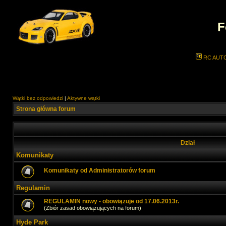
F
RC AUT
Wątki bez odpowiedzi
|
Aktywne wątki
Strona główna forum
Dział
Komunikaty
Komunikaty od Administratorów forum
Regulamin
REGULAMIN nowy - obowiązuje od 17.06.2013r.
(Zbiór zasad obowiązujących na forum)
Hyde Park