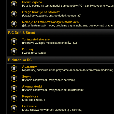
Forum ogólne
Pytania ogólne na temat modeli samochodów RC - czyli wszyscy o wszystk
Czego brakuje na stronie?
(Uwagi dotyczące strony, co dodać, co usunąć)
Relacje ze zmian w Waszych modelach
(jak zmieniłem swój model, problemy z tym związane, postępy nad pracami,
R/C Drift & Street
Tuning stylistyczny
(Poprawa wyglądu modeli samochodów RC)
Drifting
("Zboczona" jazda)
Elektronika RC
Aparatury
(Aparatury, odbiorniki i inne przydatne akcesoria do sterowania modelami)
Serwa
(Pytania i odpowiedzi związane z serwami)
Akumulatorki
(Pytania i odpowiedzi związane z akumulatorkami)
Regulatory
(Jaki i do czego? )
Ładowarki
(Jaką ładowarke wybrać i dlaczego tą a nie inną)