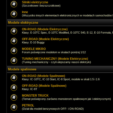
Silniki elektryczne
(Szczotkowe i bezszczotkowe)
Inne
(Wszystko innych elementach elektronicznych w modelach samochodów
Modele elektryczne
ON-ROAD (Modele Elektryczne)
Klasy: E-10TC Spec, E-10TC Modified, E-10TC 540, E-12, E-10 Formuła, 
OFF-ROAD (Modele Elektryczne)
Klasy: E-10 Buggy
MODELE MIKRO
Forum poświęcone modelom w skalach poniżej 1/12
TUNING MECHANICZNY (Modele Elektryczne)
(Tuning mechaniczny - czyli ulepszamy nasze elektryki)
Modele spalinowe
ON-ROAD (Modele Spalinowe)
Klasy: IC-10TC, IC-10 Start, IC-8 Sport, modele w skali 1:5 i 1:6
OFF-ROAD (Modele Spalinowe)
Klasy: IC-8T
MONSTER TRUCK
(Temat poświęcony zarówno monsterom spalinowym jak i elektrycznym)
PETROL
(Dział dla modeli benzynowych OFF- i ON-ROAD)