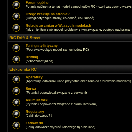
Forum ogólne
Pytania ogólne na temat modeli samochodów RC - czyli wszyscy o wszystk
Czego brakuje na stronie?
(Uwagi dotyczące strony, co dodać, co usunąć)
Relacje ze zmian w Waszych modelach
(jak zmieniłem swój model, problemy z tym związane, postępy nad pracami,
R/C Drift & Street
Tuning stylistyczny
(Poprawa wyglądu modeli samochodów RC)
Drifting
("Zboczona" jazda)
Elektronika RC
Aparatury
(Aparatury, odbiorniki i inne przydatne akcesoria do sterowania modelami)
Serwa
(Pytania i odpowiedzi związane z serwami)
Akumulatorki
(Pytania i odpowiedzi związane z akumulatorkami)
Regulatory
(Jaki i do czego? )
Ładowarki
(Jaką ładowarke wybrać i dlaczego tą a nie inną)