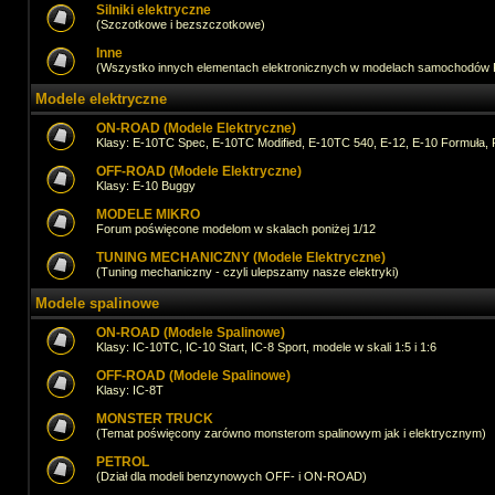
Silniki elektryczne
(Szczotkowe i bezszczotkowe)
Inne
(Wszystko innych elementach elektronicznych w modelach samochodów
Modele elektryczne
ON-ROAD (Modele Elektryczne)
Klasy: E-10TC Spec, E-10TC Modified, E-10TC 540, E-12, E-10 Formuła, 
OFF-ROAD (Modele Elektryczne)
Klasy: E-10 Buggy
MODELE MIKRO
Forum poświęcone modelom w skalach poniżej 1/12
TUNING MECHANICZNY (Modele Elektryczne)
(Tuning mechaniczny - czyli ulepszamy nasze elektryki)
Modele spalinowe
ON-ROAD (Modele Spalinowe)
Klasy: IC-10TC, IC-10 Start, IC-8 Sport, modele w skali 1:5 i 1:6
OFF-ROAD (Modele Spalinowe)
Klasy: IC-8T
MONSTER TRUCK
(Temat poświęcony zarówno monsterom spalinowym jak i elektrycznym)
PETROL
(Dział dla modeli benzynowych OFF- i ON-ROAD)