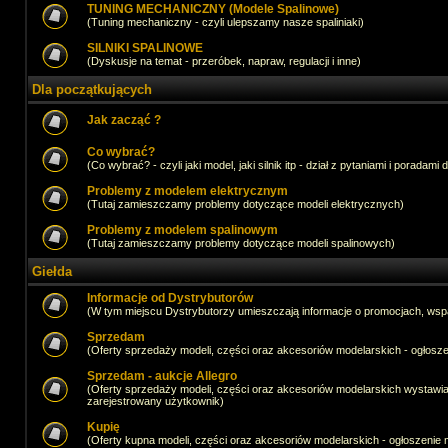
TUNING MECHANICZNY (Modele Spalinowe)
(Tuning mechaniczny - czyli ulepszamy nasze spaliniaki)
SILNIKI SPALINOWE
(Dyskusje na temat - przeróbek, napraw, regulacji i inne)
Dla początkujących
Jak zacząć ?
Co wybrać?
(Co wybrać? - czyli jaki model, jaki silnik itp - dział z pytaniami i poradami 
Problemy z modelem elektrycznym
(Tutaj zamieszczamy problemy dotyczące modeli elektrycznych)
Problemy z modelem spalinowym
(Tutaj zamieszczamy problemy dotyczące modeli spalinowych)
Giełda
Informacje od Dystrybutorów
(W tym miejscu Dystrybutorzy umieszczają informacje o promocjach, wsp
Sprzedam
(Oferty sprzedaży modeli, części oraz akcesoriów modelarskich - ogło
Sprzedam - aukcje Allegro
(Oferty sprzedaży modeli, części oraz akcesoriów modelarskich wystawi
zarejestrowany użytkownik)
Kupię
(Oferty kupna modeli, części oraz akcesoriów modelarskich - ogłoszeni