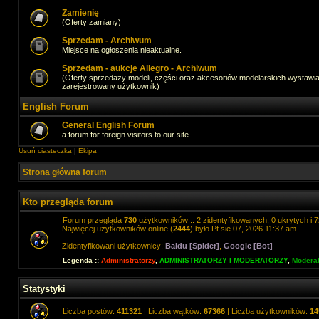
Zamienię
(Oferty zamiany)
Sprzedam - Archiwum
Miejsce na ogłoszenia nieaktualne.
Sprzedam - aukcje Allegro - Archiwum
(Oferty sprzedaży modeli, części oraz akcesoriów modelarskich wystawi
zarejestrowany użytkownik)
English Forum
General English Forum
a forum for foreign visitors to our site
Usuń ciasteczka
|
Ekipa
Strona główna forum
Kto przegląda forum
Forum przegląda
730
użytkowników :: 2 zidentyfikowanych, 0 ukrytych i 7
Najwięcej użytkowników online (
2444
) było Pt sie 07, 2026 11:37 am
Zidentyfikowani użytkownicy:
Baidu [Spider]
,
Google [Bot]
Legenda ::
Administratorzy
,
ADMINISTRATORZY I MODERATORZY
,
Moderat
Statystyki
Liczba postów:
411321
| Liczba wątków:
67366
| Liczba użytkowników:
14