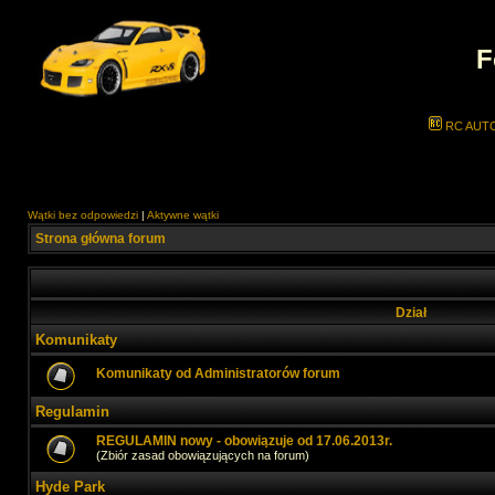
F
RC AUT
Wątki bez odpowiedzi
|
Aktywne wątki
Strona główna forum
Dział
Komunikaty
Komunikaty od Administratorów forum
Regulamin
REGULAMIN nowy - obowiązuje od 17.06.2013r.
(Zbiór zasad obowiązujących na forum)
Hyde Park