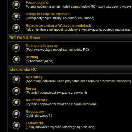
Forum ogólne
Pytania ogólne na temat modeli samochodów RC - czyli wszyscy o wszystk
Czego brakuje na stronie?
(Uwagi dotyczące strony, co dodać, co usunąć)
Relacje ze zmian w Waszych modelach
(jak zmieniłem swój model, problemy z tym związane, postępy nad pracami,
R/C Drift & Street
Tuning stylistyczny
(Poprawa wyglądu modeli samochodów RC)
Drifting
("Zboczona" jazda)
Elektronika RC
Aparatury
(Aparatury, odbiorniki i inne przydatne akcesoria do sterowania modelami)
Serwa
(Pytania i odpowiedzi związane z serwami)
Akumulatorki
(Pytania i odpowiedzi związane z akumulatorkami)
Regulatory
(Jaki i do czego? )
Ładowarki
(Jaką ładowarke wybrać i dlaczego tą a nie inną)