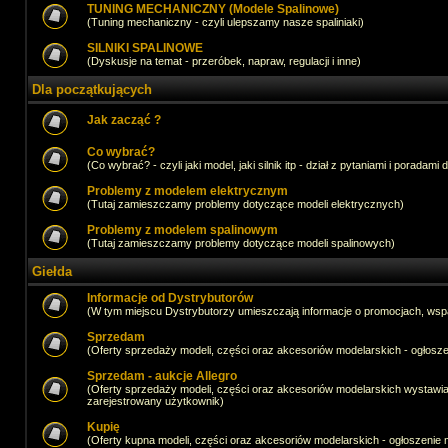
TUNING MECHANICZNY (Modele Spalinowe)
(Tuning mechaniczny - czyli ulepszamy nasze spaliniaki)
SILNIKI SPALINOWE
(Dyskusje na temat - przeróbek, napraw, regulacji i inne)
Dla początkujących
Jak zacząć ?
Co wybrać?
(Co wybrać? - czyli jaki model, jaki silnik itp - dział z pytaniami i poradami 
Problemy z modelem elektrycznym
(Tutaj zamieszczamy problemy dotyczące modeli elektrycznych)
Problemy z modelem spalinowym
(Tutaj zamieszczamy problemy dotyczące modeli spalinowych)
Giełda
Informacje od Dystrybutorów
(W tym miejscu Dystrybutorzy umieszczają informacje o promocjach, wsp
Sprzedam
(Oferty sprzedaży modeli, części oraz akcesoriów modelarskich - ogło
Sprzedam - aukcje Allegro
(Oferty sprzedaży modeli, części oraz akcesoriów modelarskich wystawi
zarejestrowany użytkownik)
Kupię
(Oferty kupna modeli, części oraz akcesoriów modelarskich - ogłoszeni