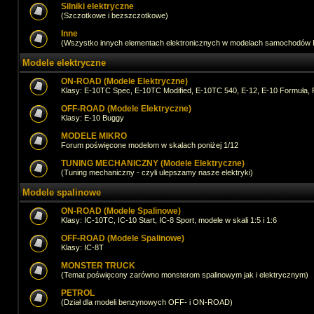
Silniki elektryczne
(Szczotkowe i bezszczotkowe)
Inne
(Wszystko innych elementach elektronicznych w modelach samochodów
Modele elektryczne
ON-ROAD (Modele Elektryczne)
Klasy: E-10TC Spec, E-10TC Modified, E-10TC 540, E-12, E-10 Formuła, 
OFF-ROAD (Modele Elektryczne)
Klasy: E-10 Buggy
MODELE MIKRO
Forum poświęcone modelom w skalach poniżej 1/12
TUNING MECHANICZNY (Modele Elektryczne)
(Tuning mechaniczny - czyli ulepszamy nasze elektryki)
Modele spalinowe
ON-ROAD (Modele Spalinowe)
Klasy: IC-10TC, IC-10 Start, IC-8 Sport, modele w skali 1:5 i 1:6
OFF-ROAD (Modele Spalinowe)
Klasy: IC-8T
MONSTER TRUCK
(Temat poświęcony zarówno monsterom spalinowym jak i elektrycznym)
PETROL
(Dział dla modeli benzynowych OFF- i ON-ROAD)