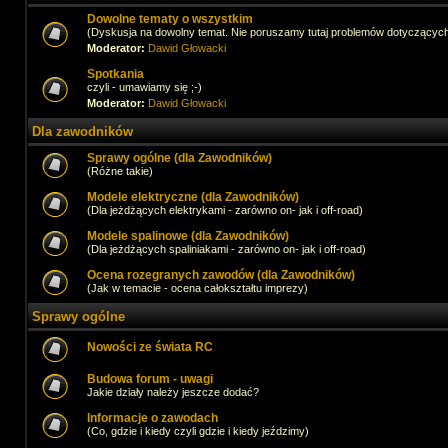
Dowolne tematy o wszystkim
(Dyskusja na dowolny temat. Nie poruszamy tutaj problemów dotyczącyc
Moderator:
Dawid Głowacki
Spotkania
czyli - umawiamy się ;-)
Moderator:
Dawid Głowacki
Dla zawodników
Sprawy ogólne (dla Zawodników)
(Różne takie)
Modele elektryczne (dla Zawodników)
(Dla jeżdżących elektrykami - zarówno on- jak i off-road)
Modele spalinowe (dla Zawodników)
(Dla jeżdżących spaliniakami - zarówno on- jak i off-road)
Ocena rozegranych zawodów (dla Zawodników)
(Jak w temacie - ocena całokształtu imprezy)
Sprawy ogólne
Nowości ze świata RC
Budowa forum - uwagi
Jakie działy należy jeszcze dodać?
Informacje o zawodach
(Co, gdzie i kiedy czyli gdzie i kiedy jeździmy)