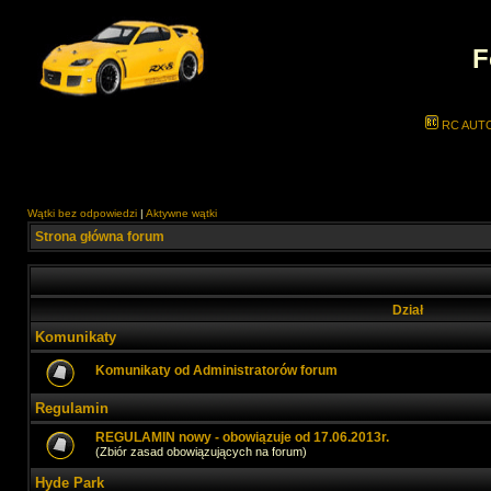
F
RC AUT
Wątki bez odpowiedzi
|
Aktywne wątki
Strona główna forum
Dział
Komunikaty
Komunikaty od Administratorów forum
Regulamin
REGULAMIN nowy - obowiązuje od 17.06.2013r.
(Zbiór zasad obowiązujących na forum)
Hyde Park