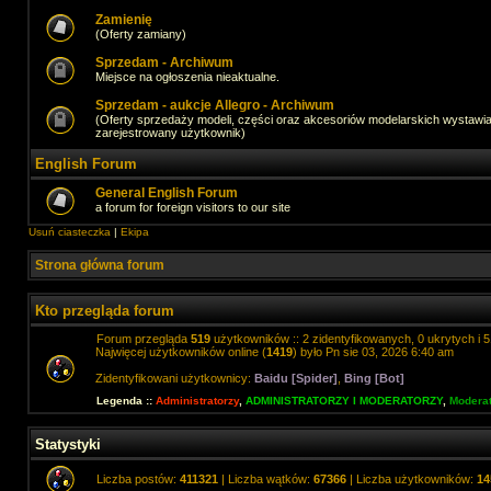
Zamienię
(Oferty zamiany)
Sprzedam - Archiwum
Miejsce na ogłoszenia nieaktualne.
Sprzedam - aukcje Allegro - Archiwum
(Oferty sprzedaży modeli, części oraz akcesoriów modelarskich wystawi
zarejestrowany użytkownik)
English Forum
General English Forum
a forum for foreign visitors to our site
Usuń ciasteczka
|
Ekipa
Strona główna forum
Kto przegląda forum
Forum przegląda
519
użytkowników :: 2 zidentyfikowanych, 0 ukrytych i 5
Najwięcej użytkowników online (
1419
) było Pn sie 03, 2026 6:40 am
Zidentyfikowani użytkownicy:
Baidu [Spider]
,
Bing [Bot]
Legenda ::
Administratorzy
,
ADMINISTRATORZY I MODERATORZY
,
Moderat
Statystyki
Liczba postów:
411321
| Liczba wątków:
67366
| Liczba użytkowników:
14