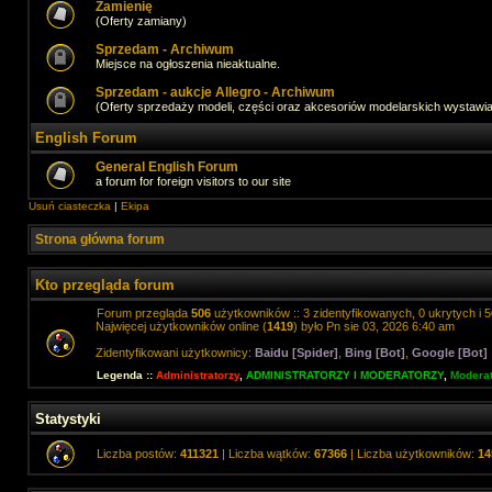
Zamienię
(Oferty zamiany)
Sprzedam - Archiwum
Miejsce na ogłoszenia nieaktualne.
Sprzedam - aukcje Allegro - Archiwum
(Oferty sprzedaży modeli, części oraz akcesoriów modelarskich wystawi
English Forum
General English Forum
a forum for foreign visitors to our site
Usuń ciasteczka
|
Ekipa
Strona główna forum
Kto przegląda forum
Forum przegląda
506
użytkowników :: 3 zidentyfikowanych, 0 ukrytych i 5
Najwięcej użytkowników online (
1419
) było Pn sie 03, 2026 6:40 am
Zidentyfikowani użytkownicy:
Baidu [Spider]
,
Bing [Bot]
,
Google [Bot]
Legenda ::
Administratorzy
,
ADMINISTRATORZY I MODERATORZY
,
Moderat
Statystyki
Liczba postów:
411321
| Liczba wątków:
67366
| Liczba użytkowników:
14