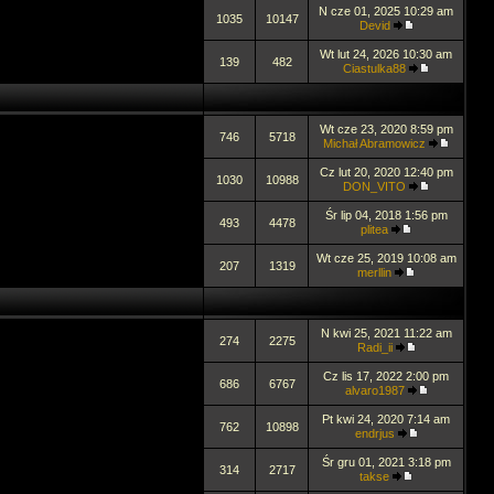
N cze 01, 2025 10:29 am
1035
10147
Devid
Wt lut 24, 2026 10:30 am
139
482
Ciastulka88
Wt cze 23, 2020 8:59 pm
746
5718
Michał Abramowicz
Cz lut 20, 2020 12:40 pm
1030
10988
DON_VITO
Śr lip 04, 2018 1:56 pm
493
4478
plitea
Wt cze 25, 2019 10:08 am
207
1319
merllin
N kwi 25, 2021 11:22 am
274
2275
Radi_ii
Cz lis 17, 2022 2:00 pm
686
6767
alvaro1987
Pt kwi 24, 2020 7:14 am
762
10898
endrjus
Śr gru 01, 2021 3:18 pm
314
2717
takse