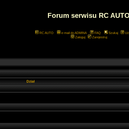
Forum serwisu RC AUT
RC AUTO
e-mail do ADMINA
FAQ
Szukaj
Uż
Zaloguj
Zarejestruj
Dział