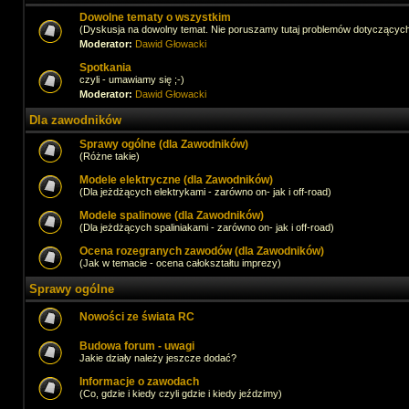
Dowolne tematy o wszystkim
(Dyskusja na dowolny temat. Nie poruszamy tutaj problemów dotyczącyc
Moderator:
Dawid Głowacki
Spotkania
czyli - umawiamy się ;-)
Moderator:
Dawid Głowacki
Dla zawodników
Sprawy ogólne (dla Zawodników)
(Różne takie)
Modele elektryczne (dla Zawodników)
(Dla jeżdżących elektrykami - zarówno on- jak i off-road)
Modele spalinowe (dla Zawodników)
(Dla jeżdżących spaliniakami - zarówno on- jak i off-road)
Ocena rozegranych zawodów (dla Zawodników)
(Jak w temacie - ocena całokształtu imprezy)
Sprawy ogólne
Nowości ze świata RC
Budowa forum - uwagi
Jakie działy należy jeszcze dodać?
Informacje o zawodach
(Co, gdzie i kiedy czyli gdzie i kiedy jeździmy)