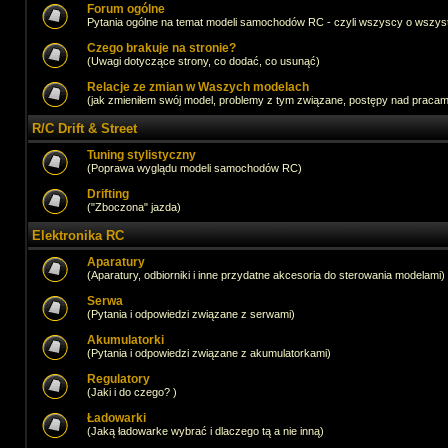
Forum ogólne
Pytania ogólne na temat modeli samochodów RC - czyli wszyscy o wszystk
Czego brakuje na stronie?
(Uwagi dotyczące strony, co dodać, co usunąć)
Relacje ze zmian w Waszych modelach
(jak zmieniłem swój model, problemy z tym związane, postępy nad pracami,
R/C Drift & Street
Tuning stylistyczny
(Poprawa wyglądu modeli samochodów RC)
Drifting
("Zboczona" jazda)
Elektronika RC
Aparatury
(Aparatury, odbiorniki i inne przydatne akcesoria do sterowania modelami)
Serwa
(Pytania i odpowiedzi związane z serwami)
Akumulatorki
(Pytania i odpowiedzi związane z akumulatorkami)
Regulatory
(Jaki i do czego? )
Ładowarki
(Jaką ładowarke wybrać i dlaczego tą a nie inną)