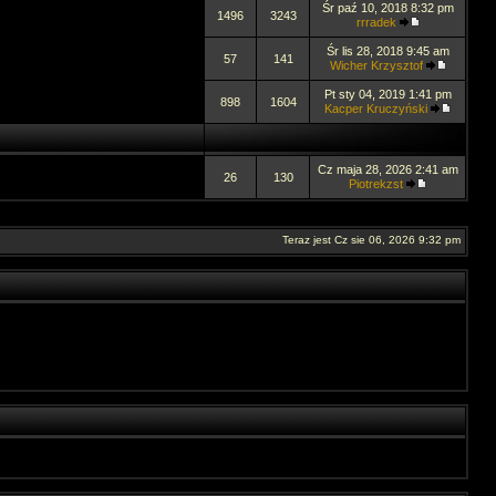
Śr paź 10, 2018 8:32 pm
1496
3243
rrradek
Śr lis 28, 2018 9:45 am
57
141
Wicher Krzysztof
Pt sty 04, 2019 1:41 pm
898
1604
Kacper Kruczyński
Cz maja 28, 2026 2:41 am
26
130
Piotrekzst
Teraz jest Cz sie 06, 2026 9:32 pm