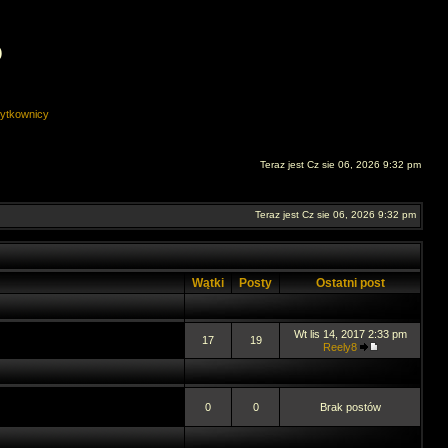
O
ytkownicy
Teraz jest Cz sie 06, 2026 9:32 pm
Teraz jest Cz sie 06, 2026 9:32 pm
Wątki
Posty
Ostatni post
Wt lis 14, 2017 2:33 pm
17
19
Reely8
0
0
Brak postów