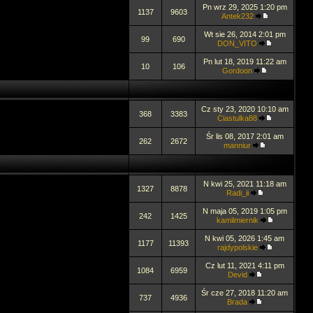
Pn wrz 29, 2025 1:20 pm
1137
9603
Antek232
Wt sie 26, 2014 2:01 pm
99
690
DON_VITO
Pn lut 18, 2019 11:22 am
10
106
Gordoon
Cz sty 23, 2020 10:10 am
368
3383
Ciastulka88
Śr lis 08, 2017 2:01 am
262
2672
manniur
N kwi 25, 2021 11:18 am
1327
8878
Radi_ii
N maja 05, 2019 1:05 pm
242
1425
kamilmiernik
N kwi 05, 2026 1:45 am
1177
11393
rajdypolskie
Cz lut 11, 2021 4:11 pm
1084
6959
Devid
Śr cze 27, 2018 11:20 am
737
4936
Brada