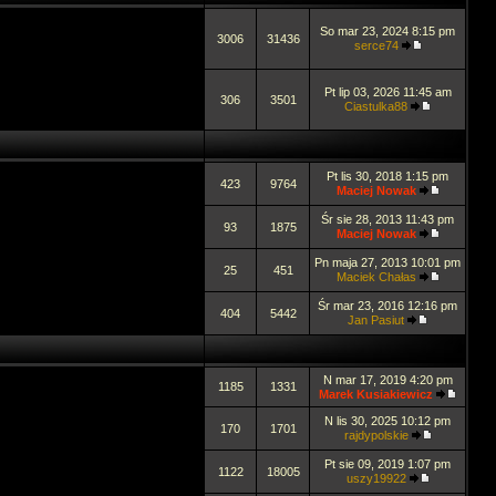
So mar 23, 2024 8:15 pm
3006
31436
serce74
Pt lip 03, 2026 11:45 am
306
3501
Ciastulka88
Pt lis 30, 2018 1:15 pm
423
9764
Maciej Nowak
Śr sie 28, 2013 11:43 pm
93
1875
Maciej Nowak
Pn maja 27, 2013 10:01 pm
25
451
Maciek Chałas
Śr mar 23, 2016 12:16 pm
404
5442
Jan Pasiut
N mar 17, 2019 4:20 pm
1185
1331
Marek Kusiakiewicz
N lis 30, 2025 10:12 pm
170
1701
rajdypolskie
Pt sie 09, 2019 1:07 pm
1122
18005
uszy19922