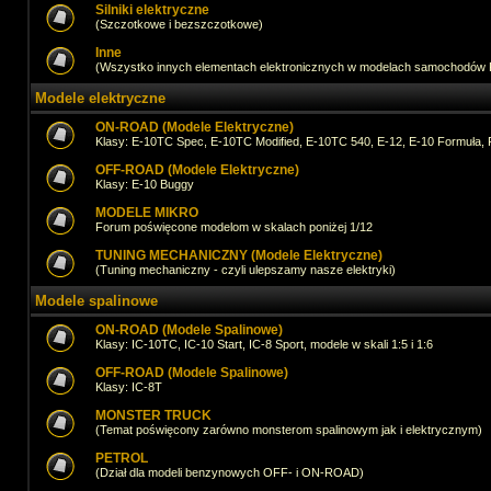
Silniki elektryczne
(Szczotkowe i bezszczotkowe)
Inne
(Wszystko innych elementach elektronicznych w modelach samochodów
Modele elektryczne
ON-ROAD (Modele Elektryczne)
Klasy: E-10TC Spec, E-10TC Modified, E-10TC 540, E-12, E-10 Formuła, 
OFF-ROAD (Modele Elektryczne)
Klasy: E-10 Buggy
MODELE MIKRO
Forum poświęcone modelom w skalach poniżej 1/12
TUNING MECHANICZNY (Modele Elektryczne)
(Tuning mechaniczny - czyli ulepszamy nasze elektryki)
Modele spalinowe
ON-ROAD (Modele Spalinowe)
Klasy: IC-10TC, IC-10 Start, IC-8 Sport, modele w skali 1:5 i 1:6
OFF-ROAD (Modele Spalinowe)
Klasy: IC-8T
MONSTER TRUCK
(Temat poświęcony zarówno monsterom spalinowym jak i elektrycznym)
PETROL
(Dział dla modeli benzynowych OFF- i ON-ROAD)