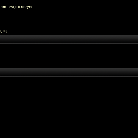
im, a więc o niczym :)
 itd)