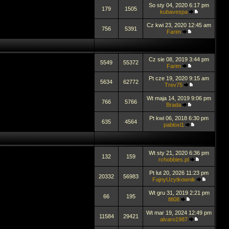
So sty 04, 2020 6:17 pm
179
1505
kubavespa
Cz kwi 23, 2020 12:45 am
756
5391
Farim
Cz sie 08, 2019 3:44 pm
5549
55372
Farim
Pt cze 19, 2020 9:15 am
5634
62772
Trev75
Wt maja 14, 2019 9:06 pm
766
5766
Brada
Pt kwi 06, 2018 6:30 pm
635
4564
pabloxl1
Wt sty 21, 2020 6:36 pm
132
159
rchobbies.pl
Pt lut 20, 2026 11:23 pm
20332
56983
FajnyUzytkownik
Wt gru 31, 2019 2:21 pm
66
195
fifi08
Wt mar 19, 2024 12:49 pm
11584
29421
alvaro1987