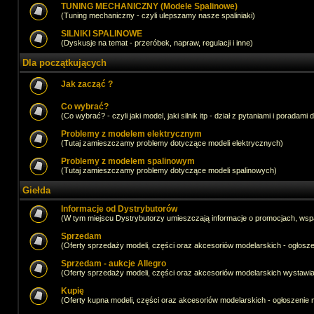
TUNING MECHANICZNY (Modele Spalinowe)
(Tuning mechaniczny - czyli ulepszamy nasze spaliniaki)
SILNIKI SPALINOWE
(Dyskusje na temat - przeróbek, napraw, regulacji i inne)
Dla początkujących
Jak zacząć ?
Co wybrać?
(Co wybrać? - czyli jaki model, jaki silnik itp - dział z pytaniami i poradami 
Problemy z modelem elektrycznym
(Tutaj zamieszczamy problemy dotyczące modeli elektrycznych)
Problemy z modelem spalinowym
(Tutaj zamieszczamy problemy dotyczące modeli spalinowych)
Giełda
Informacje od Dystrybutorów
(W tym miejscu Dystrybutorzy umieszczają informacje o promocjach, wsp
Sprzedam
(Oferty sprzedaży modeli, części oraz akcesoriów modelarskich - ogło
Sprzedam - aukcje Allegro
(Oferty sprzedaży modeli, części oraz akcesoriów modelarskich wystawi
Kupię
(Oferty kupna modeli, części oraz akcesoriów modelarskich - ogłoszeni