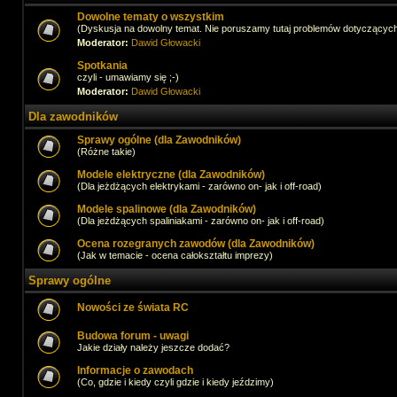
Dowolne tematy o wszystkim
(Dyskusja na dowolny temat. Nie poruszamy tutaj problemów dotyczącyc
Moderator:
Dawid Głowacki
Spotkania
czyli - umawiamy się ;-)
Moderator:
Dawid Głowacki
Dla zawodników
Sprawy ogólne (dla Zawodników)
(Różne takie)
Modele elektryczne (dla Zawodników)
(Dla jeżdżących elektrykami - zarówno on- jak i off-road)
Modele spalinowe (dla Zawodników)
(Dla jeżdżących spaliniakami - zarówno on- jak i off-road)
Ocena rozegranych zawodów (dla Zawodników)
(Jak w temacie - ocena całokształtu imprezy)
Sprawy ogólne
Nowości ze świata RC
Budowa forum - uwagi
Jakie działy należy jeszcze dodać?
Informacje o zawodach
(Co, gdzie i kiedy czyli gdzie i kiedy jeździmy)