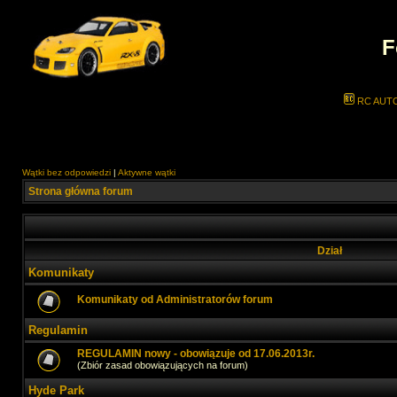
F
RC AUT
Wątki bez odpowiedzi
|
Aktywne wątki
Strona główna forum
Dział
Komunikaty
Komunikaty od Administratorów forum
Regulamin
REGULAMIN nowy - obowiązuje od 17.06.2013r.
(Zbiór zasad obowiązujących na forum)
Hyde Park