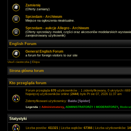
Zamienię
(Oferty zamiany)
Sprzedam - Archiwum
Miejsce na ogłoszenia nieaktualne.
Sprzedam - aukcje Allegro - Archiwum
(Oferty sprzedaży modeli, części oraz akcesoriów modelarskich wystawi
zarejestrowany użytkownik)
English Forum
General English Forum
a forum for foreign visitors to our site
Usuń ciasteczka
|
Ekipa
Strona główna forum
Kto przegląda forum
Forum przegląda
670
użytkowników :: 1 zidentyfikowany, 0 ukrytych i 669 
Najwięcej użytkowników online (
2444
) było Pt sie 07, 2026 11:37 am
Zidentyfikowani użytkownicy:
Baidu [Spider]
Legenda ::
Administratorzy
,
ADMINISTRATORZY I MODERATORZY
,
Moderat
Statystyki
Liczba postów:
411321
| Liczba wątków:
67366
| Liczba użytkowników:
14