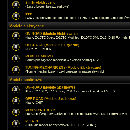
Silniki elektryczne
(Szczotkowe i bezszczotkowe)
Inne
(Wszystko innych elementach elektronicznych w modelach samochodów
Modele elektryczne
ON-ROAD (Modele Elektryczne)
Klasy: E-10TC Spec, E-10TC Modified, E-10TC 540, E-12, E-10 Formuła, 
OFF-ROAD (Modele Elektryczne)
Klasy: E-10 Buggy
MODELE MIKRO
Forum poświęcone modelom w skalach poniżej 1/12
TUNING MECHANICZNY (Modele Elektryczne)
(Tuning mechaniczny - czyli ulepszamy nasze elektryki)
Modele spalinowe
ON-ROAD (Modele Spalinowe)
Klasy: IC-10TC, IC-10 Start, IC-8 Sport, modele w skali 1:5 i 1:6
OFF-ROAD (Modele Spalinowe)
Klasy: IC-8T
MONSTER TRUCK
(Temat poświęcony zarówno monsterom spalinowym jak i elektrycznym)
PETROL
(Dział dla modeli benzynowych OFF- i ON-ROAD)