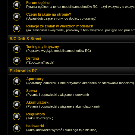
Forum ogólne
Pytania ogólne na temat modeli samochodów RC - czyli wszyscy o wszystk
Czego brakuje na stronie?
(Uwagi dotyczące strony, co dodać, co usunąć)
Relacje ze zmian w Waszych modelach
(jak zmieniłem swój model, problemy z tym związane, postępy nad pracami,
R/C Drift & Street
Tuning stylistyczny
(Poprawa wyglądu modeli samochodów RC)
Drifting
("Zboczona" jazda)
Elektronika RC
Aparatury
(Aparatury, odbiorniki i inne przydatne akcesoria do sterowania modelami)
Serwa
(Pytania i odpowiedzi związane z serwami)
Akumulatorki
(Pytania i odpowiedzi związane z akumulatorkami)
Regulatory
(Jaki i do czego? )
Ładowarki
(Jaką ładowarke wybrać i dlaczego tą a nie inną)