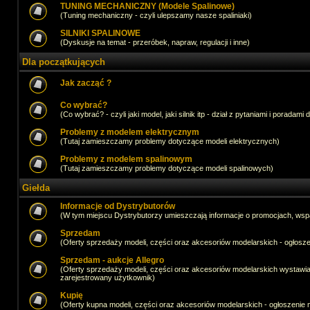
TUNING MECHANICZNY (Modele Spalinowe)
(Tuning mechaniczny - czyli ulepszamy nasze spaliniaki)
SILNIKI SPALINOWE
(Dyskusje na temat - przeróbek, napraw, regulacji i inne)
Dla początkujących
Jak zacząć ?
Co wybrać?
(Co wybrać? - czyli jaki model, jaki silnik itp - dział z pytaniami i poradami 
Problemy z modelem elektrycznym
(Tutaj zamieszczamy problemy dotyczące modeli elektrycznych)
Problemy z modelem spalinowym
(Tutaj zamieszczamy problemy dotyczące modeli spalinowych)
Giełda
Informacje od Dystrybutorów
(W tym miejscu Dystrybutorzy umieszczają informacje o promocjach, wsp
Sprzedam
(Oferty sprzedaży modeli, części oraz akcesoriów modelarskich - ogło
Sprzedam - aukcje Allegro
(Oferty sprzedaży modeli, części oraz akcesoriów modelarskich wystawi
zarejestrowany użytkownik)
Kupię
(Oferty kupna modeli, części oraz akcesoriów modelarskich - ogłoszeni