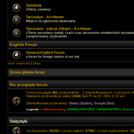
Zamienię
(Oferty zamiany)
Sprzedam - Archiwum
Miejsce na ogłoszenia nieaktualne.
Sprzedam - aukcje Allegro - Archiwum
(Oferty sprzedaży modeli, części oraz akcesoriów modelarskich wystawi
zarejestrowany użytkownik)
English Forum
General English Forum
a forum for foreign visitors to our site
Usuń ciasteczka
|
Ekipa
Strona główna forum
Kto przegląda forum
Forum przegląda
462
użytkowników :: 2 zidentyfikowanych, 0 ukrytych i 4
Najwięcej użytkowników online (
2444
) było Pt sie 07, 2026 11:37 am
Zidentyfikowani użytkownicy:
Baidu [Spider]
,
Google [Bot]
Legenda ::
Administratorzy
,
ADMINISTRATORZY I MODERATORZY
,
Moderat
Statystyki
Liczba postów:
411321
| Liczba wątków:
67366
| Liczba użytkowników:
14