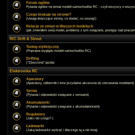
Forum ogólne
Pytania ogólne na temat modeli samochodów RC - czyli wszyscy o wszystk
Czego brakuje na stronie?
(Uwagi dotyczące strony, co dodać, co usunąć)
Relacje ze zmian w Waszych modelach
(jak zmieniłem swój model, problemy z tym związane, postępy nad pracami,
R/C Drift & Street
Tuning stylistyczny
(Poprawa wyglądu modeli samochodów RC)
Drifting
("Zboczona" jazda)
Elektronika RC
Aparatury
(Aparatury, odbiorniki i inne przydatne akcesoria do sterowania modelami)
Serwa
(Pytania i odpowiedzi związane z serwami)
Akumulatorki
(Pytania i odpowiedzi związane z akumulatorkami)
Regulatory
(Jaki i do czego? )
Ładowarki
(Jaką ładowarke wybrać i dlaczego tą a nie inną)