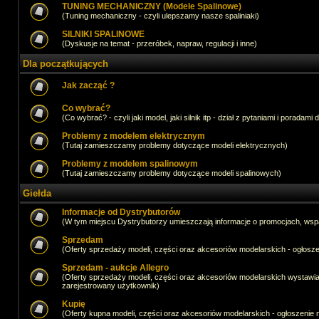
TUNING MECHANICZNY (Modele Spalinowe)
(Tuning mechaniczny - czyli ulepszamy nasze spaliniaki)
SILNIKI SPALINOWE
(Dyskusje na temat - przeróbek, napraw, regulacji i inne)
Dla początkujących
Jak zacząć ?
Co wybrać?
(Co wybrać? - czyli jaki model, jaki silnik itp - dział z pytaniami i poradami 
Problemy z modelem elektrycznym
(Tutaj zamieszczamy problemy dotyczące modeli elektrycznych)
Problemy z modelem spalinowym
(Tutaj zamieszczamy problemy dotyczące modeli spalinowych)
Giełda
Informacje od Dystrybutorów
(W tym miejscu Dystrybutorzy umieszczają informacje o promocjach, wsp
Sprzedam
(Oferty sprzedaży modeli, części oraz akcesoriów modelarskich - ogło
Sprzedam - aukcje Allegro
(Oferty sprzedaży modeli, części oraz akcesoriów modelarskich wystawi
zarejestrowany użytkownik)
Kupię
(Oferty kupna modeli, części oraz akcesoriów modelarskich - ogłoszeni