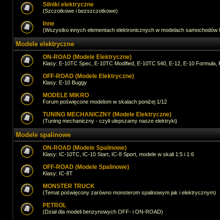
Silniki elektryczne
(Szczotkowe i bezszczotkowe)
Inne
(Wszystko innych elementach elektronicznych w modelach samochodów
Modele elektryczne
ON-ROAD (Modele Elektryczne)
Klasy: E-10TC Spec, E-10TC Modified, E-10TC 540, E-12, E-10 Formuła, 
OFF-ROAD (Modele Elektryczne)
Klasy: E-10 Buggy
MODELE MIKRO
Forum poświęcone modelom w skalach poniżej 1/12
TUNING MECHANICZNY (Modele Elektryczne)
(Tuning mechaniczny - czyli ulepszamy nasze elektryki)
Modele spalinowe
ON-ROAD (Modele Spalinowe)
Klasy: IC-10TC, IC-10 Start, IC-8 Sport, modele w skali 1:5 i 1:6
OFF-ROAD (Modele Spalinowe)
Klasy: IC-8T
MONSTER TRUCK
(Temat poświęcony zarówno monsterom spalinowym jak i elektrycznym)
PETROL
(Dział dla modeli benzynowych OFF- i ON-ROAD)