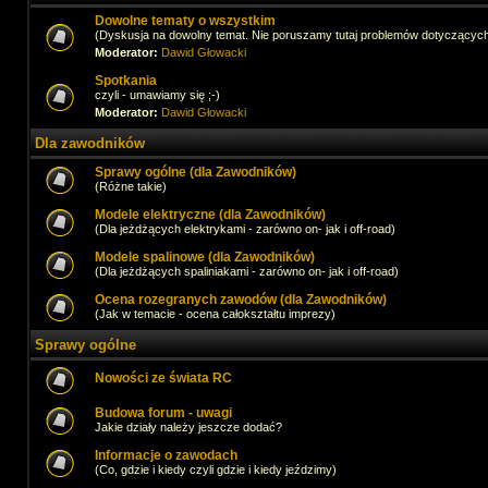
Dowolne tematy o wszystkim
(Dyskusja na dowolny temat. Nie poruszamy tutaj problemów dotyczącyc
Moderator:
Dawid Głowacki
Spotkania
czyli - umawiamy się ;-)
Moderator:
Dawid Głowacki
Dla zawodników
Sprawy ogólne (dla Zawodników)
(Różne takie)
Modele elektryczne (dla Zawodników)
(Dla jeżdżących elektrykami - zarówno on- jak i off-road)
Modele spalinowe (dla Zawodników)
(Dla jeżdżących spaliniakami - zarówno on- jak i off-road)
Ocena rozegranych zawodów (dla Zawodników)
(Jak w temacie - ocena całokształtu imprezy)
Sprawy ogólne
Nowości ze świata RC
Budowa forum - uwagi
Jakie działy należy jeszcze dodać?
Informacje o zawodach
(Co, gdzie i kiedy czyli gdzie i kiedy jeździmy)