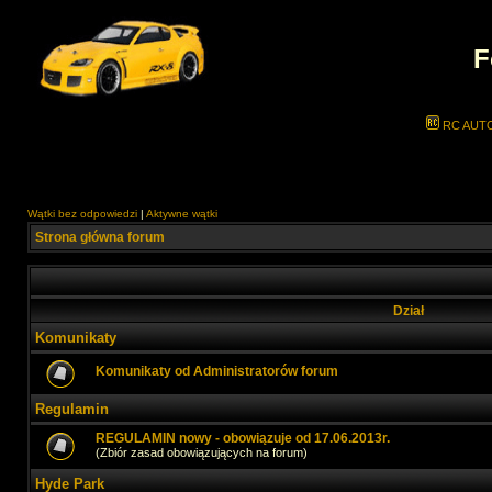
F
RC AUT
Wątki bez odpowiedzi
|
Aktywne wątki
Strona główna forum
Dział
Komunikaty
Komunikaty od Administratorów forum
Regulamin
REGULAMIN nowy - obowiązuje od 17.06.2013r.
(Zbiór zasad obowiązujących na forum)
Hyde Park