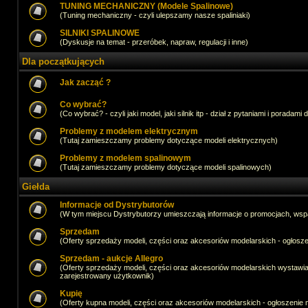
TUNING MECHANICZNY (Modele Spalinowe)
(Tuning mechaniczny - czyli ulepszamy nasze spaliniaki)
SILNIKI SPALINOWE
(Dyskusje na temat - przeróbek, napraw, regulacji i inne)
Dla początkujących
Jak zacząć ?
Co wybrać?
(Co wybrać? - czyli jaki model, jaki silnik itp - dział z pytaniami i poradami 
Problemy z modelem elektrycznym
(Tutaj zamieszczamy problemy dotyczące modeli elektrycznych)
Problemy z modelem spalinowym
(Tutaj zamieszczamy problemy dotyczące modeli spalinowych)
Giełda
Informacje od Dystrybutorów
(W tym miejscu Dystrybutorzy umieszczają informacje o promocjach, wsp
Sprzedam
(Oferty sprzedaży modeli, części oraz akcesoriów modelarskich - ogło
Sprzedam - aukcje Allegro
(Oferty sprzedaży modeli, części oraz akcesoriów modelarskich wystawi
zarejestrowany użytkownik)
Kupię
(Oferty kupna modeli, części oraz akcesoriów modelarskich - ogłoszeni