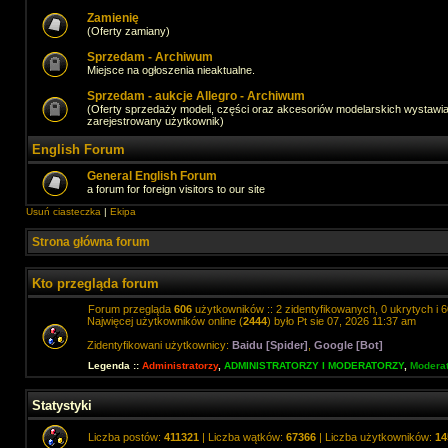
Zamienię
(Oferty zamiany)
Sprzedam - Archiwum
Miejsce na ogłoszenia nieaktualne.
Sprzedam - aukcje Allegro - Archiwum
(Oferty sprzedaży modeli, części oraz akcesoriów modelarskich wystawi
zarejestrowany użytkownik)
English Forum
General English Forum
a forum for foreign visitors to our site
Usuń ciasteczka
|
Ekipa
Strona główna forum
Kto przegląda forum
Forum przegląda
606
użytkowników :: 2 zidentyfikowanych, 0 ukrytych i 6
Najwięcej użytkowników online (
2444
) było Pt sie 07, 2026 11:37 am
Zidentyfikowani użytkownicy:
Baidu [Spider]
,
Google [Bot]
Legenda ::
Administratorzy
,
ADMINISTRATORZY I MODERATORZY
,
Moderat
Statystyki
Liczba postów:
411321
| Liczba wątków:
67366
| Liczba użytkowników:
14