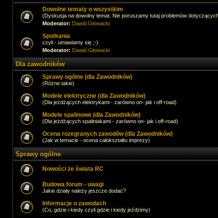
Dowolne tematy o wszystkim
(Dyskusja na dowolny temat. Nie poruszamy tutaj problemów dotyczącyc
Moderator:
Dawid Głowacki
Spotkania
czyli - umawiamy się ;-)
Moderator:
Dawid Głowacki
Dla zawodników
Sprawy ogólne (dla Zawodników)
(Różne takie)
Modele elektryczne (dla Zawodników)
(Dla jeżdżących elektrykami - zarówno on- jak i off-road)
Modele spalinowe (dla Zawodników)
(Dla jeżdżących spaliniakami - zarówno on- jak i off-road)
Ocena rozegranych zawodów (dla Zawodników)
(Jak w temacie - ocena całokształtu imprezy)
Sprawy ogólne
Nowości ze świata RC
Budowa forum - uwagi
Jakie działy należy jeszcze dodać?
Informacje o zawodach
(Co, gdzie i kiedy czyli gdzie i kiedy jeździmy)