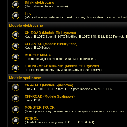
Silniki elektryczne
(Szczotkowe i bezszczotkowe)
Inne
(Wszystko innych elementach elektronicznych w modelach samochodów
Modele elektryczne
ON-ROAD (Modele Elektryczne)
Klasy: E-10TC Spec, E-10TC Modified, E-10TC 540, E-12, E-10 Formuła, 
OFF-ROAD (Modele Elektryczne)
Klasy: E-10 Buggy
MODELE MIKRO
Forum poświęcone modelom w skalach poniżej 1/12
TUNING MECHANICZNY (Modele Elektryczne)
(Tuning mechaniczny - czyli ulepszamy nasze elektryki)
Modele spalinowe
ON-ROAD (Modele Spalinowe)
Klasy: IC-10TC, IC-10 Start, IC-8 Sport, modele w skali 1:5 i 1:6
OFF-ROAD (Modele Spalinowe)
Klasy: IC-8T
MONSTER TRUCK
(Temat poświęcony zarówno monsterom spalinowym jak i elektrycznym)
PETROL
(Dział dla modeli benzynowych OFF- i ON-ROAD)