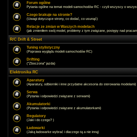
Forum ogólne
Pytania ogólne na temat modeli samochodów RC - czyli wszyscy o wszystk
Czego brakuje na stronie?
(Uwagi dotyczące strony, co dodać, co usunąć)
Relacje ze zmian w Waszych modelach
(jak zmieniłem swój model, problemy z tym związane, postępy nad pracami,
R/C Drift & Street
Tuning stylistyczny
(Poprawa wyglądu modeli samochodów RC)
Drifting
("Zboczona" jazda)
Elektronika RC
Aparatury
(Aparatury, odbiorniki i inne przydatne akcesoria do sterowania modelami)
Serwa
(Pytania i odpowiedzi związane z serwami)
Akumulatorki
(Pytania i odpowiedzi związane z akumulatorkami)
Regulatory
(Jaki i do czego? )
Ładowarki
(Jaką ładowarke wybrać i dlaczego tą a nie inną)