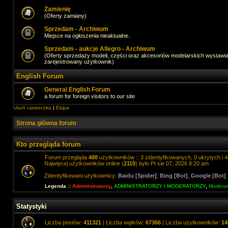
Zamienię
(Oferty zamiany)
Sprzedam - Archiwum
Miejsce na ogłoszenia nieaktualne.
Sprzedam - aukcje Allegro - Archiwum
(Oferty sprzedaży modeli, części oraz akcesoriów modelarskich wystawi
zarejestrowany użytkownik)
English Forum
General English Forum
a forum for foreign visitors to our site
Usuń ciasteczka
|
Ekipa
Strona główna forum
Kto przegląda forum
Forum przegląda
488
użytkowników :: 3 zidentyfikowanych, 0 ukrytych i 4
Najwięcej użytkowników online (
2110
) było Pt sie 07, 2026 8:20 am
Zidentyfikowani użytkownicy:
Baidu [Spider]
,
Bing [Bot]
,
Google [Bot]
Legenda ::
Administratorzy
,
ADMINISTRATORZY I MODERATORZY
,
Moderat
Statystyki
Liczba postów:
411321
| Liczba wątków:
67366
| Liczba użytkowników:
14