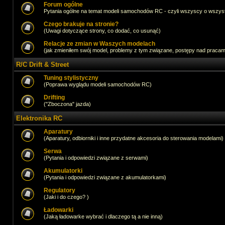
Forum ogólne
Pytania ogólne na temat modeli samochodów RC - czyli wszyscy o wszystk
Czego brakuje na stronie?
(Uwagi dotyczące strony, co dodać, co usunąć)
Relacje ze zmian w Waszych modelach
(jak zmieniłem swój model, problemy z tym związane, postępy nad pracami,
R/C Drift & Street
Tuning stylistyczny
(Poprawa wyglądu modeli samochodów RC)
Drifting
("Zboczona" jazda)
Elektronika RC
Aparatury
(Aparatury, odbiorniki i inne przydatne akcesoria do sterowania modelami)
Serwa
(Pytania i odpowiedzi związane z serwami)
Akumulatorki
(Pytania i odpowiedzi związane z akumulatorkami)
Regulatory
(Jaki i do czego? )
Ładowarki
(Jaką ładowarke wybrać i dlaczego tą a nie inną)