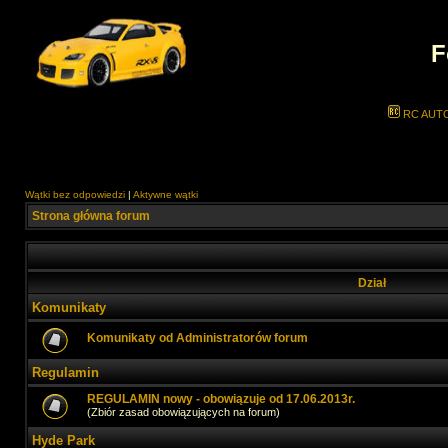
F
RC AUT
Wątki bez odpowiedzi
|
Aktywne wątki
Strona główna forum
Dział
Komunikaty
Komunikaty od Administratorów forum
Regulamin
REGULAMIN nowy - obowiązuje od 17.06.2013r.
(Zbiór zasad obowiązujących na forum)
Hyde Park