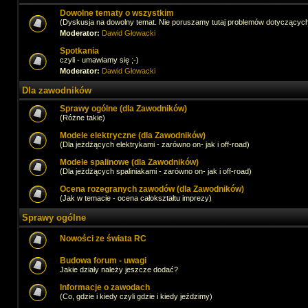
Dowolne tematy o wszystkim
(Dyskusja na dowolny temat. Nie poruszamy tutaj problemów dotyczącyc
Moderator:
Dawid Głowacki
Spotkania
czyli - umawiamy się ;-)
Moderator:
Dawid Głowacki
Dla zawodników
Sprawy ogólne (dla Zawodników)
(Różne takie)
Modele elektryczne (dla Zawodników)
(Dla jeżdżących elektrykami - zarówno on- jak i off-road)
Modele spalinowe (dla Zawodników)
(Dla jeżdżących spaliniakami - zarówno on- jak i off-road)
Ocena rozegranych zawodów (dla Zawodników)
(Jak w temacie - ocena całokształtu imprezy)
Sprawy ogólne
Nowości ze świata RC
Budowa forum - uwagi
Jakie działy należy jeszcze dodać?
Informacje o zawodach
(Co, gdzie i kiedy czyli gdzie i kiedy jeździmy)