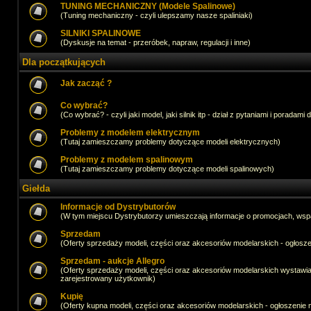
TUNING MECHANICZNY (Modele Spalinowe)
(Tuning mechaniczny - czyli ulepszamy nasze spaliniaki)
SILNIKI SPALINOWE
(Dyskusje na temat - przeróbek, napraw, regulacji i inne)
Dla początkujących
Jak zacząć ?
Co wybrać?
(Co wybrać? - czyli jaki model, jaki silnik itp - dział z pytaniami i poradami 
Problemy z modelem elektrycznym
(Tutaj zamieszczamy problemy dotyczące modeli elektrycznych)
Problemy z modelem spalinowym
(Tutaj zamieszczamy problemy dotyczące modeli spalinowych)
Giełda
Informacje od Dystrybutorów
(W tym miejscu Dystrybutorzy umieszczają informacje o promocjach, wsp
Sprzedam
(Oferty sprzedaży modeli, części oraz akcesoriów modelarskich - ogło
Sprzedam - aukcje Allegro
(Oferty sprzedaży modeli, części oraz akcesoriów modelarskich wystawi
zarejestrowany użytkownik)
Kupię
(Oferty kupna modeli, części oraz akcesoriów modelarskich - ogłoszeni