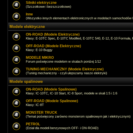
Silniki elektryczne
(Szczotkowe i bezszczotkowe)
Inne
(Wszystko innych elementach elektronicznych w modelach samochodów
Modele elektryczne
ON-ROAD (Modele Elektryczne)
Klasy: E-10TC Spec, E-10TC Modified, E-10TC 540, E-12, E-10 Formuła, 
OFF-ROAD (Modele Elektryczne)
Klasy: E-10 Buggy
MODELE MIKRO
Forum poświęcone modelom w skalach poniżej 1/12
TUNING MECHANICZNY (Modele Elektryczne)
(Tuning mechaniczny - czyli ulepszamy nasze elektryki)
Modele spalinowe
ON-ROAD (Modele Spalinowe)
Klasy: IC-10TC, IC-10 Start, IC-8 Sport, modele w skali 1:5 i 1:6
OFF-ROAD (Modele Spalinowe)
Klasy: IC-8T
MONSTER TRUCK
(Temat poświęcony zarówno monsterom spalinowym jak i elektrycznym)
PETROL
(Dział dla modeli benzynowych OFF- i ON-ROAD)