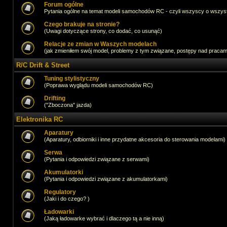
Forum ogólne
Pytania ogólne na temat modeli samochodów RC - czyli wszyscy o wszystk
Czego brakuje na stronie?
(Uwagi dotyczące strony, co dodać, co usunąć)
Relacje ze zmian w Waszych modelach
(jak zmieniłem swój model, problemy z tym związane, postępy nad pracami,
R/C Drift & Street
Tuning stylistyczny
(Poprawa wyglądu modeli samochodów RC)
Drifting
("Zboczona" jazda)
Elektronika RC
Aparatury
(Aparatury, odbiorniki i inne przydatne akcesoria do sterowania modelami)
Serwa
(Pytania i odpowiedzi związane z serwami)
Akumulatorki
(Pytania i odpowiedzi związane z akumulatorkami)
Regulatory
(Jaki i do czego? )
Ładowarki
(Jaką ładowarke wybrać i dlaczego tą a nie inną)