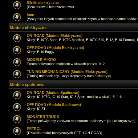
Silniki elektryczne
(Szczotkowe i bezszczotkowe)
Inne
(Wszystko innych elementach elektronicznych w modelach samochodów
Modele elektryczne
ON-ROAD (Modele Elektryczne)
Klasy: E-10TC Spec, E-10TC Modified, E-10TC 540, E-12, E-10 Formuła, 
OFF-ROAD (Modele Elektryczne)
Klasy: E-10 Buggy
MODELE MIKRO
Forum poświęcone modelom w skalach poniżej 1/12
TUNING MECHANICZNY (Modele Elektryczne)
(Tuning mechaniczny - czyli ulepszamy nasze elektryki)
Modele spalinowe
ON-ROAD (Modele Spalinowe)
Klasy: IC-10TC, IC-10 Start, IC-8 Sport, modele w skali 1:5 i 1:6
OFF-ROAD (Modele Spalinowe)
Klasy: IC-8T
MONSTER TRUCK
(Temat poświęcony zarówno monsterom spalinowym jak i elektrycznym)
PETROL
(Dział dla modeli benzynowych OFF- i ON-ROAD)