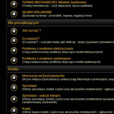
TUNING MECHANICZNY (Modele Spalinowe)
(Tuning mechaniczny - czyli ulepszamy nasze spaliniaki)
SILNIKI SPALINOWE
(Dyskusje na temat - przeróbek, napraw, regulacji i inne)
Dla początkujących
Jak zacząć ?
Co wybrać?
(Co wybrać? - czyli jaki model, jaki silnik itp - dział z pytaniami i poradami 
Problemy z modelem elektrycznym
(Tutaj zamieszczamy problemy dotyczące modeli elektrycznych)
Problemy z modelem spalinowym
(Tutaj zamieszczamy problemy dotyczące modeli spalinowych)
Giełda
Informacje od Dystrybutorów
(W tym miejscu Dystrybutorzy umieszczają informacje o promocjach, wsp
Sprzedam
(Oferty sprzedaży modeli, części oraz akcesoriów modelarskich - ogło
Sprzedam - aukcje Allegro
(Oferty sprzedaży modeli, części oraz akcesoriów modelarskich wystawi
zarejestrowany użytkownik)
Kupię
(Oferty kupna modeli, części oraz akcesoriów modelarskich - ogłoszeni