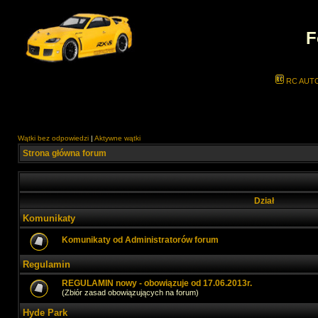
F
RC AUT
Wątki bez odpowiedzi
|
Aktywne wątki
Strona główna forum
Dział
Komunikaty
Komunikaty od Administratorów forum
Regulamin
REGULAMIN nowy - obowiązuje od 17.06.2013r.
(Zbiór zasad obowiązujących na forum)
Hyde Park