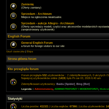
Zamienię
(Oferty zamiany)
Sprzedam - Archiwum
Miejsce na ogłoszenia nieaktualne.
Sprzedam - aukcje Allegro - Archiwum
(Oferty sprzedaży modeli, części oraz akcesoriów modelarskich wystawi
zarejestrowany użytkownik)
English Forum
General English Forum
a forum for foreign visitors to our site
Usuń ciasteczka
|
Ekipa
Strona główna forum
Kto przegląda forum
Forum przegląda
532
użytkowników :: 2 zidentyfikowanych, 0 ukrytych i 5
Najwięcej użytkowników online (
1419
) było Pn sie 03, 2026 6:40 am
Zidentyfikowani użytkownicy:
Baidu [Spider]
,
Bing [Bot]
Legenda ::
Administratorzy
,
ADMINISTRATORZY I MODERATORZY
,
Moderat
Statystyki
Liczba postów:
411321
| Liczba wątków:
67366
| Liczba użytkowników:
14