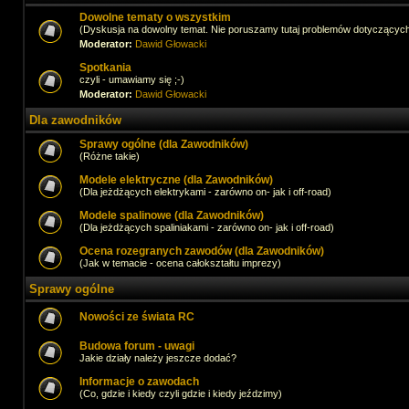
Dowolne tematy o wszystkim
(Dyskusja na dowolny temat. Nie poruszamy tutaj problemów dotyczącyc
Moderator:
Dawid Głowacki
Spotkania
czyli - umawiamy się ;-)
Moderator:
Dawid Głowacki
Dla zawodników
Sprawy ogólne (dla Zawodników)
(Różne takie)
Modele elektryczne (dla Zawodników)
(Dla jeżdżących elektrykami - zarówno on- jak i off-road)
Modele spalinowe (dla Zawodników)
(Dla jeżdżących spaliniakami - zarówno on- jak i off-road)
Ocena rozegranych zawodów (dla Zawodników)
(Jak w temacie - ocena całokształtu imprezy)
Sprawy ogólne
Nowości ze świata RC
Budowa forum - uwagi
Jakie działy należy jeszcze dodać?
Informacje o zawodach
(Co, gdzie i kiedy czyli gdzie i kiedy jeździmy)