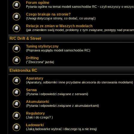
Forum ogólne
Pytania ogólne na temat modeli samochodów RC - czyli wszyscy o wszystk
Czego brakuje na stronie?
(Uwagi dotyczące strony, co dodać, co usunąć)
Relacje ze zmian w Waszych modelach
(jak zmieniłem swój model, problemy z tym związane, postępy nad pracami,
R/C Drift & Street
Tuning stylistyczny
(Poprawa wyglądu modeli samochodów RC)
Drifting
("Zboczona" jazda)
Elektronika RC
Aparatury
(Aparatury, odbiorniki i inne przydatne akcesoria do sterowania modelami)
Serwa
(Pytania i odpowiedzi związane z serwami)
Akumulatorki
(Pytania i odpowiedzi związane z akumulatorkami)
Regulatory
(Jaki i do czego? )
Ładowarki
(Jaką ładowarke wybrać i dlaczego tą a nie inną)