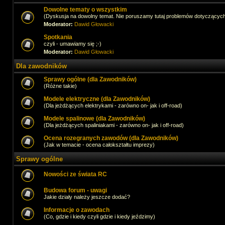
Dowolne tematy o wszystkim
(Dyskusja na dowolny temat. Nie poruszamy tutaj problemów dotyczącyc
Moderator:
Dawid Głowacki
Spotkania
czyli - umawiamy się ;-)
Moderator:
Dawid Głowacki
Dla zawodników
Sprawy ogólne (dla Zawodników)
(Różne takie)
Modele elektryczne (dla Zawodników)
(Dla jeżdżących elektrykami - zarówno on- jak i off-road)
Modele spalinowe (dla Zawodników)
(Dla jeżdżących spaliniakami - zarówno on- jak i off-road)
Ocena rozegranych zawodów (dla Zawodników)
(Jak w temacie - ocena całokształtu imprezy)
Sprawy ogólne
Nowości ze świata RC
Budowa forum - uwagi
Jakie działy należy jeszcze dodać?
Informacje o zawodach
(Co, gdzie i kiedy czyli gdzie i kiedy jeździmy)