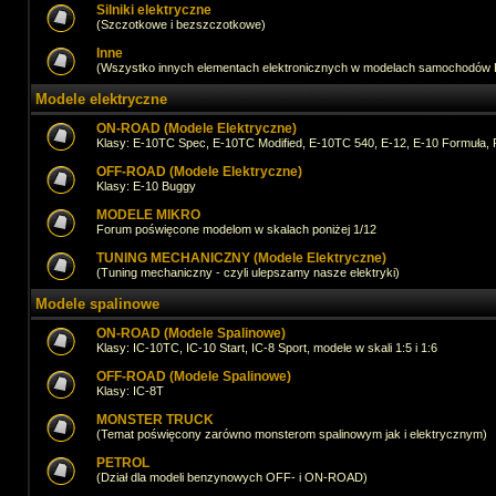
Silniki elektryczne
(Szczotkowe i bezszczotkowe)
Inne
(Wszystko innych elementach elektronicznych w modelach samochodów
Modele elektryczne
ON-ROAD (Modele Elektryczne)
Klasy: E-10TC Spec, E-10TC Modified, E-10TC 540, E-12, E-10 Formuła, 
OFF-ROAD (Modele Elektryczne)
Klasy: E-10 Buggy
MODELE MIKRO
Forum poświęcone modelom w skalach poniżej 1/12
TUNING MECHANICZNY (Modele Elektryczne)
(Tuning mechaniczny - czyli ulepszamy nasze elektryki)
Modele spalinowe
ON-ROAD (Modele Spalinowe)
Klasy: IC-10TC, IC-10 Start, IC-8 Sport, modele w skali 1:5 i 1:6
OFF-ROAD (Modele Spalinowe)
Klasy: IC-8T
MONSTER TRUCK
(Temat poświęcony zarówno monsterom spalinowym jak i elektrycznym)
PETROL
(Dział dla modeli benzynowych OFF- i ON-ROAD)