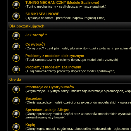
TUNING MECHANICZNY (Modele Spalinowe)
(Tuning mechaniczny - czyli ulepszamy nasze spaliniaki)
SILNIKI SPALINOWE
(Dyskusje na temat - przeróbek, napraw, regulacji i inne)
Dla początkujących
Jak zacząć ?
Co wybrać?
(Co wybrać? - czyli jaki model, jaki silnik itp - dział z pytaniami i poradami 
Problemy z modelem elektrycznym
(Tutaj zamieszczamy problemy dotyczące modeli elektrycznych)
Problemy z modelem spalinowym
(Tutaj zamieszczamy problemy dotyczące modeli spalinowych)
Giełda
Informacje od Dystrybutorów
(W tym miejscu Dystrybutorzy umieszczają informacje o promocjach, wsp
Sprzedam
(Oferty sprzedaży modeli, części oraz akcesoriów modelarskich - ogło
Sprzedam - aukcje Allegro
(Oferty sprzedaży modeli, części oraz akcesoriów modelarskich wystawi
zarejestrowany użytkownik)
Kupię
(Oferty kupna modeli, części oraz akcesoriów modelarskich - ogłoszeni