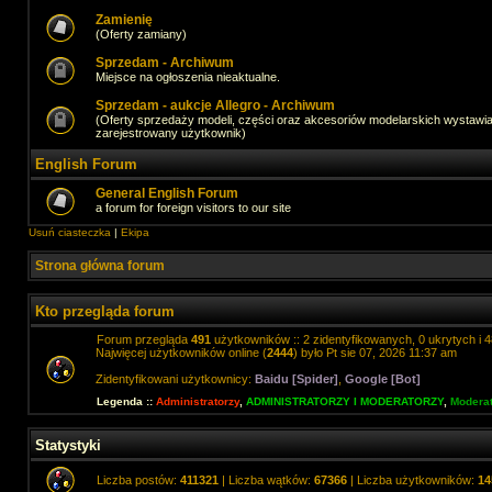
Zamienię
(Oferty zamiany)
Sprzedam - Archiwum
Miejsce na ogłoszenia nieaktualne.
Sprzedam - aukcje Allegro - Archiwum
(Oferty sprzedaży modeli, części oraz akcesoriów modelarskich wystawi
zarejestrowany użytkownik)
English Forum
General English Forum
a forum for foreign visitors to our site
Usuń ciasteczka
|
Ekipa
Strona główna forum
Kto przegląda forum
Forum przegląda
491
użytkowników :: 2 zidentyfikowanych, 0 ukrytych i 4
Najwięcej użytkowników online (
2444
) było Pt sie 07, 2026 11:37 am
Zidentyfikowani użytkownicy:
Baidu [Spider]
,
Google [Bot]
Legenda ::
Administratorzy
,
ADMINISTRATORZY I MODERATORZY
,
Moderat
Statystyki
Liczba postów:
411321
| Liczba wątków:
67366
| Liczba użytkowników:
14