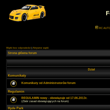
F
RC AUT
Wątki bez odpowiedzi
|
Aktywne wątki
Strona główna forum
Dział
Komunikaty
Komunikaty od Administratorów forum
Regulamin
REGULAMIN nowy - obowiązuje od 17.06.2013r.
(Zbiór zasad obowiązujących na forum)
Hyde Park