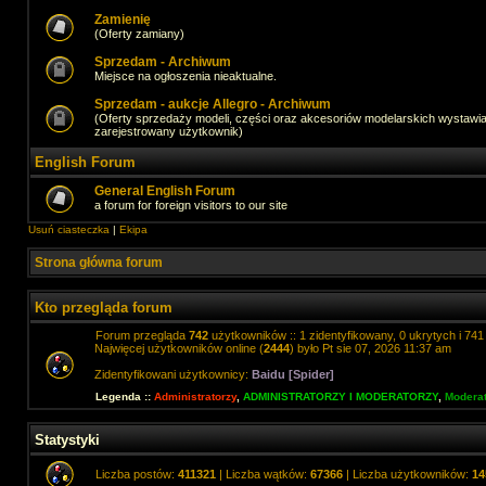
Zamienię
(Oferty zamiany)
Sprzedam - Archiwum
Miejsce na ogłoszenia nieaktualne.
Sprzedam - aukcje Allegro - Archiwum
(Oferty sprzedaży modeli, części oraz akcesoriów modelarskich wystawi
zarejestrowany użytkownik)
English Forum
General English Forum
a forum for foreign visitors to our site
Usuń ciasteczka
|
Ekipa
Strona główna forum
Kto przegląda forum
Forum przegląda
742
użytkowników :: 1 zidentyfikowany, 0 ukrytych i 741 
Najwięcej użytkowników online (
2444
) było Pt sie 07, 2026 11:37 am
Zidentyfikowani użytkownicy:
Baidu [Spider]
Legenda ::
Administratorzy
,
ADMINISTRATORZY I MODERATORZY
,
Moderat
Statystyki
Liczba postów:
411321
| Liczba wątków:
67366
| Liczba użytkowników:
14