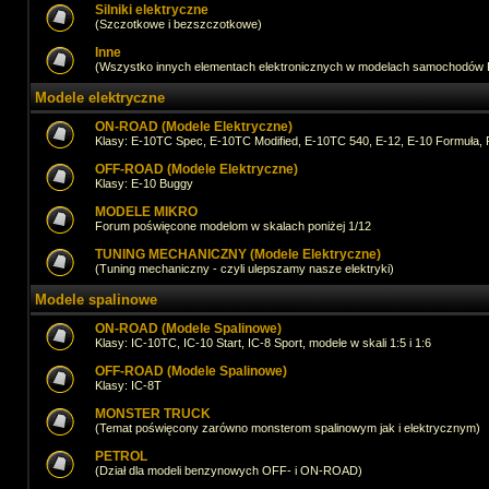
Silniki elektryczne
(Szczotkowe i bezszczotkowe)
Inne
(Wszystko innych elementach elektronicznych w modelach samochodów
Modele elektryczne
ON-ROAD (Modele Elektryczne)
Klasy: E-10TC Spec, E-10TC Modified, E-10TC 540, E-12, E-10 Formuła, 
OFF-ROAD (Modele Elektryczne)
Klasy: E-10 Buggy
MODELE MIKRO
Forum poświęcone modelom w skalach poniżej 1/12
TUNING MECHANICZNY (Modele Elektryczne)
(Tuning mechaniczny - czyli ulepszamy nasze elektryki)
Modele spalinowe
ON-ROAD (Modele Spalinowe)
Klasy: IC-10TC, IC-10 Start, IC-8 Sport, modele w skali 1:5 i 1:6
OFF-ROAD (Modele Spalinowe)
Klasy: IC-8T
MONSTER TRUCK
(Temat poświęcony zarówno monsterom spalinowym jak i elektrycznym)
PETROL
(Dział dla modeli benzynowych OFF- i ON-ROAD)