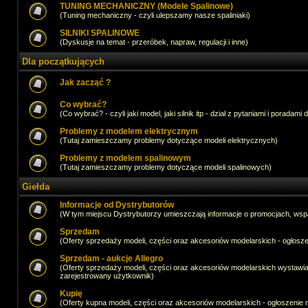
TUNING MECHANICZNY (Modele Spalinowe)
(Tuning mechaniczny - czyli ulepszamy nasze spaliniaki)
SILNIKI SPALINOWE
(Dyskusje na temat - przeróbek, napraw, regulacji i inne)
Dla początkujących
Jak zacząć ?
Co wybrać?
(Co wybrać? - czyli jaki model, jaki silnik itp - dział z pytaniami i poradami 
Problemy z modelem elektrycznym
(Tutaj zamieszczamy problemy dotyczące modeli elektrycznych)
Problemy z modelem spalinowym
(Tutaj zamieszczamy problemy dotyczące modeli spalinowych)
Giełda
Informacje od Dystrybutorów
(W tym miejscu Dystrybutorzy umieszczają informacje o promocjach, wsp
Sprzedam
(Oferty sprzedaży modeli, części oraz akcesoriów modelarskich - ogło
Sprzedam - aukcje Allegro
(Oferty sprzedaży modeli, części oraz akcesoriów modelarskich wystawi
zarejestrowany użytkownik)
Kupię
(Oferty kupna modeli, części oraz akcesoriów modelarskich - ogłoszeni