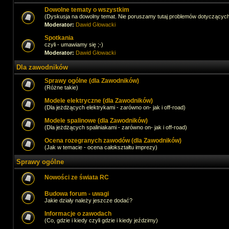
Dowolne tematy o wszystkim
(Dyskusja na dowolny temat. Nie poruszamy tutaj problemów dotyczącyc
Moderator:
Dawid Głowacki
Spotkania
czyli - umawiamy się ;-)
Moderator:
Dawid Głowacki
Dla zawodników
Sprawy ogólne (dla Zawodników)
(Różne takie)
Modele elektryczne (dla Zawodników)
(Dla jeżdżących elektrykami - zarówno on- jak i off-road)
Modele spalinowe (dla Zawodników)
(Dla jeżdżących spaliniakami - zarówno on- jak i off-road)
Ocena rozegranych zawodów (dla Zawodników)
(Jak w temacie - ocena całokształtu imprezy)
Sprawy ogólne
Nowości ze świata RC
Budowa forum - uwagi
Jakie działy należy jeszcze dodać?
Informacje o zawodach
(Co, gdzie i kiedy czyli gdzie i kiedy jeździmy)