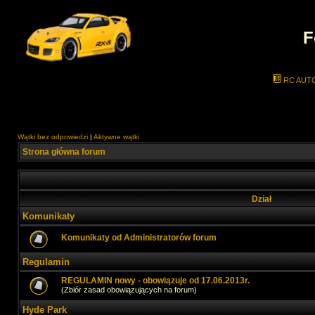
F
RC AUT
Wątki bez odpowiedzi
|
Aktywne wątki
Strona główna forum
Dział
Komunikaty
Komunikaty od Administratorów forum
Regulamin
REGULAMIN nowy - obowiązuje od 17.06.2013r.
(Zbiór zasad obowiązujących na forum)
Hyde Park