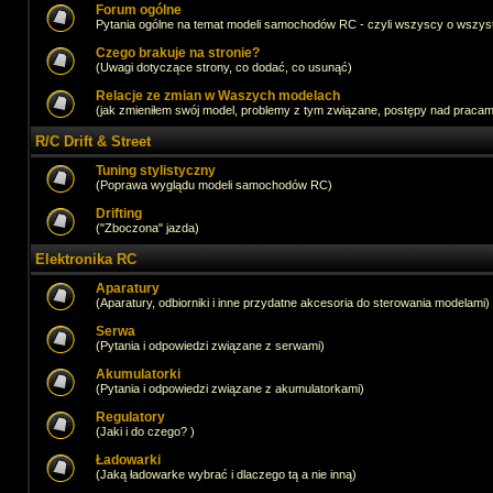
Forum ogólne
Pytania ogólne na temat modeli samochodów RC - czyli wszyscy o wszystk
Czego brakuje na stronie?
(Uwagi dotyczące strony, co dodać, co usunąć)
Relacje ze zmian w Waszych modelach
(jak zmieniłem swój model, problemy z tym związane, postępy nad pracami,
R/C Drift & Street
Tuning stylistyczny
(Poprawa wyglądu modeli samochodów RC)
Drifting
("Zboczona" jazda)
Elektronika RC
Aparatury
(Aparatury, odbiorniki i inne przydatne akcesoria do sterowania modelami)
Serwa
(Pytania i odpowiedzi związane z serwami)
Akumulatorki
(Pytania i odpowiedzi związane z akumulatorkami)
Regulatory
(Jaki i do czego? )
Ładowarki
(Jaką ładowarke wybrać i dlaczego tą a nie inną)