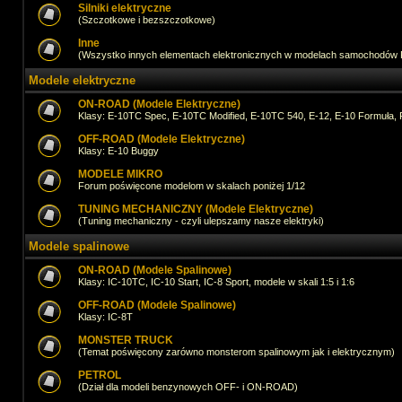
Silniki elektryczne
(Szczotkowe i bezszczotkowe)
Inne
(Wszystko innych elementach elektronicznych w modelach samochodów
Modele elektryczne
ON-ROAD (Modele Elektryczne)
Klasy: E-10TC Spec, E-10TC Modified, E-10TC 540, E-12, E-10 Formuła, 
OFF-ROAD (Modele Elektryczne)
Klasy: E-10 Buggy
MODELE MIKRO
Forum poświęcone modelom w skalach poniżej 1/12
TUNING MECHANICZNY (Modele Elektryczne)
(Tuning mechaniczny - czyli ulepszamy nasze elektryki)
Modele spalinowe
ON-ROAD (Modele Spalinowe)
Klasy: IC-10TC, IC-10 Start, IC-8 Sport, modele w skali 1:5 i 1:6
OFF-ROAD (Modele Spalinowe)
Klasy: IC-8T
MONSTER TRUCK
(Temat poświęcony zarówno monsterom spalinowym jak i elektrycznym)
PETROL
(Dział dla modeli benzynowych OFF- i ON-ROAD)