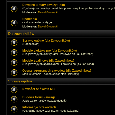
Dowolne tematy o wszystkim
(Dyskusja na dowolny temat. Nie poruszamy tutaj problemów dotyczącyc
Moderator:
Dawid Głowacki
Spotkania
czyli - umawiamy się ;-)
Moderator:
Dawid Głowacki
Dla zawodników
Sprawy ogólne (dla Zawodników)
(Różne takie)
Modele elektryczne (dla Zawodników)
(Dla jeżdżących elektrykami - zarówno on- jak i off-road)
Modele spalinowe (dla Zawodników)
(Dla jeżdżących spaliniakami - zarówno on- jak i off-road)
Ocena rozegranych zawodów (dla Zawodników)
(Jak w temacie - ocena całokształtu imprezy)
Sprawy ogólne
Nowości ze świata RC
Budowa forum - uwagi
Jakie działy należy jeszcze dodać?
Informacje o zawodach
(Co, gdzie i kiedy czyli gdzie i kiedy jeździmy)