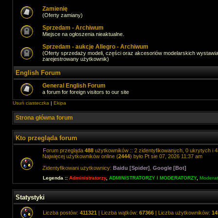
Zamienię
(Oferty zamiany)
Sprzedam - Archiwum
Miejsce na ogłoszenia nieaktualne.
Sprzedam - aukcje Allegro - Archiwum
(Oferty sprzedaży modeli, części oraz akcesoriów modelarskich wystawi
zarejestrowany użytkownik)
English Forum
General English Forum
a forum for foreign visitors to our site
Usuń ciasteczka
|
Ekipa
Strona główna forum
Kto przegląda forum
Forum przegląda
488
użytkowników :: 2 zidentyfikowanych, 0 ukrytych i 4
Najwięcej użytkowników online (
2444
) było Pt sie 07, 2026 11:37 am
Zidentyfikowani użytkownicy:
Baidu [Spider]
,
Google [Bot]
Legenda ::
Administratorzy
,
ADMINISTRATORZY I MODERATORZY
,
Moderat
Statystyki
Liczba postów:
411321
| Liczba wątków:
67366
| Liczba użytkowników:
14