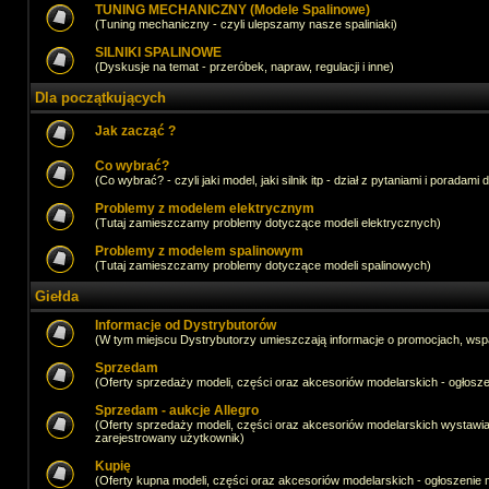
TUNING MECHANICZNY (Modele Spalinowe)
(Tuning mechaniczny - czyli ulepszamy nasze spaliniaki)
SILNIKI SPALINOWE
(Dyskusje na temat - przeróbek, napraw, regulacji i inne)
Dla początkujących
Jak zacząć ?
Co wybrać?
(Co wybrać? - czyli jaki model, jaki silnik itp - dział z pytaniami i poradami 
Problemy z modelem elektrycznym
(Tutaj zamieszczamy problemy dotyczące modeli elektrycznych)
Problemy z modelem spalinowym
(Tutaj zamieszczamy problemy dotyczące modeli spalinowych)
Giełda
Informacje od Dystrybutorów
(W tym miejscu Dystrybutorzy umieszczają informacje o promocjach, wsp
Sprzedam
(Oferty sprzedaży modeli, części oraz akcesoriów modelarskich - ogło
Sprzedam - aukcje Allegro
(Oferty sprzedaży modeli, części oraz akcesoriów modelarskich wystawi
zarejestrowany użytkownik)
Kupię
(Oferty kupna modeli, części oraz akcesoriów modelarskich - ogłoszeni