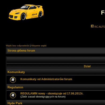
F
RC AUT
Wątki bez odpowiedzi
|
Aktywne wątki
Strona główna forum
Dział
Komunikaty
Komunikaty od Administratorów forum
Regulamin
REGULAMIN nowy - obowiązuje od 17.06.2013r.
(Zbiór zasad obowiązujących na forum)
Hyde Park