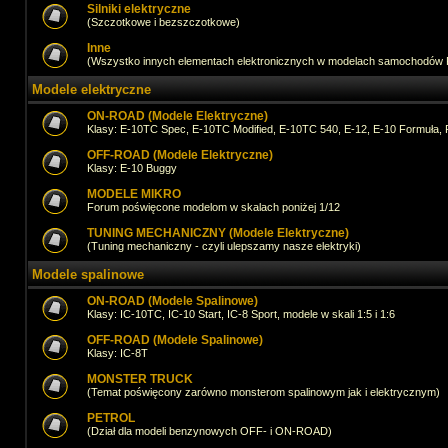
Silniki elektryczne
(Szczotkowe i bezszczotkowe)
Inne
(Wszystko innych elementach elektronicznych w modelach samochodów
Modele elektryczne
ON-ROAD (Modele Elektryczne)
Klasy: E-10TC Spec, E-10TC Modified, E-10TC 540, E-12, E-10 Formuła, 
OFF-ROAD (Modele Elektryczne)
Klasy: E-10 Buggy
MODELE MIKRO
Forum poświęcone modelom w skalach poniżej 1/12
TUNING MECHANICZNY (Modele Elektryczne)
(Tuning mechaniczny - czyli ulepszamy nasze elektryki)
Modele spalinowe
ON-ROAD (Modele Spalinowe)
Klasy: IC-10TC, IC-10 Start, IC-8 Sport, modele w skali 1:5 i 1:6
OFF-ROAD (Modele Spalinowe)
Klasy: IC-8T
MONSTER TRUCK
(Temat poświęcony zarówno monsterom spalinowym jak i elektrycznym)
PETROL
(Dział dla modeli benzynowych OFF- i ON-ROAD)