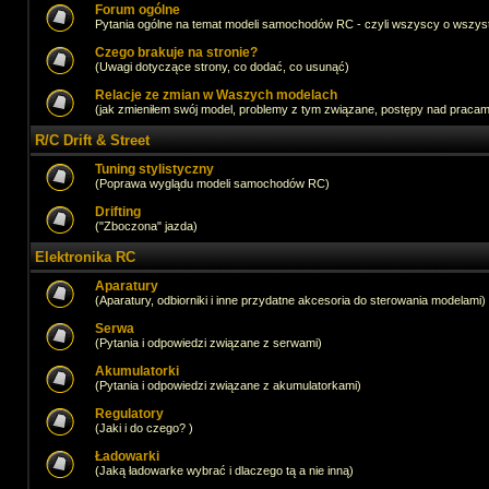
Forum ogólne
Pytania ogólne na temat modeli samochodów RC - czyli wszyscy o wszystk
Czego brakuje na stronie?
(Uwagi dotyczące strony, co dodać, co usunąć)
Relacje ze zmian w Waszych modelach
(jak zmieniłem swój model, problemy z tym związane, postępy nad pracami,
R/C Drift & Street
Tuning stylistyczny
(Poprawa wyglądu modeli samochodów RC)
Drifting
("Zboczona" jazda)
Elektronika RC
Aparatury
(Aparatury, odbiorniki i inne przydatne akcesoria do sterowania modelami)
Serwa
(Pytania i odpowiedzi związane z serwami)
Akumulatorki
(Pytania i odpowiedzi związane z akumulatorkami)
Regulatory
(Jaki i do czego? )
Ładowarki
(Jaką ładowarke wybrać i dlaczego tą a nie inną)