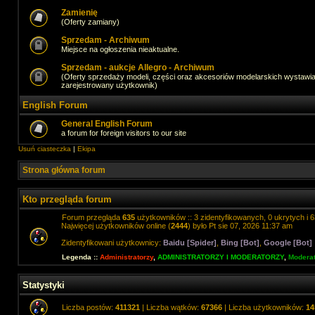
Zamienię
(Oferty zamiany)
Sprzedam - Archiwum
Miejsce na ogłoszenia nieaktualne.
Sprzedam - aukcje Allegro - Archiwum
(Oferty sprzedaży modeli, części oraz akcesoriów modelarskich wystawi
zarejestrowany użytkownik)
English Forum
General English Forum
a forum for foreign visitors to our site
Usuń ciasteczka
|
Ekipa
Strona główna forum
Kto przegląda forum
Forum przegląda
635
użytkowników :: 3 zidentyfikowanych, 0 ukrytych i 6
Najwięcej użytkowników online (
2444
) było Pt sie 07, 2026 11:37 am
Zidentyfikowani użytkownicy:
Baidu [Spider]
,
Bing [Bot]
,
Google [Bot]
Legenda ::
Administratorzy
,
ADMINISTRATORZY I MODERATORZY
,
Moderat
Statystyki
Liczba postów:
411321
| Liczba wątków:
67366
| Liczba użytkowników:
14