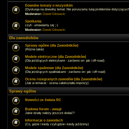
Dowolne tematy o wszystkim
(Dyskusja na dowolny temat. Nie poruszamy tutaj problemów dotyczącyc
Moderator:
Dawid Głowacki
Spotkania
czyli - umawiamy się ;-)
Moderator:
Dawid Głowacki
Dla zawodników
Sprawy ogólne (dla Zawodników)
(Różne takie)
Modele elektryczne (dla Zawodników)
(Dla jeżdżących elektrykami - zarówno on- jak i off-road)
Modele spalinowe (dla Zawodników)
(Dla jeżdżących spaliniakami - zarówno on- jak i off-road)
Ocena rozegranych zawodów (dla Zawodników)
(Jak w temacie - ocena całokształtu imprezy)
Sprawy ogólne
Nowości ze świata RC
Budowa forum - uwagi
Jakie działy należy jeszcze dodać?
Informacje o zawodach
(Co, gdzie i kiedy czyli gdzie i kiedy jeździmy)