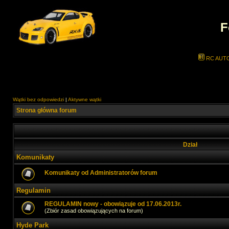
F
RC AUT
Wątki bez odpowiedzi
|
Aktywne wątki
Strona główna forum
Dział
Komunikaty
Komunikaty od Administratorów forum
Regulamin
REGULAMIN nowy - obowiązuje od 17.06.2013r.
(Zbiór zasad obowiązujących na forum)
Hyde Park