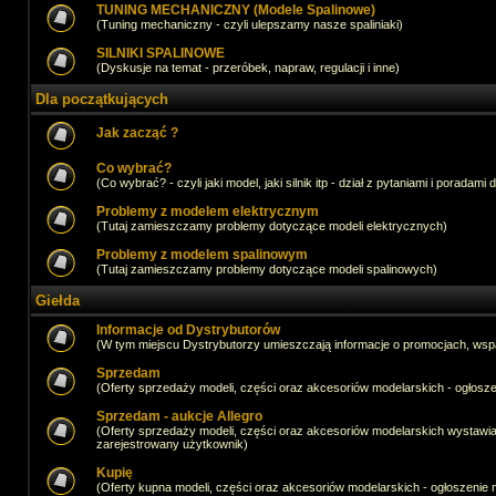
TUNING MECHANICZNY (Modele Spalinowe)
(Tuning mechaniczny - czyli ulepszamy nasze spaliniaki)
SILNIKI SPALINOWE
(Dyskusje na temat - przeróbek, napraw, regulacji i inne)
Dla początkujących
Jak zacząć ?
Co wybrać?
(Co wybrać? - czyli jaki model, jaki silnik itp - dział z pytaniami i poradami 
Problemy z modelem elektrycznym
(Tutaj zamieszczamy problemy dotyczące modeli elektrycznych)
Problemy z modelem spalinowym
(Tutaj zamieszczamy problemy dotyczące modeli spalinowych)
Giełda
Informacje od Dystrybutorów
(W tym miejscu Dystrybutorzy umieszczają informacje o promocjach, wsp
Sprzedam
(Oferty sprzedaży modeli, części oraz akcesoriów modelarskich - ogło
Sprzedam - aukcje Allegro
(Oferty sprzedaży modeli, części oraz akcesoriów modelarskich wystawi
zarejestrowany użytkownik)
Kupię
(Oferty kupna modeli, części oraz akcesoriów modelarskich - ogłoszeni